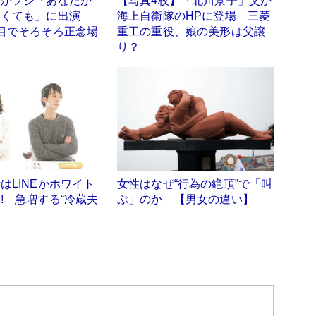
実がフジ「あなたが
【写真4枚】「北川景子」父が
なくても」に出演
海上自衛隊のHPに登場 三菱
目でそろそろ正念場
重工の重役、娘の美形は父譲
り？
はLINEかホワイト
女性はなぜ“行為の絶頂”で「叫
! 急増する“冷蔵夫
ぶ」のか 【男女の違い】