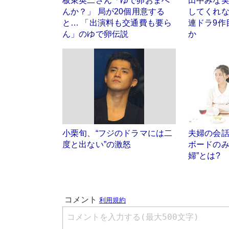
板東英二さん「ゆで卵おまへ
田中みな
んか？」 局が20個用意する
してくれ
と… 「出演料も交通費も要ら
連ドラ9作
ん」のゆで卵伝説
か
小栗旬、“フジのドラマには二
夫婦の会話
度と出ない”の激怒
ボードのみ
婦”とは?