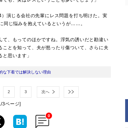
4）演じる会社の先輩にレス問題を打ち明けた。実
間に同じ悩みを抱えているというが……。
んて、もってのほかですね。浮気の誘いだと勘違い
ることを知って、夫が怒ったり傷ついて、さらに夫
ると思います」
的な下着では解決しない理由
2
3
次へ
1/3ページ]
0