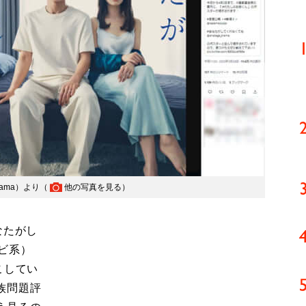
rama）より（
他の写真を見る
）
なたがし
ビ系）
こしてい
族問題評