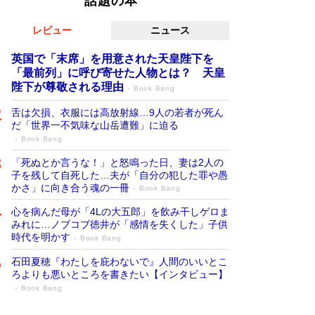
話題の本
レビュー
ニュース
英国で「末席」を用意された天皇陛下を
「最前列」に呼び寄せた人物とは？ 天皇
陛下が尊敬される理由
Book Bang
舌は欠損、衣服には高放射線…9人の若者が死ん
だ「世界一不気味な山岳遭難」に迫る
Book Bang
「死ぬとか言うな！」と怒鳴った日、妻は2人の
子を残して自死した…夫が「自分の犯した罪や愚
かさ」に向き合う魂の一冊
Book Bang
心を病んだ母が「4Lの大五郎」を飲み干しゲロま
みれに…ノブコブ徳井が「感情を失くした」子供
時代を明かす
Book Bang
石田夏穂『わたしを庇わないで』人間のいいとこ
ろよりも悪いところを書きたい【インタビュー】
Book Bang
「叱って伸びるやつは、褒めたらもっと伸