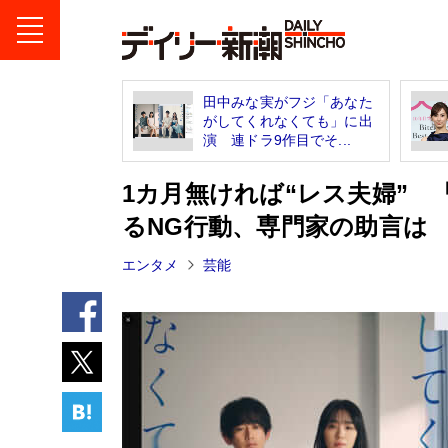
田中みな実がフジ「あなた
がしてくれなくても」に出
演 連ドラ9作目でそ...
1カ月無ければ“レス夫婦”
るNG行動、専門家の助言は
エンタメ
芸能