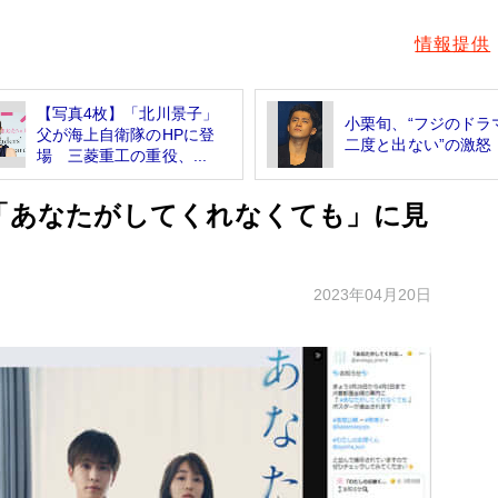
情報提供
【写真4枚】「北川景子」
小栗旬、“フジのドラ
父が海上自衛隊のHPに登
二度と出ない”の激怒
場 三菱重工の重役、...
 「あなたがしてくれなくても」に見
2023年04月20日