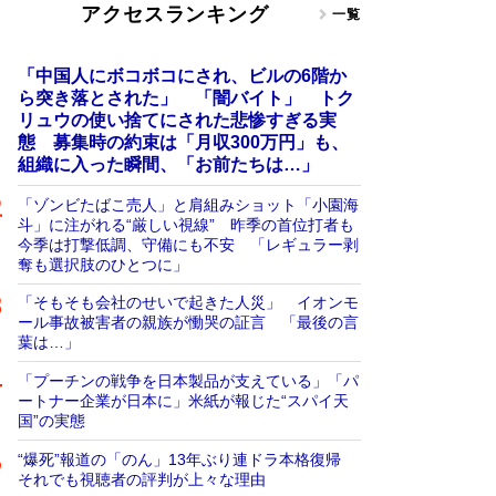
アクセスランキング
一覧
「中国人にボコボコにされ、ビルの6階か
ら突き落とされた」 「闇バイト」 トク
リュウの使い捨てにされた悲惨すぎる実
態 募集時の約束は「月収300万円」も、
組織に入った瞬間、「お前たちは…」
「ゾンビたばこ売人」と肩組みショット「小園海
斗」に注がれる“厳しい視線” 昨季の首位打者も
今季は打撃低調、守備にも不安 「レギュラー剥
奪も選択肢のひとつに」
「そもそも会社のせいで起きた人災」 イオンモ
ール事故被害者の親族が慟哭の証言 「最後の言
葉は…」
「プーチンの戦争を日本製品が支えている」「パ
ートナー企業が日本に」米紙が報じた“スパイ天
国”の実態
“爆死”報道の「のん」13年ぶり連ドラ本格復帰
それでも視聴者の評判が上々な理由