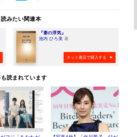
て読みたい関連本
『妻の浮気』
池内 ひろ美
著
ネット書店で購入する
事も読まれています