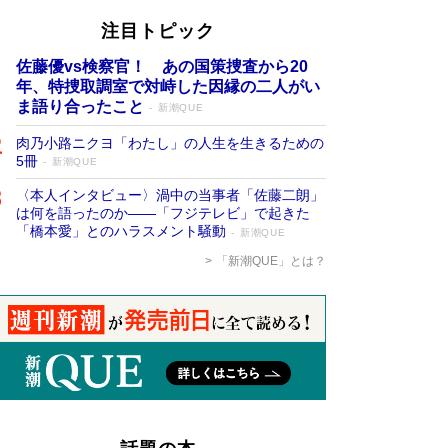
注目トピック
佐藤優vs検察官！ あの国策捜査から20
年、特捜取調室で対峙した因縁の二人がい
ま語り合ったこと
新潮QUE
肉乃小路ニクヨ「わたし」の人生を生きるための
5冊
新潮QUE
〈本人インタビュー〉渦中の当事者「佐藤二朗」
は何を語ったのか――「フジテレビ」で起きた
「橋本愛」とのハラスメント騒動
新潮QUE
「新潮QUE」とは？