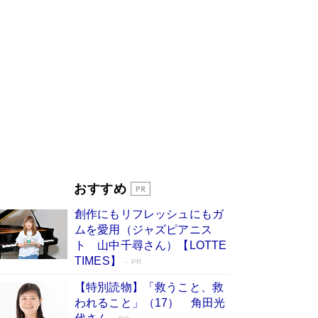
びる」俳優・高嶋政伸が家族に教わっ
た“人を育てるコツ”…芸への考え方を明か
す
Book Bang
「『火垂るの墓』は、大嘘である」原作者が抱き
続けた“自責の念”とは…「自己憐憫は描きたくな
い」監督が徹底的にこだわったこと（後編） #
戦争の記憶
Book Bang
美輪明宏 晩年の回答を集めた『ほほえんで生き
るための人生相談』がランクイン［エンターテイ
メントベストセラー］
Book Bang
「宇宙兄弟」最終46巻がベストセラー1位 宇宙
おすすめ
開発への関心を押し上げた18年の物語に幕 特装
版には「宇宙で描かれたマンガ」も収録
創作にもリフレッシュにもガ
Book Bang
ムを愛用（ジャズピアニス
「不意に涙が出そうに…」高嶋政伸が明かし
ト 山中千尋さん）【LOTTE
た“13歳の娘を暴行する役”への葛藤 インティマ
TIMES】
PR
シーコーディネーターに支えられたNHK『大奥』
の裏側
Book Bang
【特別読物】「救うこと、救
われること」（17） 角田光