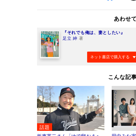
あわせ
『それでも俺は、妻としたい』
足立 紳
著
ネット書店で購入する
こんな記
話題