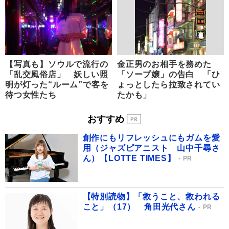
【写真も】ソウルで流行の
金正男のお相手を務めた
「乱交風俗店」 妖しい照
「ソープ嬢」の告白 「ひ
明が灯った“ルーム”で客を
ょっとしたら拉致されてい
待つ女性たち
たかも」
おすすめ
創作にもリフレッシュにもガムを愛
用（ジャズピアニスト 山中千尋さ
ん）【LOTTE TIMES】
PR
【特別読物】「救うこと、救われる
こと」（17） 角田光代さん
PR