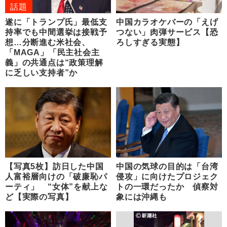
話題
遂に「トランプ氏」最低支
中国カラオケバーの「えげ
持率でも中間選挙は接戦予
つない」肉弾サービス【恐
想…分断進む米社会、
ろしすぎる実態】
「MAGA」「民主社会主
義」の共通点は“政策理解
に乏しい支持者”か
【写真5枚】訪日した中国
中国の気球の目的は「台湾
人富裕層向けの「破廉恥パ
侵攻」に向けたプロジェク
ーティ」 “女体”を献上な
トの一環だったか 偵察対
ど【実際の写真】
象には沖縄も