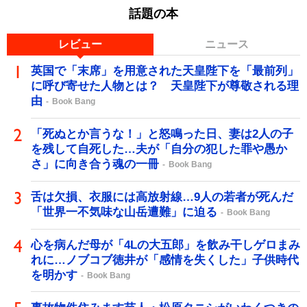
話題の本
レビュー
ニュース
英国で「末席」を用意された天皇陛下を「最前列」
に呼び寄せた人物とは？ 天皇陛下が尊敬される理
由
Book Bang
「死ぬとか言うな！」と怒鳴った日、妻は2人の子
を残して自死した…夫が「自分の犯した罪や愚か
さ」に向き合う魂の一冊
Book Bang
舌は欠損、衣服には高放射線…9人の若者が死んだ
「世界一不気味な山岳遭難」に迫る
Book Bang
心を病んだ母が「4Lの大五郎」を飲み干しゲロまみ
れに…ノブコブ徳井が「感情を失くした」子供時代
を明かす
Book Bang