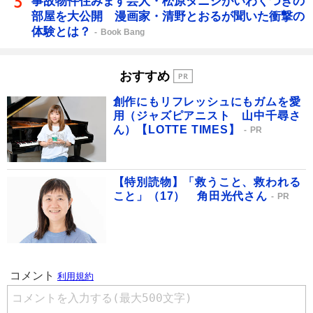
事故物件住みます芸人・松原タニシがいわくつきの
部屋を大公開 漫画家・清野とおるが聞いた衝撃の
体験とは？
Book Bang
おすすめ
創作にもリフレッシュにもガムを愛
用（ジャズピアニスト 山中千尋さ
ん）【LOTTE TIMES】
PR
【特別読物】「救うこと、救われる
こと」（17） 角田光代さん
PR