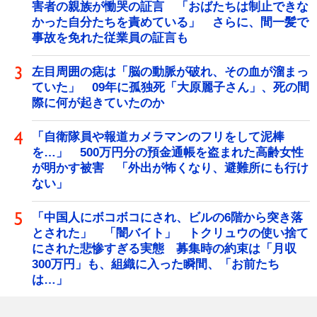
害者の親族が慟哭の証言 「おばたちは制止できな
かった自分たちを責めている」 さらに、間一髪で
事故を免れた従業員の証言も
左目周囲の痣は「脳の動脈が破れ、その血が溜まっ
ていた」 09年に孤独死「大原麗子さん」、死の間
際に何が起きていたのか
「自衛隊員や報道カメラマンのフリをして泥棒
を…」 500万円分の預金通帳を盗まれた高齢女性
が明かす被害 「外出が怖くなり、避難所にも行け
ない」
「中国人にボコボコにされ、ビルの6階から突き落
とされた」 「闇バイト」 トクリュウの使い捨て
にされた悲惨すぎる実態 募集時の約束は「月収
300万円」も、組織に入った瞬間、「お前たち
は…」