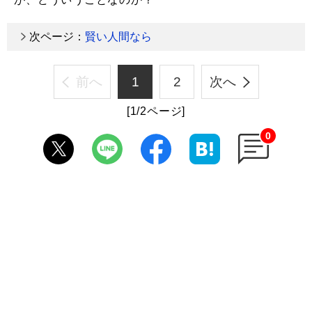
次ページ：
賢い人間なら
前へ
1
2
次へ
[1/2ページ]
0