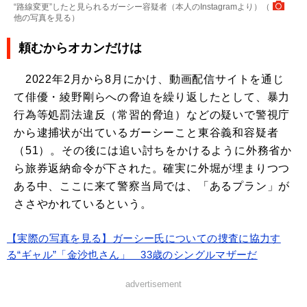
“路線変更”したと見られるガーシー容疑者（本人のInstagramより）（
他の写真を見る
）
頼むからオカンだけは
2022年2月から8月にかけ、動画配信サイトを通じ
て俳優・綾野剛らへの脅迫を繰り返したとして、暴力
行為等処罰法違反（常習的脅迫）などの疑いで警視庁
から逮捕状が出ているガーシーこと東谷義和容疑者
（51）。その後には追い討ちをかけるように外務省か
ら旅券返納命令が下された。確実に外堀が埋まりつつ
ある中、ここに来て警察当局では、「あるプラン」が
ささやかれているという。
【実際の写真を見る】ガーシー氏についての捜査に協力す
る“ギャル”「金沙也さん」 33歳のシングルマザーだ
advertisement