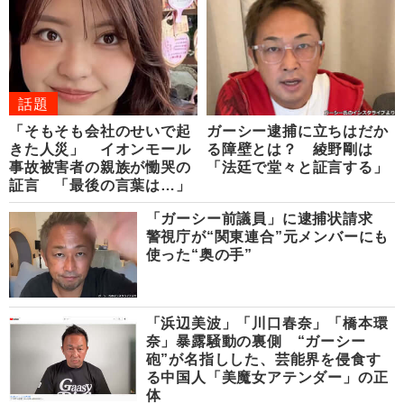
話題
「そもそも会社のせいで起
ガーシー逮捕に立ちはだか
きた人災」 イオンモール
る障壁とは？ 綾野剛は
事故被害者の親族が慟哭の
「法廷で堂々と証言する」
証言 「最後の言葉は…」
「ガーシー前議員」に逮捕状請求
警視庁が“関東連合”元メンバーにも
使った“奥の手”
「浜辺美波」「川口春奈」「橋本環
奈」暴露騒動の裏側 “ガーシー
砲”が名指しした、芸能界を侵食す
る中国人「美魔女アテンダー」の正
体