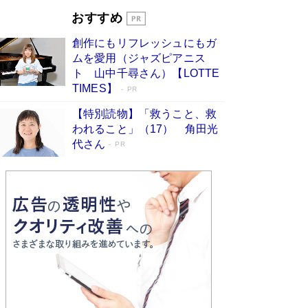
とりのプラネット』試し読み
Book Bang
おすすめ
和田秀樹の70代、80代向け新書がベスト3を独
占 上半期1位にも選出［新書ベストセラー］
創作にもリフレッシュにもガ
Book Bang
ムを愛用（ジャズピアニス
ト 山中千尋さん）【LOTTE
TIMES】
PR
【特別読物】「救うこと、救
われること」（17） 角田光
代さん
PR