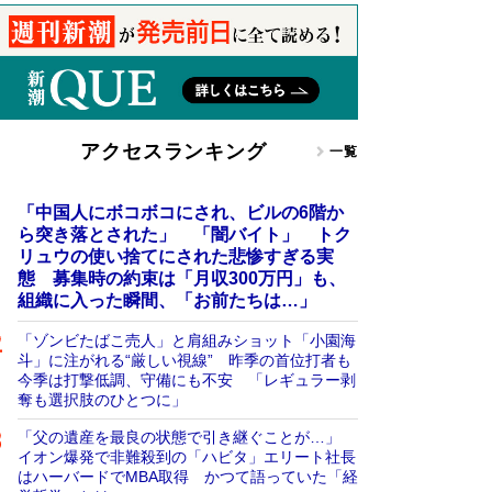
アクセスランキング
一覧
「中国人にボコボコにされ、ビルの6階か
ら突き落とされた」 「闇バイト」 トク
リュウの使い捨てにされた悲惨すぎる実
態 募集時の約束は「月収300万円」も、
組織に入った瞬間、「お前たちは…」
「ゾンビたばこ売人」と肩組みショット「小園海
斗」に注がれる“厳しい視線” 昨季の首位打者も
今季は打撃低調、守備にも不安 「レギュラー剥
奪も選択肢のひとつに」
「父の遺産を最良の状態で引き継ぐことが…」
イオン爆発で非難殺到の「ハビタ」エリート社長
はハーバードでMBA取得 かつて語っていた「経