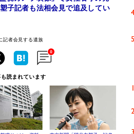
衣塑子記者も法相会見で追及してい
に記者会見する遺族
0
事も読まれています