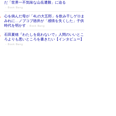
だ「世界一不気味な山岳遭難」に迫る
Book Bang
心を病んだ母が「4Lの大五郎」を飲み干しゲロま
みれに…ノブコブ徳井が「感情を失くした」子供
時代を明かす
Book Bang
石田夏穂『わたしを庇わないで』人間のいいとこ
ろよりも悪いところを書きたい【インタビュー】
Book Bang
73歳でも働くしかない 「老後レス時代」
に交通誘導員の独白が話題
Book Bang
「『火垂るの墓』は、大嘘である」原作者が抱き
続けた“自責の念”とは…「自己憐憫は描きたくな
い」監督が徹底的にこだわったこと（後編） #
戦争の記憶
Book Bang
「なんで？ そんな馬鹿な……」90歳になった作
家・阿刀田高さんが、ひとり暮らしの生活を明か
す
Book Bang
友近氏、絶賛！ 鎌倉を舞台に、孤独を抱えた
人々が新たな一歩を踏み出す連作短篇集『海のほ