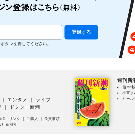
録ボタンを押してください。
週刊新
熊本地
小室さ
ヒール
｜
エンタメ
｜
ライフ
ガ
｜
ドクター新潮
作権・リンク
｜
ご購入
｜
免責事項
会社新潮社