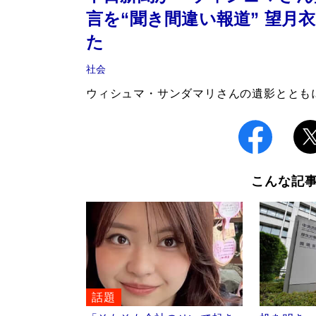
言を“聞き間違い報道” 望月
た
社会
ウィシュマ・サンダマリさんの遺影ととも
こんな記
話題