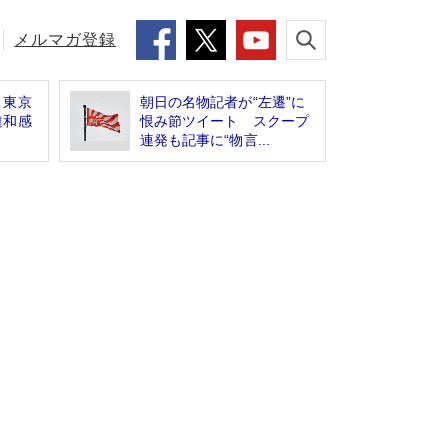
メルマガ登録
 東京
朝日の名物記者が“左遷”に
違和感
恨み節ツイート スクープ
連発も記事に“物言...