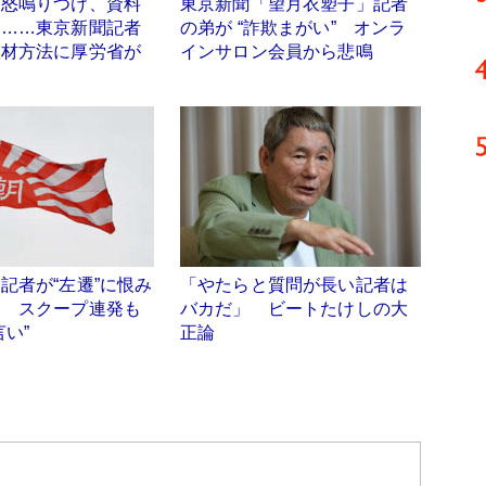
、怒鳴りつけ、資料
東京新聞「望月衣塑子」記者
と……東京新聞記者
の弟が “詐欺まがい” オンラ
取材方法に厚労省が
インサロン会員から悲鳴
記者が“左遷”に恨み
「やたらと質問が長い記者は
ト スクープ連発も
バカだ」 ビートたけしの大
言い”
正論