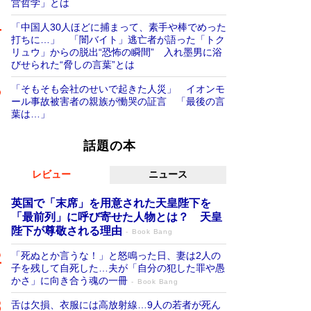
営哲学」とは
「中国人30人ほどに捕まって、素手や棒でめった
打ちに…」 「闇バイト」逃亡者が語った「トク
リュウ」からの脱出“恐怖の瞬間” 入れ墨男に浴
びせられた“脅しの言葉”とは
「そもそも会社のせいで起きた人災」 イオンモ
ール事故被害者の親族が慟哭の証言 「最後の言
葉は…」
話題の本
レビュー
ニュース
英国で「末席」を用意された天皇陛下を
「最前列」に呼び寄せた人物とは？ 天皇
陛下が尊敬される理由
Book Bang
「死ぬとか言うな！」と怒鳴った日、妻は2人の
子を残して自死した…夫が「自分の犯した罪や愚
かさ」に向き合う魂の一冊
Book Bang
舌は欠損、衣服には高放射線…9人の若者が死ん