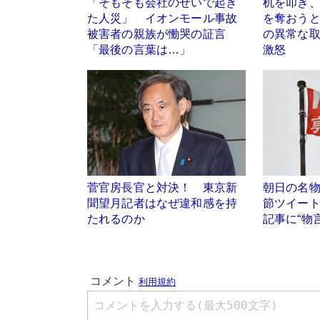
「そもそも会社のせいで起き
机を叩き
た人災」 イオンモール事故
を奪おう
被害者の親族が慟哭の証言
の異常な
「最後の言葉は…」
激怒
菅官房長官と対決！ 東京新
朝日の名物
聞望月記者はなぜ違和感を持
節ツイー
たれるのか
記事に“物