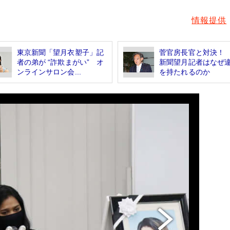
情報提供
東京新聞「望月衣塑子」記
菅官房長官と対決！
者の弟が “詐欺まがい” オ
新聞望月記者はなぜ
ンラインサロン会...
を持たれるのか