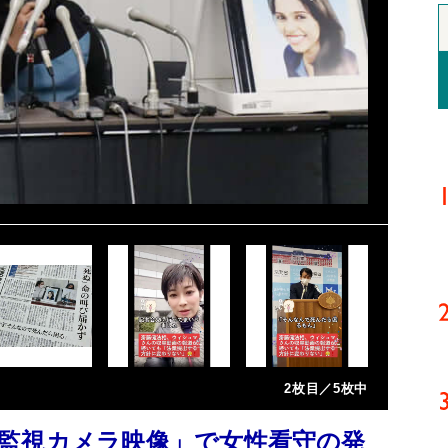
2枚目／5枚中
監視カメラ映像」で女性看守の発