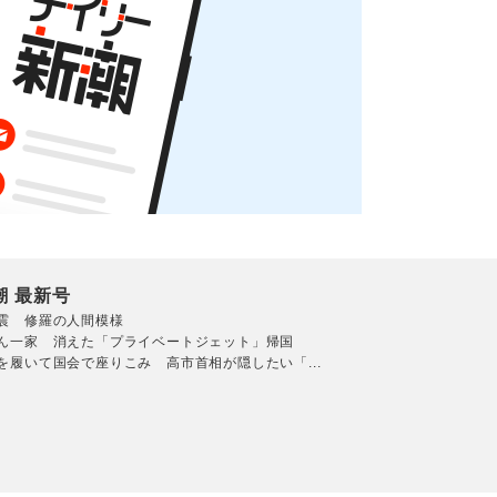
潮 最新号
震 修羅の人間模様
ん一家 消えた「プライベートジェット」帰国
を履いて国会で座りこみ 高市首相が隠したい「...