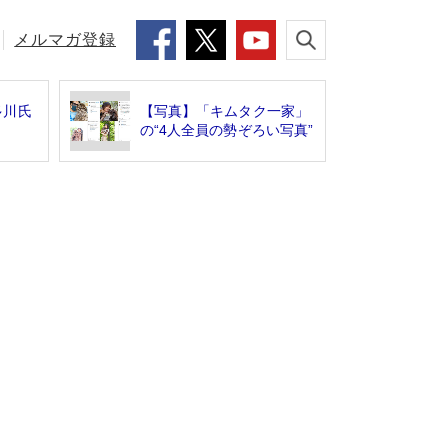
メルマガ登録
多川氏
【写真】「キムタク一家」
の“4人全員の勢ぞろい写真”