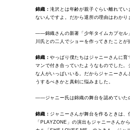
錦織：
滝沢とは年齢が親子ぐらい離れてい
ないんですよ。だから退所の理由はわかり
――錦織さんの新著「少年タイムカプセル
川氏との二人でショーを作ってきたことが
錦織：
やっぱり僕たちはジャニーさんに育
マンで付き合っていたようなものでした。
な人がいっぱいいる。だからジャニーさん
うするべきかと真剣に悩みました。
――ジャニー氏は錦織の舞台を認めていた
錦織：
ジャニーさんが舞台を作るときは、
「PLAYZONE」の演出もジャニーさん