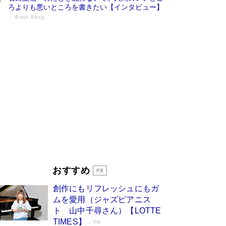
ろよりも悪いところを書きたい【インタビュー】
Book Bang
73歳でも働くしかない 「老後レス時代」
に交通誘導員の独白が話題
Book Bang
「なんで？ そんな馬鹿な……」90歳になった作
家・阿刀田高さんが、ひとり暮らしの生活を明か
す
Book Bang
追悼・東野圭吾さん 週間ベストセラーランキン
グに『容疑者Xの献身』『白夜行』など代表作が
並ぶ［文庫ベストセラー］
Book Bang
和田秀樹の70代、80代向け新書がベスト3を独
占 上半期1位にも選出［新書ベストセラー］
Book Bang
「『火垂るの墓』は、大嘘である」原作者が抱き
おすすめ
続けた“自責の念”とは…「自己憐憫は描きたくな
い」監督が徹底的にこだわったこと（後編） #
創作にもリフレッシュにもガ
戦争の記憶
Book Bang
ムを愛用（ジャズピアニス
ト 山中千尋さん）【LOTTE
TIMES】
PR