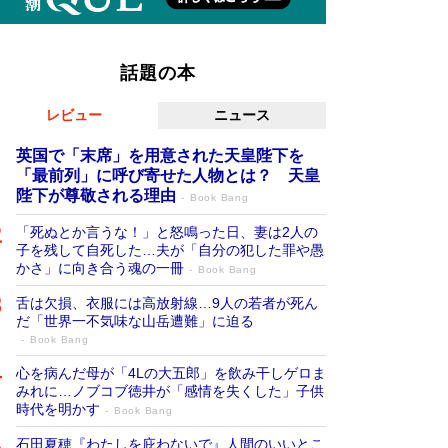
話題の本
レビュー
ニュース
英国で「末席」を用意された天皇陛下を
「最前列」に呼び寄せた人物とは？ 天皇
陛下が尊敬される理由
Book Bang
「死ぬとか言うな！」と怒鳴った日、妻は2人の
子を残して自死した…夫が「自分の犯した罪や愚
かさ」に向き合う魂の一冊
Book Bang
舌は欠損、衣服には高放射線…9人の若者が死ん
だ「世界一不気味な山岳遭難」に迫る
Book Bang
心を病んだ母が「4Lの大五郎」を飲み干しゲロま
みれに…ノブコブ徳井が「感情を失くした」子供
時代を明かす
Book Bang
石田夏穂『わたしを庇わないで』人間のいいとこ