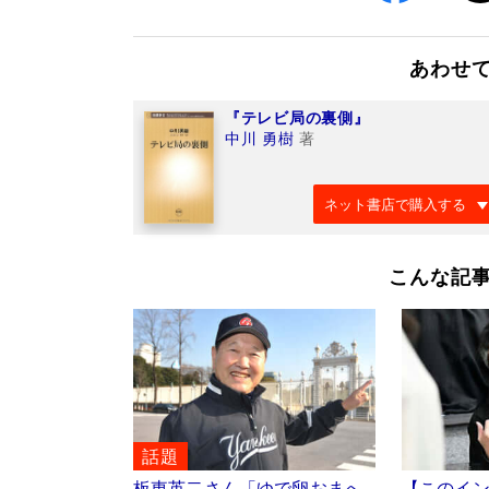
あわせ
『テレビ局の裏側』
中川 勇樹
著
ネット書店で購入する
こんな記
話題
板東英二さん「ゆで卵おまへ
【このイ