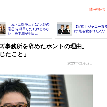
情報提供
「嵐・活動停止」は“大野の
【写真】ジャニー喜
意思”を尊重しただけじゃな
に“最も愛された2人”
い 松本潤が生田...
ズ事務所を辞めたホントの理由」
じたこと」
2023年02月02日