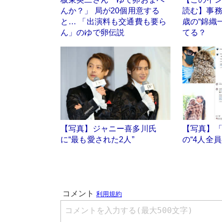
んか？」 局が20個用意する
読む】事務
と… 「出演料も交通費も要ら
歳の“錦織
ん」のゆで卵伝説
てる？
【写真】ジャニー喜多川氏
【写真】
に“最も愛された2人”
の“4人全