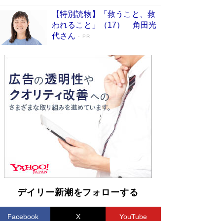
【特別読物】「救うこと、救
われること」（17） 角田光
代さん
PR
デイリー新潮をフォローする
Facebook
X
YouTube