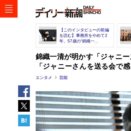
【このインタビューの前編
を読む】事務所をやめて2
年、57歳の“錦織一...
錦織一清が明かす「ジャニー
「ジャニーさんを送る会で感
エンタメ
芸能