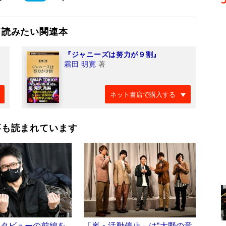
て読みたい関連本
『ジャニーズは努力が９割』
霜田 明寛
著
ネット書店で購入する
事も読まれています
ンタビューの前編を
「嵐・活動停止」は“大野の意