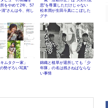
所をやめて2年、57
思”を尊重しただけじゃない
一清”さんは今、何し
松本潤が生田斗真にこぼした
グチ
「キムタク一家」
錦織と植草が退所しても「少
員の勢ぞろい写真”
年隊」の名は残さねばならな
い事情