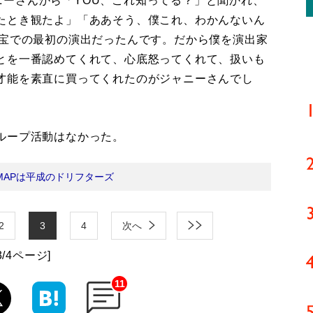
ジャニーさんから「YOU、これ知ってる？」と聞かれ、
たとき観たよ」「ああそう、僕これ、わかんないん
東宝での最初の演出だったんです。だから僕を演出家
とを一番認めてくれて、心底怒ってくれて、扱いも
才能を素直に買ってくれたのがジャニーさんでし
ループ活動はなかった。
MAPは平成のドリフターズ
2
3
4
次へ
3/4ページ]
11