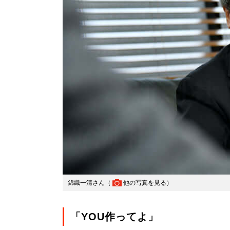
錦織一清さん（
他の写真を見る
）
「YOU作ってよ」