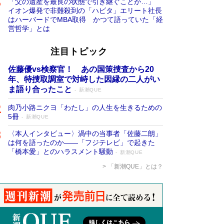
「父の遺産を最良の状態で引き継ぐことが…」
イオン爆発で非難殺到の「ハビタ」エリート社長
はハーバードでMBA取得 かつて語っていた「経
営哲学」とは
注目トピック
佐藤優vs検察官！ あの国策捜査から20
年、特捜取調室で対峙した因縁の二人がい
ま語り合ったこと
新潮QUE
肉乃小路ニクヨ「わたし」の人生を生きるための
5冊
新潮QUE
〈本人インタビュー〉渦中の当事者「佐藤二朗」
は何を語ったのか――「フジテレビ」で起きた
「橋本愛」とのハラスメント騒動
新潮QUE
「新潮QUE」とは？