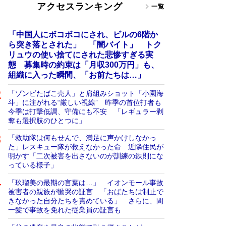
アクセスランキング
一覧
「中国人にボコボコにされ、ビルの6階か
ら突き落とされた」 「闇バイト」 トク
リュウの使い捨てにされた悲惨すぎる実
態 募集時の約束は「月収300万円」も、
組織に入った瞬間、「お前たちは…」
「ゾンビたばこ売人」と肩組みショット「小園海
斗」に注がれる“厳しい視線” 昨季の首位打者も
今季は打撃低調、守備にも不安 「レギュラー剥
奪も選択肢のひとつに」
「救助隊は何もせんで、満足に声かけしなかっ
た」レスキュー隊が救えなかった命 近隣住民が
明かす「二次被害を出さないのが訓練の鉄則にな
っている様子」
「玖瑠美の最期の言葉は…」 イオンモール事故
被害者の親族が慟哭の証言 「おばたちは制止で
きなかった自分たちを責めている」 さらに、間
一髪で事故を免れた従業員の証言も