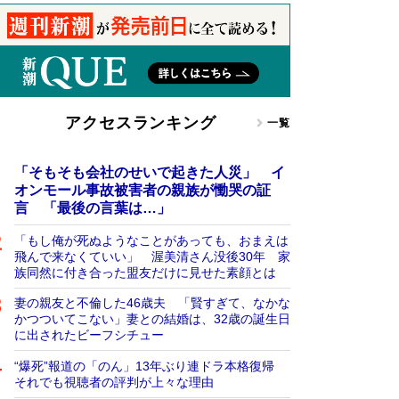
アクセスランキング
一覧
「そもそも会社のせいで起きた人災」 イ
オンモール事故被害者の親族が慟哭の証
言 「最後の言葉は…」
「もし俺が死ぬようなことがあっても、おまえは
飛んで来なくていい」 渥美清さん没後30年 家
族同然に付き合った盟友だけに見せた素顔とは
妻の親友と不倫した46歳夫 「賢すぎて、なかな
かつついてこない」妻との結婚は、32歳の誕生日
に出されたビーフシチュー
“爆死”報道の「のん」13年ぶり連ドラ本格復帰
それでも視聴者の評判が上々な理由