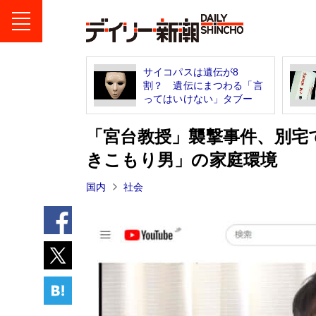
サイコパスは遺伝が8
割？ 遺伝にまつわる「言
ってはいけない」タブー
「宮台教授」襲撃事件、別宅
きこもり男」の家庭環境
国内
社会