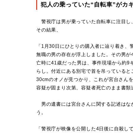
犯人の乗っていた“自転車”がカ
警視庁は男が乗っていた自転車に注目し
その結果、
「1月30日にひとりの購入者に辿り着き、
無職の男の存在が浮上しました。その男が
亡時に41歳だった男は、事件現場から約9
らし。付近にある別宅で首を吊っていると
30cmのオノが見つかり、これが宮台さん
容疑が固まり次第、容疑者死亡のまま書類
男の遺書には宮台さんに関する記述はな
う。
「警視庁が映像を公開した4日後に自殺し