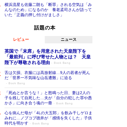
横浜流星も佐藤二朗も「断罪」される空気は「み
んなのため」になるのか 養老孟司さんが語って
いた「正義の押し付けがましさ」
話題の本
レビュー
ニュース
英国で「末席」を用意された天皇陛下を
「最前列」に呼び寄せた人物とは？ 天皇
陛下が尊敬される理由
Book Bang
舌は欠損、衣服には高放射線…9人の若者が死ん
だ「世界一不気味な山岳遭難」に迫る
Book Bang
「死ぬとか言うな！」と怒鳴った日、妻は2人の
子を残して自死した…夫が「自分の犯した罪や愚
かさ」に向き合う魂の一冊
Book Bang
心を病んだ母が「4Lの大五郎」を飲み干しゲロま
みれに…ノブコブ徳井が「感情を失くした」子供
時代を明かす
Book Bang