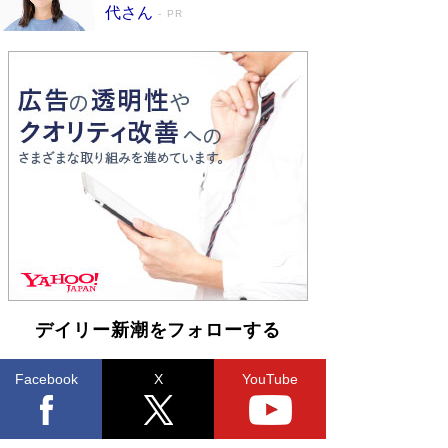
皇陛下はお元気でおられるか」がサウジ国王の第
代さん
PR
一声になる理由
Book Bang
デイリー新潮をフォローする
Facebook
X
YouTube