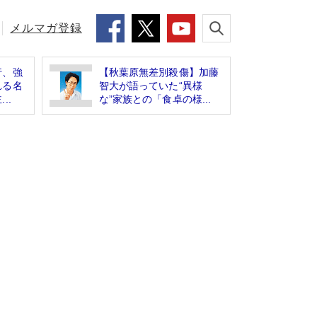
メルマガ登録
行、強
【秋葉原無差別殺傷】加藤
れる名
智大が語っていた“異様
..
な”家族との「食卓の様...