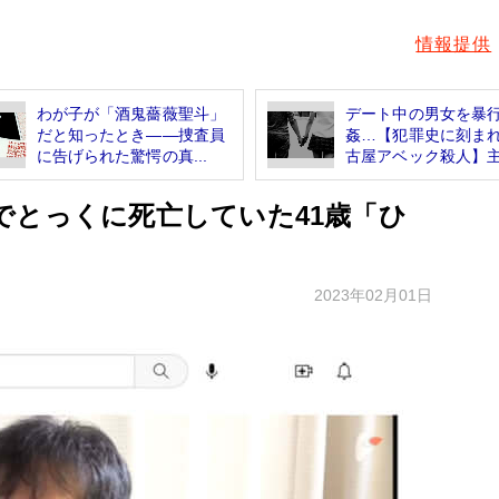
情報提供
わが子が「酒鬼薔薇聖斗」
デート中の男女を暴
だと知ったとき――捜査員
姦…【犯罪史に刻ま
に告げられた驚愕の真...
古屋アベック殺人】主.
でとっくに死亡していた41歳「ひ
2023年02月01日