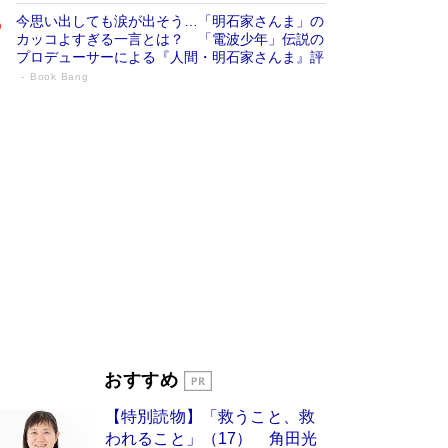
今思い出しても涙が出そう…「明石家さんま」の
カッコよすぎる一言とは？ 「電波少年」伝説の
プロデューサーによる『人間・明石家さんま』評
Book Bang
「宇宙兄弟」最終46巻がベストセラー1
位 宇宙開発への関心を押し上げた18年の
物語に幕 特装版には「宇宙で描かれたマ
ンガ」も収録
Book Bang
美輪明宏 晩年の回答を集めた『ほほえんで生き
るための人生相談』がランクイン［エンターテイ
メントベストセラー］
Book Bang
「『火垂るの墓』は、大嘘である」原作者が抱き
続けた“自責の念”とは…「自己憐憫は描きたくな
い」監督が徹底的にこだわったこと（後編） #
戦争の記憶
Book Bang
入社10年目にして最下位の営業がトップに大逆
おすすめ
転 上司の“意外な一言”から生まれた「雑談のテ
クニック」とは
Book Bang
【特別読物】「救うこと、救
皇室はなぜ世界から尊敬されているのか？ 「天
われること」（17） 角田光