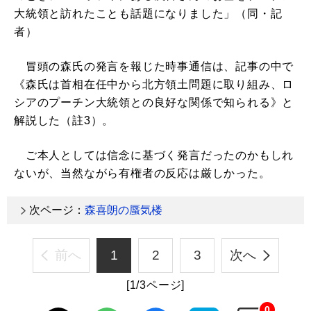
大統領と訪れたことも話題になりました」（同・記
者）
冒頭の森氏の発言を報じた時事通信は、記事の中で
《森氏は首相在任中から北方領土問題に取り組み、ロ
シアのプーチン大統領との良好な関係で知られる》と
解説した（註3）。
ご本人としては信念に基づく発言だったのかもしれ
ないが、当然ながら有権者の反応は厳しかった。
次ページ：
森喜朗の蜃気楼
前へ
1
2
3
次へ
[1/3ページ]
0