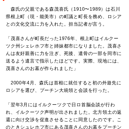
森氏の父親である森茂喜氏（1910〜1989）は石川
県根上町（現・能美市）の町議と町長を務め、ロシア
との文化交流に力を入れた。担当記者が言う。
「茂喜さんが町長だった1976年、根上町はイルクー
ツク州シェレホフ市と姉妹都市になりました。茂喜さ
んは友好親善に力を注ぎ、死後、遺骨の一部を同市に
送るよう遺言で指示したほどです。実際、現地には、
茂喜さんのお墓が作られました」
2000年4月、森氏は首相に就任すると初の外遊先に
ロシアを選び、プーチン大統領と会談を行った。
「翌年3月にはイルクーツクで日ロ首脳会談が行わ
れ、イルクーツク声明が出されました。北方領土の返
還に向け交渉を促進させることに同意したのです。こ
のときシュレホフ市にある茂喜さんのお墓をプーチン