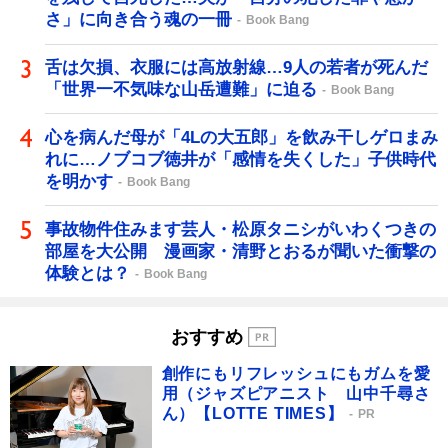
さ」に向き合う魂の一冊
Book Bang
舌は欠損、衣服には高放射線…9人の若者が死んだ
「世界一不気味な山岳遭難」に迫る
Book Bang
心を病んだ母が「4Lの大五郎」を飲み干しゲロまみ
れに…ノブコブ徳井が「感情を失くした」子供時代
を明かす
Book Bang
事故物件住みます芸人・松原タニシがいわくつきの
部屋を大公開 漫画家・清野とおるが聞いた衝撃の
体験とは？
Book Bang
おすすめ
創作にもリフレッシュにもガムを愛
用（ジャズピアニスト 山中千尋さ
ん）【LOTTE TIMES】
PR