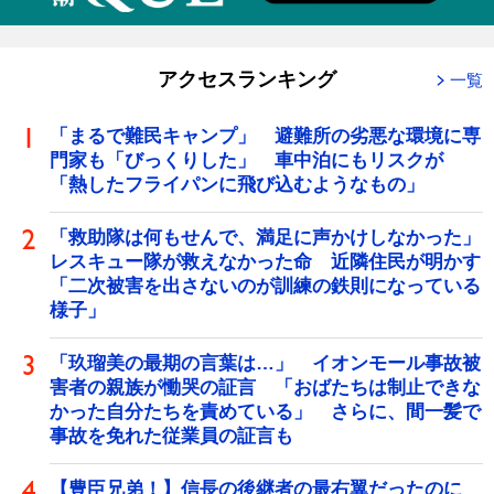
アクセスランキング
一覧
「まるで難民キャンプ」 避難所の劣悪な環境に専
門家も「びっくりした」 車中泊にもリスクが
「熱したフライパンに飛び込むようなもの」
「救助隊は何もせんで、満足に声かけしなかった」
レスキュー隊が救えなかった命 近隣住民が明かす
「二次被害を出さないのが訓練の鉄則になっている
様子」
「玖瑠美の最期の言葉は…」 イオンモール事故被
害者の親族が慟哭の証言 「おばたちは制止できな
かった自分たちを責めている」 さらに、間一髪で
事故を免れた従業員の証言も
【豊臣兄弟！】信長の後継者の最右翼だったのに