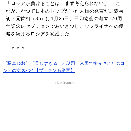
「ロシアが負けることは、まず考えられない」──こ
れが、かつて日本のトップだった人物の発言だ。森喜
朗・元首相（85）は1月25日、日印協会の創立120周
年記念レセプションであいさつし、ウクライナへの侵
略を続けるロシアを擁護した。
＊＊＊
【写真12枚】「美しすぎる」と話題 米国で拘束されたのロ
シアの女スパイ【プーチンも絶賛】
advertisement