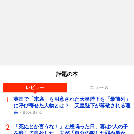
話題の本
レビュー
ニュース
英国で「末席」を用意された天皇陛下を「最前列」
に呼び寄せた人物とは？ 天皇陛下が尊敬される理
由
Book Bang
「死ぬとか言うな！」と怒鳴った日、妻は2人の子
を残して自死した…夫が「自分の犯した罪や愚か