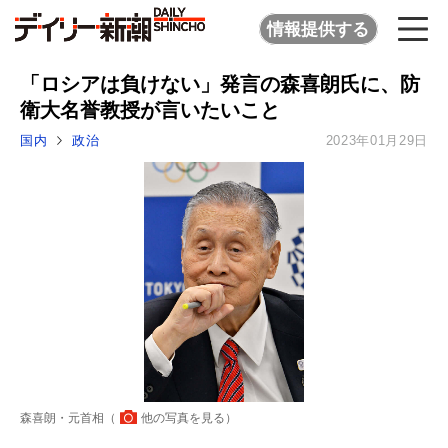
情報提供する
「ロシアは負けない」発言の森喜朗氏に、防
衛大名誉教授が言いたいこと
国内
政治
2023年01月29日
森喜朗・元首相（
他の写真を見る
）