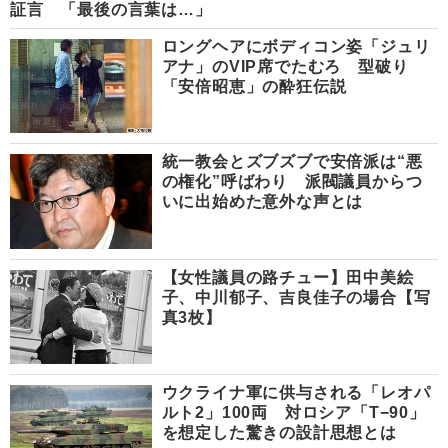
証言 「最後の言葉は…」
ロングヘアにボディコン姿「ジュリ
アナ」のVIP席でたむろ 型破り
「安倍昭恵」の酔狂伝説
統一教会とズブズブで安倍派は“悪
の権化”呼ばわり 派閥議員からつ
いに出始めた意外な声とは
【女性議員の路チュー】田中美絵
子、中川郁子、吉良佳子の場合【写
真3枚】
ウクライナ軍に供与される「レオパ
ルト2」100両 対ロシア「T−90」
を想定した驚きの設計思想とは