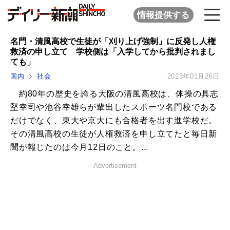
情報提供する
名門・清風高校で生徒が「刈り上げ強制」に反発し人権
救済の申し立て 学校側は「入学してから批判されまし
ても」
国内
社会
2023年01月26日
約80年の歴史を誇る大阪の清風高校は、体操の具志
堅幸司や池谷幸雄らが輩出したスポーツ名門校である
だけでなく、東大や京大にも合格者を出す進学校だ。
その清風高校の生徒が人権救済を申し立てたと毎日新
聞が報じたのは今月12日のこと。...
Advertisement