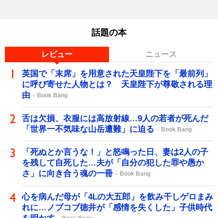
話題の本
レビュー
ニュース
英国で「末席」を用意された天皇陛下を「最前列」
に呼び寄せた人物とは？ 天皇陛下が尊敬される理
由
Book Bang
舌は欠損、衣服には高放射線…9人の若者が死んだ
「世界一不気味な山岳遭難」に迫る
Book Bang
「死ぬとか言うな！」と怒鳴った日、妻は2人の子
を残して自死した…夫が「自分の犯した罪や愚か
さ」に向き合う魂の一冊
Book Bang
心を病んだ母が「4Lの大五郎」を飲み干しゲロまみ
れに…ノブコブ徳井が「感情を失くした」子供時代