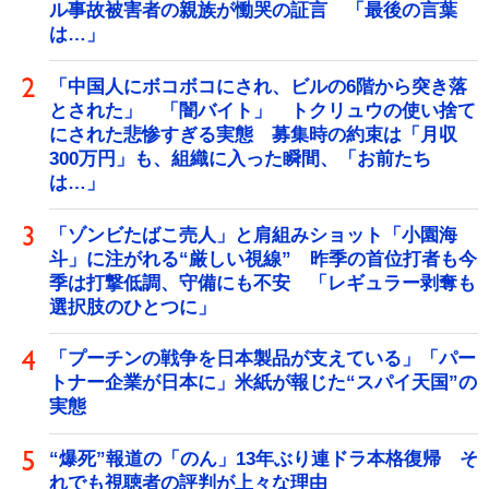
ル事故被害者の親族が慟哭の証言 「最後の言葉
は…」
「中国人にボコボコにされ、ビルの6階から突き落
とされた」 「闇バイト」 トクリュウの使い捨て
にされた悲惨すぎる実態 募集時の約束は「月収
300万円」も、組織に入った瞬間、「お前たち
は…」
「ゾンビたばこ売人」と肩組みショット「小園海
斗」に注がれる“厳しい視線” 昨季の首位打者も今
季は打撃低調、守備にも不安 「レギュラー剥奪も
選択肢のひとつに」
「プーチンの戦争を日本製品が支えている」「パー
トナー企業が日本に」米紙が報じた“スパイ天国”の
実態
“爆死”報道の「のん」13年ぶり連ドラ本格復帰 そ
れでも視聴者の評判が上々な理由