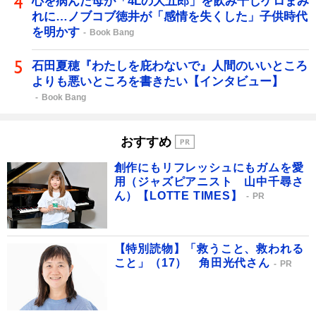
心を病んだ母が「4Lの大五郎」を飲み干しゲロまみ
れに…ノブコブ徳井が「感情を失くした」子供時代
を明かす
Book Bang
石田夏穂『わたしを庇わないで』人間のいいところ
よりも悪いところを書きたい【インタビュー】
Book Bang
おすすめ
創作にもリフレッシュにもガムを愛
用（ジャズピアニスト 山中千尋さ
ん）【LOTTE TIMES】
PR
【特別読物】「救うこと、救われる
こと」（17） 角田光代さん
PR