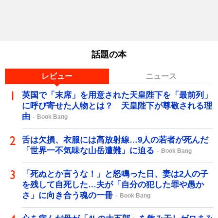
話題の本
レビュー
ニュース
英国で「末席」を用意された天皇陛下を「最前列」
に呼び寄せた人物とは？ 天皇陛下が尊敬される理
由
Book Bang
舌は欠損、衣服には高放射線…9人の若者が死んだ
「世界一不気味な山岳遭難」に迫る
Book Bang
「死ぬとか言うな！」と怒鳴った日、妻は2人の子
を残して自死した…夫が「自分の犯した罪や愚か
さ」に向き合う魂の一冊
Book Bang