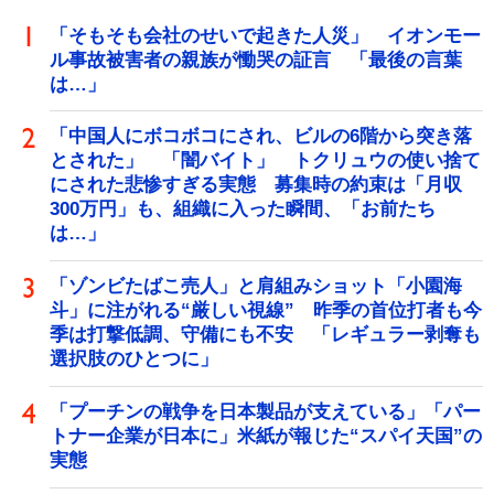
「そもそも会社のせいで起きた人災」 イオンモー
ル事故被害者の親族が慟哭の証言 「最後の言葉
は…」
「中国人にボコボコにされ、ビルの6階から突き落
とされた」 「闇バイト」 トクリュウの使い捨て
にされた悲惨すぎる実態 募集時の約束は「月収
300万円」も、組織に入った瞬間、「お前たち
は…」
「ゾンビたばこ売人」と肩組みショット「小園海
斗」に注がれる“厳しい視線” 昨季の首位打者も今
季は打撃低調、守備にも不安 「レギュラー剥奪も
選択肢のひとつに」
「プーチンの戦争を日本製品が支えている」「パー
トナー企業が日本に」米紙が報じた“スパイ天国”の
実態