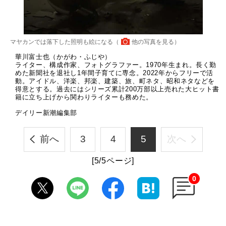
マヤカンでは落下した照明も絵になる（
他の写真を見る
）
華川富士也（かがわ・ふじや）
ライター、構成作家、フォトグラファー。1970年生まれ。長く勤
めた新聞社を退社し1年間子育てに専念。2022年からフリーで活
動。アイドル、洋楽、邦楽、建築、旅、町ネタ、昭和ネタなどを
得意とする。過去にはシリーズ累計200万部以上売れた大ヒット書
籍に立ち上げから関わりライターも務めた。
デイリー新潮編集部
前へ
3
4
5
次へ
[5/5ページ]
0