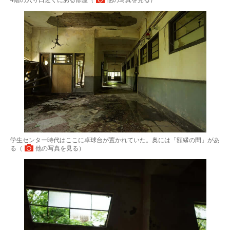
4階の入り口近くにある部屋（
他の写真を見る
）
学生センター時代はここに卓球台が置かれていた。奥には「額縁の間」があ
る（
他の写真を見る
）