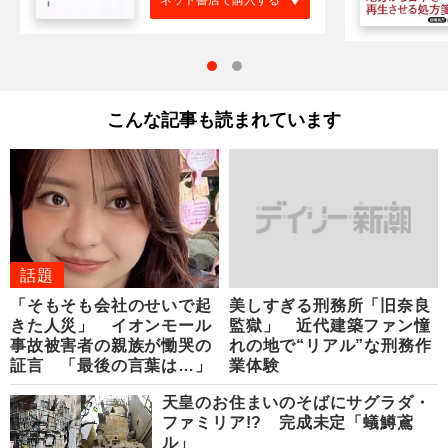
ネット書店で購入する
こんな記事も読まれています
話題
「そもそも会社のせいで起
美しすぎる刑務所「旧奈良
きた人災」 イオンモール
監獄」 近代建築ファン憧
事故被害者の親族が慟哭の
れの地で“リアル”な刑務作
証言 「最後の言葉は…」
業体験
天皇のお住まいのそばにサグラダ・
ファミリア!? 完成未定「蟻鱒鳶
ル」