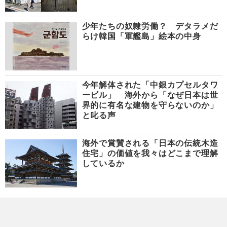
少年たちの奴隷労働？ デタラメだ
らけ韓国「軍艦島」絵本の中身
今年解体された「中銀カプセルタワ
ービル」 海外から「なぜ日本は世
界的に有名な建物を守らないのか」
と叱る声
海外で賞賛される「日本の伝統木造
住宅」の価値を我々はどこまで理解
しているか