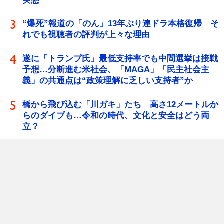
実態
“爆死”報道の「のん」13年ぶり連ドラ本格復帰 そ
れでも視聴者の評判が上々な理由
遂に「トランプ氏」最低支持率でも中間選挙は接戦
予想…分断進む米社会、「MAGA」「民主社会主
義」の共通点は“政策理解に乏しい支持者”か
橋から飛び込む「川ガキ」たち 高さ12メートルか
らのダイブも…令和の時代、文化と安全はどう両
立？