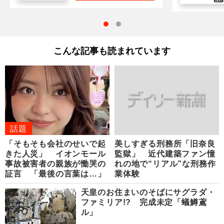
こんな記事も読まれています
話題
「そもそも会社のせいで起
美しすぎる刑務所「旧奈良
きた人災」 イオンモール
監獄」 近代建築ファン憧
事故被害者の親族が慟哭の
れの地で“リアル”な刑務作
証言 「最後の言葉は…」
業体験
天皇のお住まいのそばにサグラダ・
ファミリア!? 完成未定「蟻鱒鳶
ル」