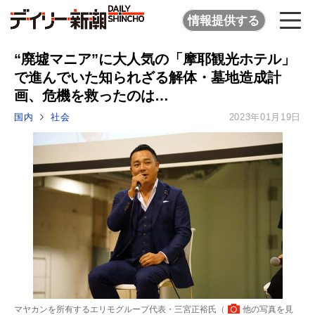
情報提供する
“廃墟マニア”に大人気の「摩耶観光ホテル」
で進んでいた知られざる解体・墓地造成計
画、危機を救ったのは…
国内
社会
2023年01月19日
マヤカンを所有するエリモグループ代表・三宮正裕氏（
他の写真を見