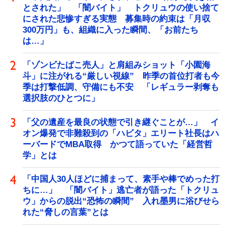
とされた」 「闇バイト」 トクリュウの使い捨て
にされた悲惨すぎる実態 募集時の約束は「月収
300万円」も、組織に入った瞬間、「お前たち
は…」
「ゾンビたばこ売人」と肩組みショット「小園海
斗」に注がれる“厳しい視線” 昨季の首位打者も今
季は打撃低調、守備にも不安 「レギュラー剥奪も
選択肢のひとつに」
「父の遺産を最良の状態で引き継ぐことが…」 イ
オン爆発で非難殺到の「ハビタ」エリート社長はハ
ーバードでMBA取得 かつて語っていた「経営哲
学」とは
「中国人30人ほどに捕まって、素手や棒でめった打
ちに…」 「闇バイト」逃亡者が語った「トクリュ
ウ」からの脱出“恐怖の瞬間” 入れ墨男に浴びせら
れた“脅しの言葉”とは