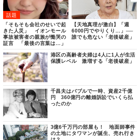
話題
「そもそも会社のせいで起
【天地真理が激白】「週
きた人災」 イオンモール
6000円でやりくり…」──
事故被害者の親族が慟哭の
誰でも危ない「老後破産」
証言 「最後の言葉は…」
港区の高齢者夫婦は4人に1人が生活
保護レベル 激増する「老後破産」
千昌夫はバブルで一時、資産2千億
円 360億円の離婚訴訟でいくら払
ったのか
3億6千万円の部屋も！ 地面師事件
の土地にタワマンが誕生、売れ行き
は？