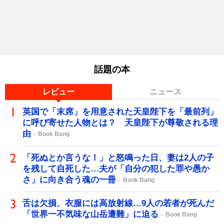
話題の本
レビュー
ニュース
英国で「末席」を用意された天皇陛下を「最前列」
に呼び寄せた人物とは？ 天皇陛下が尊敬される理
由
Book Bang
「死ぬとか言うな！」と怒鳴った日、妻は2人の子
を残して自死した…夫が「自分の犯した罪や愚か
さ」に向き合う魂の一冊
Book Bang
舌は欠損、衣服には高放射線…9人の若者が死んだ
「世界一不気味な山岳遭難」に迫る
Book Bang