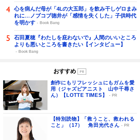
心を病んだ母が「4Lの大五郎」を飲み干しゲロまみ
れに…ノブコブ徳井が「感情を失くした」子供時代
を明かす
Book Bang
石田夏穂『わたしを庇わないで』人間のいいところ
よりも悪いところを書きたい【インタビュー】
Book Bang
おすすめ
創作にもリフレッシュにもガムを愛
用（ジャズピアニスト 山中千尋さ
ん）【LOTTE TIMES】
PR
【特別読物】「救うこと、救われる
こと」（17） 角田光代さん
PR