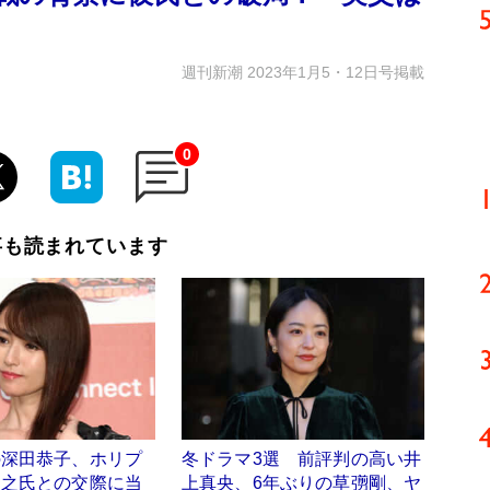
週刊新潮 2023年1月5・12日号掲載
0
事も読まれています
の深田恭子、ホリプ
冬ドラマ3選 前評判の高い井
宏之氏との交際に当
上真央、6年ぶりの草彅剛、ヤ