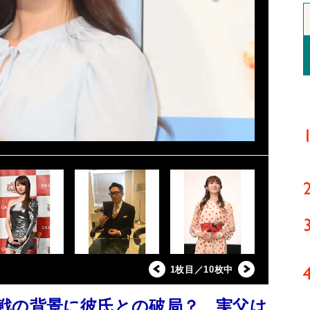
1枚目／10枚中
戦の背景に彼氏との破局？ 実父は