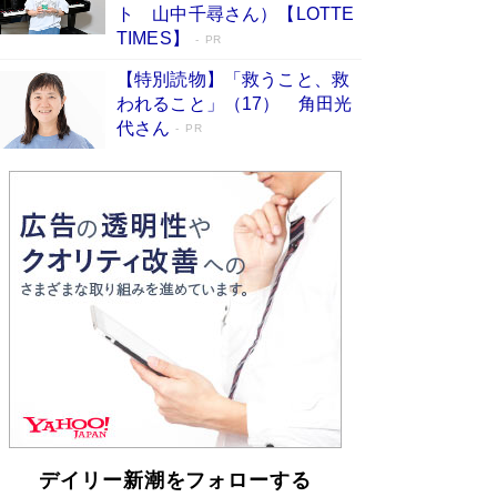
らも文庫化 映画化された直木賞受賞作もランク
ト 山中千尋さん）【LOTTE
イン［文庫ベストセラー］
Book Bang
TIMES】
PR
【特別読物】「救うこと、救
われること」（17） 角田光
代さん
PR
デイリー新潮をフォローする