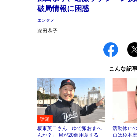
破局情報に困惑
エンタメ
深田恭子
こんな記
話題
板東英二さん「ゆで卵おまへ
活動休止
んか？」 局が20個用意する
ロは杉本