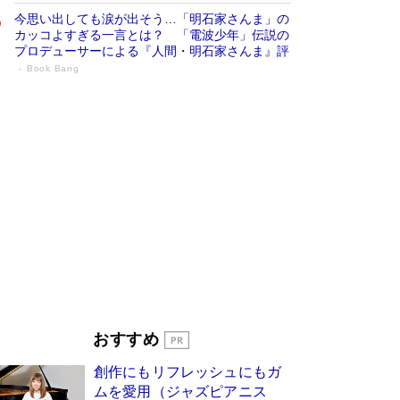
今思い出しても涙が出そう…「明石家さんま」の
カッコよすぎる一言とは？ 「電波少年」伝説の
プロデューサーによる『人間・明石家さんま』評
Book Bang
「宇宙兄弟」最終46巻がベストセラー1
位 宇宙開発への関心を押し上げた18年の
物語に幕 特装版には「宇宙で描かれたマ
ンガ」も収録
Book Bang
美輪明宏 晩年の回答を集めた『ほほえんで生き
るための人生相談』がランクイン［エンターテイ
メントベストセラー］
Book Bang
「『火垂るの墓』は、大嘘である」原作者が抱き
続けた“自責の念”とは…「自己憐憫は描きたくな
い」監督が徹底的にこだわったこと（後編） #
戦争の記憶
Book Bang
「叱って伸びるやつは、褒めたらもっと伸びる」
おすすめ
俳優・高嶋政伸が家族に教わった“人を育てるコ
ツ”…芸への考え方を明かす
Book Bang
創作にもリフレッシュにもガ
東野圭吾、伊坂幸太郎の人気シリーズ最新作どち
ムを愛用（ジャズピアニス