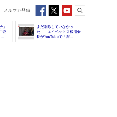
メルマガ登録
子」
まだ削除していなかっ
に登
た！ エイベックス松浦会
..
長がYouTubeで「深...