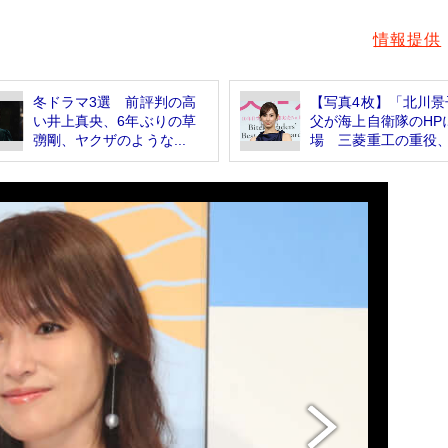
情報提供
冬ドラマ3選 前評判の高
【写真4枚】「北川景
い井上真央、6年ぶりの草
父が海上自衛隊のHP
彅剛、ヤクザのような...
場 三菱重工の重役、.