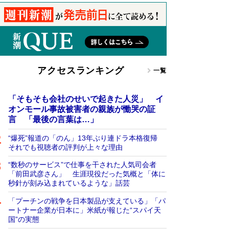
アクセスランキング
一覧
「そもそも会社のせいで起きた人災」 イ
オンモール事故被害者の親族が慟哭の証
言 「最後の言葉は…」
“爆死”報道の「のん」13年ぶり連ドラ本格復帰
それでも視聴者の評判が上々な理由
“数秒のサービス”で仕事を干された人気司会者
「前田武彦さん」 生涯現役だった気概と「体に
秒針が刻み込まれているような」話芸
「プーチンの戦争を日本製品が支えている」「パ
ートナー企業が日本に」米紙が報じた“スパイ天
国”の実態