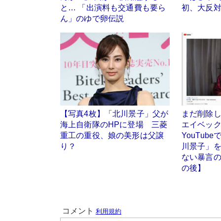
と… 「出演料も交通費も要ら
初、大反
ん」のゆで卵伝説
【写真4枚】「北川景子」父が
まだ削除
海上自衛隊のHPに登場 三菱
エイベッ
重工の重役、娘の美形は父譲
YouTub
り？
川景子」
ない暴言
の後】