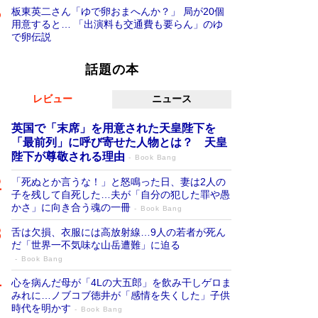
板東英二さん「ゆで卵おまへんか？」 局が20個
用意すると… 「出演料も交通費も要らん」のゆ
で卵伝説
話題の本
レビュー
ニュース
英国で「末席」を用意された天皇陛下を
「最前列」に呼び寄せた人物とは？ 天皇
陛下が尊敬される理由
Book Bang
「死ぬとか言うな！」と怒鳴った日、妻は2人の
子を残して自死した…夫が「自分の犯した罪や愚
かさ」に向き合う魂の一冊
Book Bang
舌は欠損、衣服には高放射線…9人の若者が死ん
だ「世界一不気味な山岳遭難」に迫る
Book Bang
心を病んだ母が「4Lの大五郎」を飲み干しゲロま
みれに…ノブコブ徳井が「感情を失くした」子供
時代を明かす
Book Bang