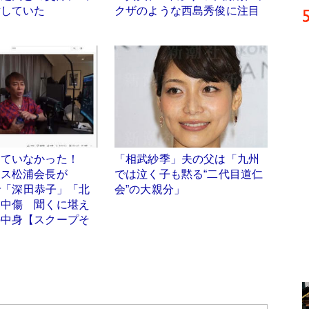
対していた
クザのような西島秀俊に注目
していなかった！
「相武紗季」夫の父は「九州
クス松浦会長が
では泣く子も黙る“二代目道仁
eで「深田恭子」「北
会”の大親分」
を中傷 聞くに堪え
の中身【スクープそ