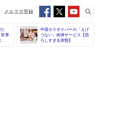
メルマガ登録
優た
中国カラオケバーの「えげ
、世界
つない」肉弾サービス【恐
..
ろしすぎる実態】