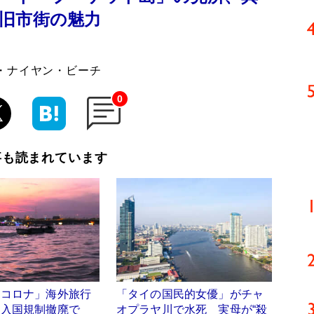
旧市街の魅力
・ナイヤン・ビーチ
0
事も読まれています
ーコロナ」海外旅行
「タイの国民的女優」がチャ
 入国規制撤廃で
オプラヤ川で水死 実母が“殺