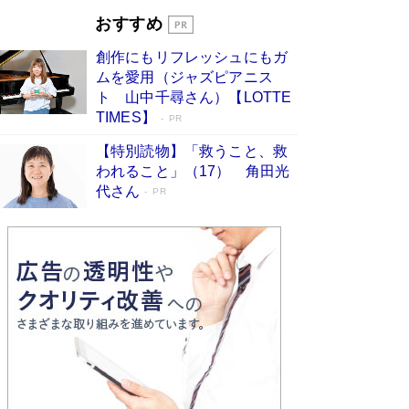
とりのプラネット』試し読み
Book Bang
おすすめ
和田秀樹の70代、80代向け新書がベスト3を独
占 上半期1位にも選出［新書ベストセラー］
創作にもリフレッシュにもガ
Book Bang
ムを愛用（ジャズピアニス
ト 山中千尋さん）【LOTTE
TIMES】
PR
【特別読物】「救うこと、救
われること」（17） 角田光
代さん
PR