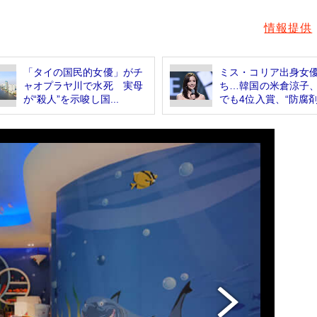
情報提供
「タイの国民的女優」がチ
ミス・コリア出身女
ャオプラヤ川で水死 実母
ち…韓国の米倉涼子
が“殺人”を示唆し国...
でも4位入賞、“防腐剤.