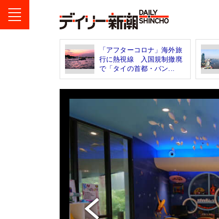
「アフターコロナ」海外旅
行に熱視線 入国規制撤廃
で「タイの首都・バン...