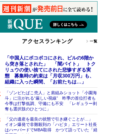
アクセスランキング
一覧
「中国人にボコボコにされ、ビルの6階か
ら突き落とされた」 「闇バイト」 トク
リュウの使い捨てにされた悲惨すぎる実
態 募集時の約束は「月収300万円」も、
組織に入った瞬間、「お前たちは…」
「ゾンビたばこ売人」と肩組みショット「小園海
斗」に注がれる“厳しい視線” 昨季の首位打者も
今季は打撃低調、守備にも不安 「レギュラー剥
奪も選択肢のひとつに」
「父の遺産を最良の状態で引き継ぐことが…」
イオン爆発で非難殺到の「ハビタ」エリート社長
はハーバードでMBA取得 かつて語っていた「経