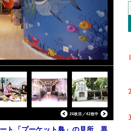
26枚目／42枚中
ート「プーケット島」の見所、異