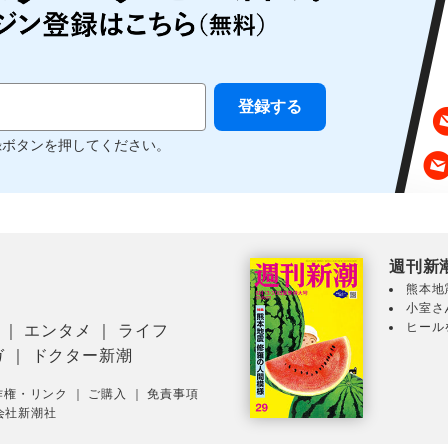
録ボタンを押してください。
週刊新
熊本地
小室さ
ヒール
｜
エンタメ
｜
ライフ
ガ
｜
ドクター新潮
作権・リンク
｜
ご購入
｜
免責事項
会社新潮社