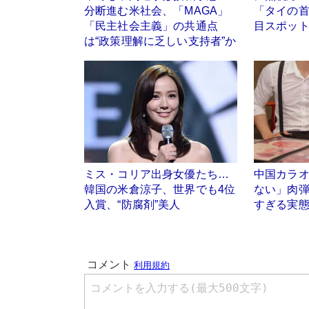
分断進む米社会、「MAGA」
「タイの
「民主社会主義」の共通点
目スポッ
は“政策理解に乏しい支持者”か
ミス・コリア出身女優たち…
中国カラ
韓国の米倉涼子、世界でも4位
ない」肉
入賞、“防腐剤”美人
すぎる実