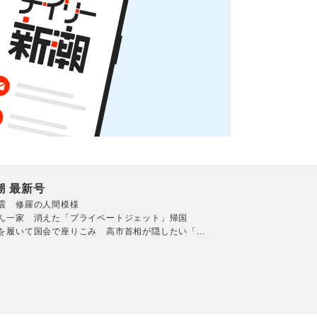
潮 最新号
震 修羅の人間模様
ん一家 消えた「プライベートジェット」帰国
を履いて国会で座りこみ 高市首相が隠したい「...