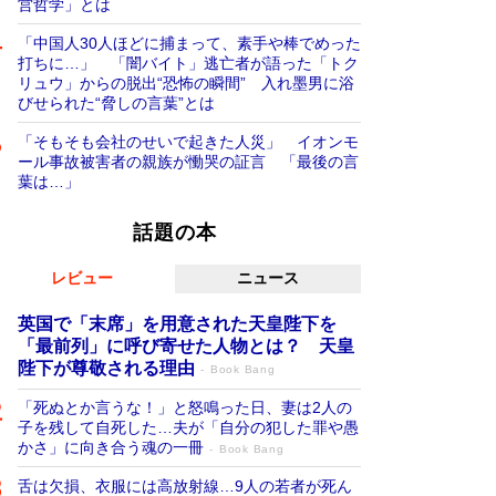
営哲学」とは
「中国人30人ほどに捕まって、素手や棒でめった
打ちに…」 「闇バイト」逃亡者が語った「トク
リュウ」からの脱出“恐怖の瞬間” 入れ墨男に浴
びせられた“脅しの言葉”とは
「そもそも会社のせいで起きた人災」 イオンモ
ール事故被害者の親族が慟哭の証言 「最後の言
葉は…」
話題の本
レビュー
ニュース
英国で「末席」を用意された天皇陛下を
「最前列」に呼び寄せた人物とは？ 天皇
陛下が尊敬される理由
Book Bang
「死ぬとか言うな！」と怒鳴った日、妻は2人の
子を残して自死した…夫が「自分の犯した罪や愚
かさ」に向き合う魂の一冊
Book Bang
舌は欠損、衣服には高放射線…9人の若者が死ん