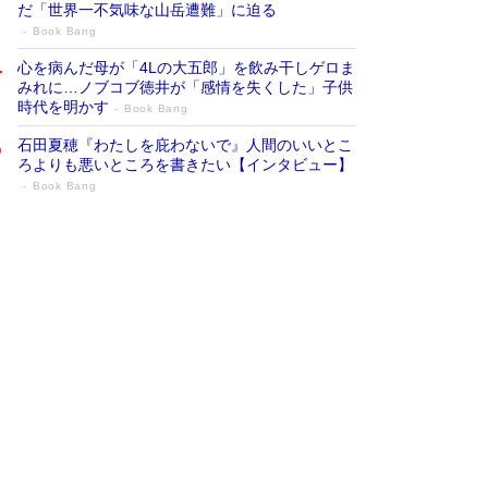
だ「世界一不気味な山岳遭難」に迫る
Book Bang
心を病んだ母が「4Lの大五郎」を飲み干しゲロま
みれに…ノブコブ徳井が「感情を失くした」子供
時代を明かす
Book Bang
石田夏穂『わたしを庇わないで』人間のいいとこ
ろよりも悪いところを書きたい【インタビュー】
Book Bang
73歳でも働くしかない 「老後レス時代」
に交通誘導員の独白が話題
Book Bang
「『火垂るの墓』は、大嘘である」原作者が抱き
続けた“自責の念”とは…「自己憐憫は描きたくな
い」監督が徹底的にこだわったこと（後編） #
戦争の記憶
Book Bang
「なんで？ そんな馬鹿な……」90歳になった作
家・阿刀田高さんが、ひとり暮らしの生活を明か
す
Book Bang
友近氏、絶賛！ 鎌倉を舞台に、孤独を抱えた
人々が新たな一歩を踏み出す連作短篇集『海のほ