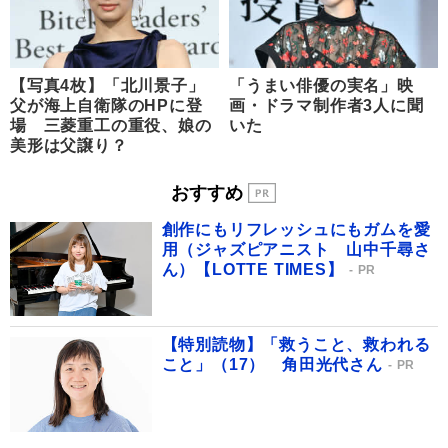
【写真4枚】「北川景子」
「うまい俳優の実名」映
父が海上自衛隊のHPに登
画・ドラマ制作者3人に聞
場 三菱重工の重役、娘の
いた
美形は父譲り？
おすすめ
創作にもリフレッシュにもガムを愛
用（ジャズピアニスト 山中千尋さ
ん）【LOTTE TIMES】
PR
【特別読物】「救うこと、救われる
こと」（17） 角田光代さん
PR