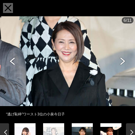
6/11
“逃げ恥枠”ワースト3位の小泉今日子