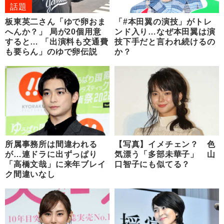
話題
板東英二さん「ゆで卵おま
「#本田翼の演技」がトレ
へんか？」 局が20個用意
ンド入り…なぜ本田翼は演
すると… 「出演料も交通費
技下手だと言われ続けるの
も要らん」のゆで卵伝説
か？
所属事務所は間違われる
【写真】イメチェン？ 色
が…連ドラに出ずっぱり
気漂う「多部未華子」 山
「高橋文哉」に来年ブレイ
口智子にも似てる？
ク間違いなし