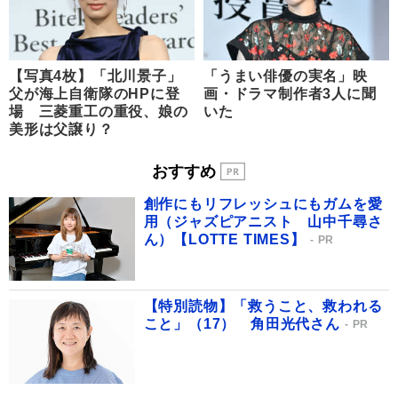
【写真4枚】「北川景子」
「うまい俳優の実名」映
父が海上自衛隊のHPに登
画・ドラマ制作者3人に聞
場 三菱重工の重役、娘の
いた
美形は父譲り？
おすすめ
創作にもリフレッシュにもガムを愛
用（ジャズピアニスト 山中千尋さ
ん）【LOTTE TIMES】
PR
【特別読物】「救うこと、救われる
こと」（17） 角田光代さん
PR