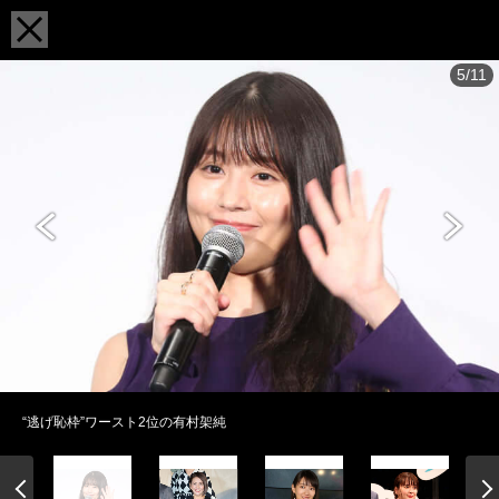
5/11
“逃げ恥枠”ワースト2位の有村架純