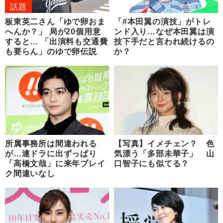
話題
板東英二さん「ゆで卵おま
「#本田翼の演技」がトレ
へんか？」 局が20個用意
ンド入り…なぜ本田翼は演
すると… 「出演料も交通費
技下手だと言われ続けるの
も要らん」のゆで卵伝説
か？
所属事務所は間違われる
【写真】イメチェン？ 色
が…連ドラに出ずっぱり
気漂う「多部未華子」 山
「高橋文哉」に来年ブレイ
口智子にも似てる？
ク間違いなし