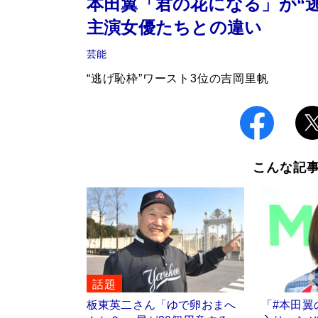
本田翼「君の花になる」が“
主演女優たちとの違い
芸能
“逃げ恥枠”ワースト3位の吉岡里帆
こんな記
話題
板東英二さん「ゆで卵おまへ
「#本田翼