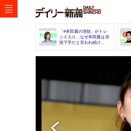
「#本田翼の演技」がトレ
ンド入り…なぜ本田翼は演
技下手だと言われ続け...