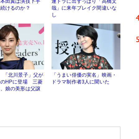
ぜ本田翼は演技下手
連ドラに出ずっぱり「高橋文
れ続けるのか？
哉」に来年ブレイク間違いな
し
】「北川景子」父が
「うまい俳優の実名」映画・
のHPに登場 三菱
ドラマ制作者3人に聞いた
役、娘の美形は父譲