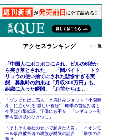
アクセスランキング
一覧
「中国人にボコボコにされ、ビルの6階か
ら突き落とされた」 「闇バイト」 トク
リュウの使い捨てにされた悲惨すぎる実
態 募集時の約束は「月収300万円」も、
組織に入った瞬間、「お前たちは…」
「ゾンビたばこ売人」と肩組みショット「小園海
斗」に注がれる“厳しい視線” 昨季の首位打者も
今季は打撃低調、守備にも不安 「レギュラー剥
奪も選択肢のひとつに」
「そもそも会社のせいで起きた人災」 イオンモ
ール事故被害者の親族が慟哭の証言 「最後の言
葉は…」