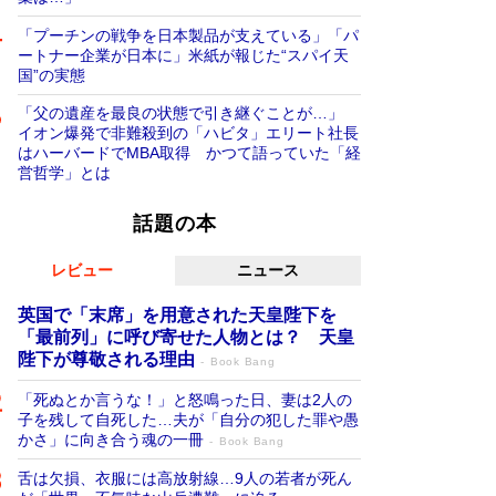
「プーチンの戦争を日本製品が支えている」「パ
ートナー企業が日本に」米紙が報じた“スパイ天
国”の実態
「父の遺産を最良の状態で引き継ぐことが…」
イオン爆発で非難殺到の「ハビタ」エリート社長
はハーバードでMBA取得 かつて語っていた「経
営哲学」とは
話題の本
レビュー
ニュース
英国で「末席」を用意された天皇陛下を
「最前列」に呼び寄せた人物とは？ 天皇
陛下が尊敬される理由
Book Bang
「死ぬとか言うな！」と怒鳴った日、妻は2人の
子を残して自死した…夫が「自分の犯した罪や愚
かさ」に向き合う魂の一冊
Book Bang
舌は欠損、衣服には高放射線…9人の若者が死ん