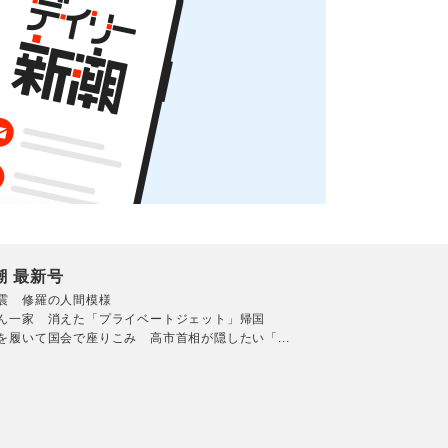
潮 最新号
震 修羅の人間模様
ん一家 消えた「プライベートジェット」帰国
を履いて国会で座りこみ 高市首相が隠したい「...