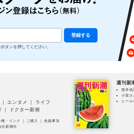
録ボタンを押してください。
週刊新
熊本地
小室さ
ヒール
｜
エンタメ
｜
ライフ
ガ
｜
ドクター新潮
作権・リンク
｜
ご購入
｜
免責事項
会社新潮社