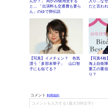
んか？」 局が20個用意する
入り…な
と… 「出演料も交通費も要ら
だと言わ
ん」のゆで卵伝説
【写真】イメチェン？ 色気
【写真4枚
漂う「多部未華子」 山口智
海上自衛隊
子にも似てる？
重工の重
り？