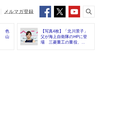
メルマガ登録
？ 色
【写真4枚】「北川景子」
」 山
父が海上自衛隊のHPに登
場 三菱重工の重役、...