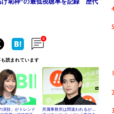
逃げ恥枠”の最低視聴率を記録 歴代
0
事も読まれています
の演技」がトレンド
所属事務所は間違われるが…