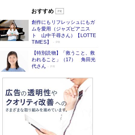
「宇宙兄弟」最終46巻がベストセラー1位 宇宙
開発への関心を押し上げた18年の物語に幕 特装
おすすめ
版には「宇宙で描かれたマンガ」も収録
Book Bang
創作にもリフレッシュにもガ
友近氏、絶賛！ 鎌倉を舞台に、孤独を抱えた
ムを愛用（ジャズピアニス
人々が新たな一歩を踏み出す連作短篇集『海のほ
ト 山中千尋さん）【LOTTE
とりのプラネット』試し読み
Book Bang
TIMES】
PR
【特別読物】「救うこと、救
われること」（17） 角田光
代さん
PR