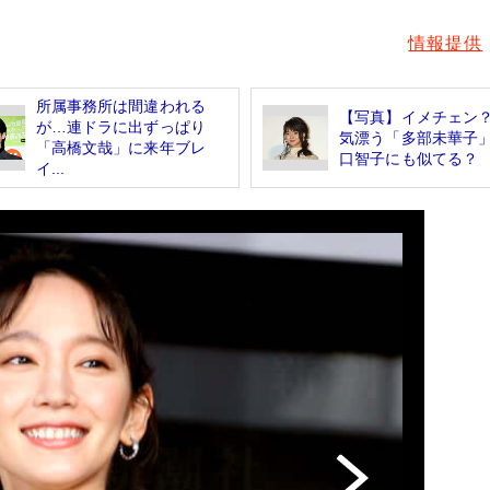
情報提供
所属事務所は間違われる
【写真】イメチェン
が…連ドラに出ずっぱり
気漂う「多部未華子
「高橋文哉」に来年ブレ
口智子にも似てる？
イ...