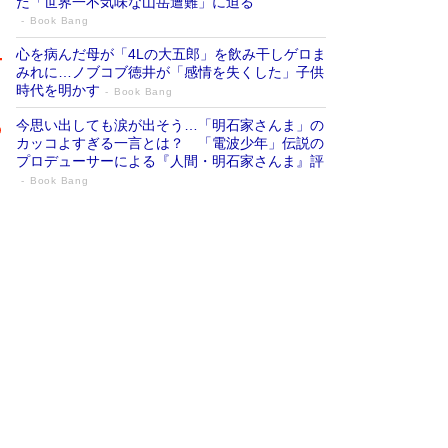
だ「世界一不気味な山岳遭難」に迫る
Book Bang
心を病んだ母が「4Lの大五郎」を飲み干しゲロま
みれに…ノブコブ徳井が「感情を失くした」子供
時代を明かす
Book Bang
今思い出しても涙が出そう…「明石家さんま」の
カッコよすぎる一言とは？ 「電波少年」伝説の
プロデューサーによる『人間・明石家さんま』評
Book Bang
「『火垂るの墓』は、大嘘である」原作者
が抱き続けた“自責の念”とは…「自己憐憫
は描きたくない」監督が徹底的にこだわっ
たこと（後編） #戦争の記憶
Book Bang
「叱って伸びるやつは、褒めたらもっと伸びる」
俳優・高嶋政伸が家族に教わった“人を育てるコ
ツ”…芸への考え方を明かす
Book Bang
美輪明宏 晩年の回答を集めた『ほほえんで生き
るための人生相談』がランクイン［エンターテイ
メントベストセラー］
Book Bang