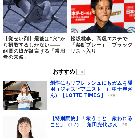
【覚せい剤】最後は“穴”か
松坂桃李、高級エステで
ら摂取するしかない――
「禁断プレー」 ブラック
組長の娘が証言する「常用
リスト入り
者の末路」
おすすめ
創作にもリフレッシュにもガムを愛
用（ジャズピアニスト 山中千尋さ
ん）【LOTTE TIMES】
PR
【特別読物】「救うこと、救われる
こと」（17） 角田光代さん
PR