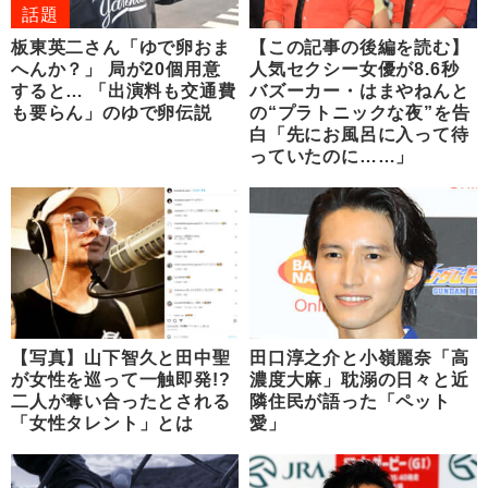
話題
板東英二さん「ゆで卵おま
【この記事の後編を読む】
へんか？」 局が20個用意
人気セクシー女優が8.6秒
すると… 「出演料も交通費
バズーカー・はまやねんと
も要らん」のゆで卵伝説
の“プラトニックな夜”を告
白「先にお風呂に入って待
っていたのに……」
【写真】山下智久と田中聖
田口淳之介と小嶺麗奈「高
が女性を巡って一触即発!?
濃度大麻」耽溺の日々と近
二人が奪い合ったとされる
隣住民が語った「ペット
「女性タレント」とは
愛」