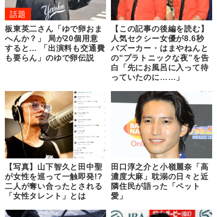
話題
板東英二さん「ゆで卵おま
【この記事の後編を読む】
へんか？」 局が20個用意
人気セクシー女優が8.6秒
すると… 「出演料も交通費
バズーカー・はまやねんと
も要らん」のゆで卵伝説
の“プラトニックな夜”を告
白「先にお風呂に入って待
っていたのに……」
【写真】山下智久と田中聖
田口淳之介と小嶺麗奈「高
が女性を巡って一触即発!?
濃度大麻」耽溺の日々と近
二人が奪い合ったとされる
隣住民が語った「ペット
「女性タレント」とは
愛」