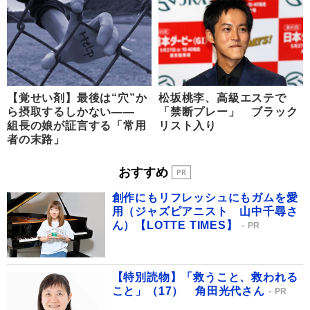
【覚せい剤】最後は“穴”か
松坂桃李、高級エステで
ら摂取するしかない――
「禁断プレー」 ブラック
組長の娘が証言する「常用
リスト入り
者の末路」
おすすめ
創作にもリフレッシュにもガムを愛
用（ジャズピアニスト 山中千尋さ
ん）【LOTTE TIMES】
PR
【特別読物】「救うこと、救われる
こと」（17） 角田光代さん
PR