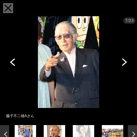
7/23
藤子不二雄Aさん