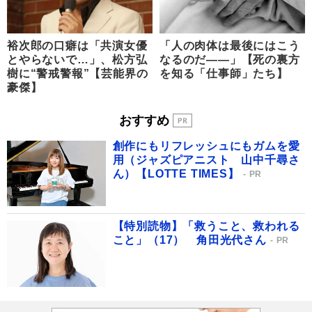
裕次郎の口癖は「共演女優
「人の肉体は最後にはこう
とやらないで…」、松方弘
なるのだ――」【死の裏方
樹に“警戒警報”【芸能界の
を知る「仕事師」たち】
豪傑】
おすすめ
創作にもリフレッシュにもガムを愛
用（ジャズピアニスト 山中千尋さ
ん）【LOTTE TIMES】
PR
【特別読物】「救うこと、救われる
こと」（17） 角田光代さん
PR