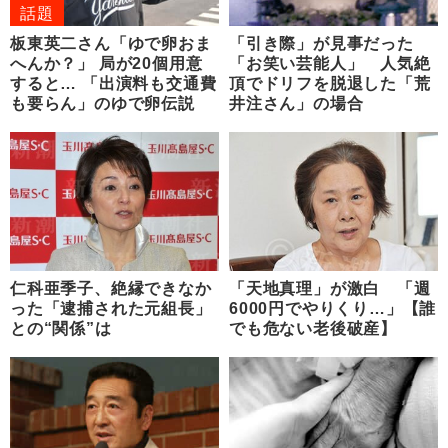
話題
板東英二さん「ゆで卵おま
「引き際」が見事だった
へんか？」 局が20個用意
「お笑い芸能人」 人気絶
すると… 「出演料も交通費
頂でドリフを脱退した「荒
も要らん」のゆで卵伝説
井注さん」の場合
仁科亜季子、絶縁できなか
「天地真理」が激白 「週
った「逮捕された元組長」
6000円でやりくり…」【誰
との“関係”は
でも危ない老後破産】