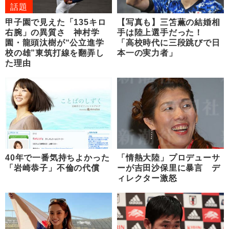
話題
甲子園で見えた「135キロ
【写真も】三笘薫の結婚相
右腕」の異質さ 神村学
手は陸上選手だった！
園・龍頭汰樹が“公立進学
「高校時代に三段跳びで日
校の雄”東筑打線を翻弄し
本一の実力者」
た理由
40年で一番気持ちよかった
「情熱大陸」プロデューサ
「岩崎恭子」不倫の代償
ーが吉田沙保里に暴言 デ
ィレクター激怒