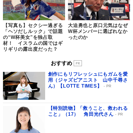
【写真も】セクシー過ぎる
大迫勇也と原口元気はなぜ
「ヘソだしルック」で話題
W杯メンバーに選ばれなか
の“W杯美女”を独占取
ったのか
材！ イスラムの国ではギ
リギリの露出度だった？
おすすめ
創作にもリフレッシュにもガムを愛
用（ジャズピアニスト 山中千尋さ
ん）【LOTTE TIMES】
PR
【特別読物】「救うこと、救われる
こと」（17） 角田光代さん
PR