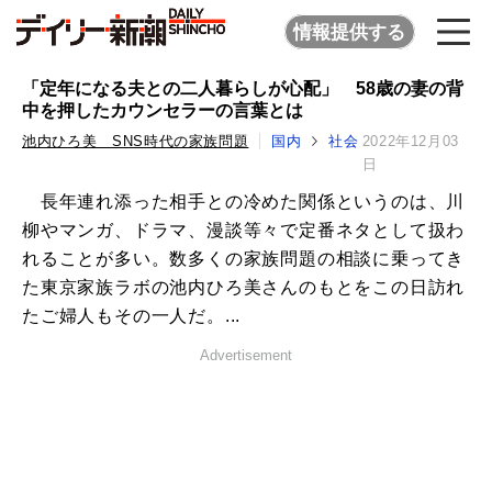
情報提供する
「定年になる夫との二人暮らしが心配」 58歳の妻の背
中を押したカウンセラーの言葉とは
池内ひろ美 SNS時代の家族問題
国内
社会
2022年12月03
日
長年連れ添った相手との冷めた関係というのは、川
柳やマンガ、ドラマ、漫談等々で定番ネタとして扱わ
れることが多い。数多くの家族問題の相談に乗ってき
た東京家族ラボの池内ひろ美さんのもとをこの日訪れ
たご婦人もその一人だ。...
Advertisement