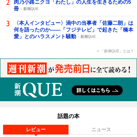
肉乃小路ニクヨ「わたし」の人生を生きるための5
冊
新潮QUE
〈本人インタビュー〉渦中の当事者「佐藤二朗」は
何を語ったのか――「フジテレビ」で起きた「橋本
愛」とのハラスメント騒動
新潮QUE
「新潮QUE」とは？
話題の本
レビュー
ニュース