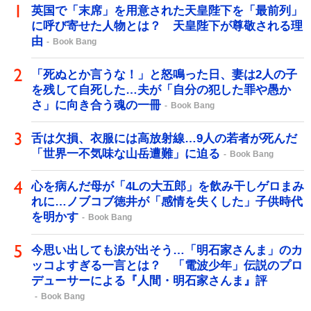
英国で「末席」を用意された天皇陛下を「最前列」
に呼び寄せた人物とは？ 天皇陛下が尊敬される理
由
Book Bang
「死ぬとか言うな！」と怒鳴った日、妻は2人の子
を残して自死した…夫が「自分の犯した罪や愚か
さ」に向き合う魂の一冊
Book Bang
舌は欠損、衣服には高放射線…9人の若者が死んだ
「世界一不気味な山岳遭難」に迫る
Book Bang
心を病んだ母が「4Lの大五郎」を飲み干しゲロまみ
れに…ノブコブ徳井が「感情を失くした」子供時代
を明かす
Book Bang
今思い出しても涙が出そう…「明石家さんま」のカ
ッコよすぎる一言とは？ 「電波少年」伝説のプロ
デューサーによる『人間・明石家さんま』評
Book Bang