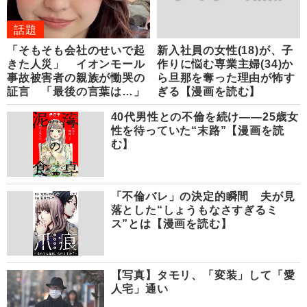
話題
「そもそも会社のせいで起
新入社員の女性(18)が、子
きた人災」 イオンモール
作りに悩む専業主婦(34)か
事故被害者の親族が慟哭の
ら旦那を奪った理由が怖す
証言 「最後の言葉は…」
ぎる【漫画を読む】
40代男性との不倫を続け――25歳女
性を待っていた“末路”【漫画を読
む】
「不倫バレ」の決定的瞬間 夫が見
落とした“しょうもなさすぎるミ
ス”とは【漫画を読む】
【写真】タモリ、「変装」して「愛
人宅」通い