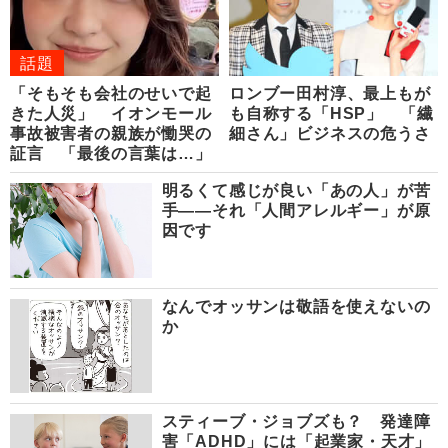
話題
「そもそも会社のせいで起
ロンブー田村淳、最上もが
きた人災」 イオンモール
も自称する「HSP」 「繊
事故被害者の親族が慟哭の
細さん」ビジネスの危うさ
証言 「最後の言葉は…」
明るくて感じが良い「あの人」が苦
手――それ「人間アレルギー」が原
因です
なんでオッサンは敬語を使えないの
か
スティーブ・ジョブズも？ 発達障
害「ADHD」には「起業家・天才」