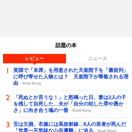
話題の本
レビュー
ニュース
英国で「末席」を用意された天皇陛下を「最前列」
に呼び寄せた人物とは？ 天皇陛下が尊敬される理
由
Book Bang
「死ぬとか言うな！」と怒鳴った日、妻は2人の子
を残して自死した…夫が「自分の犯した罪や愚か
さ」に向き合う魂の一冊
Book Bang
舌は欠損、衣服には高放射線…9人の若者が死んだ
「世界一不気味な山岳遭難」に迫る
Book Bang