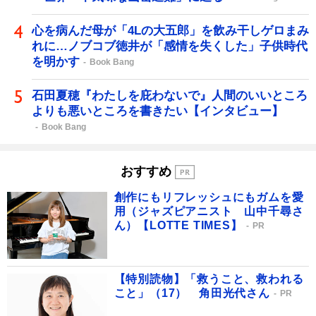
心を病んだ母が「4Lの大五郎」を飲み干しゲロまみ
れに…ノブコブ徳井が「感情を失くした」子供時代
を明かす
Book Bang
石田夏穂『わたしを庇わないで』人間のいいところ
よりも悪いところを書きたい【インタビュー】
Book Bang
おすすめ
創作にもリフレッシュにもガムを愛
用（ジャズピアニスト 山中千尋さ
ん）【LOTTE TIMES】
PR
【特別読物】「救うこと、救われる
こと」（17） 角田光代さん
PR