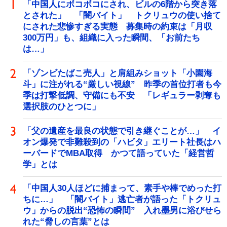
「中国人にボコボコにされ、ビルの6階から突き落
とされた」 「闇バイト」 トクリュウの使い捨て
にされた悲惨すぎる実態 募集時の約束は「月収
300万円」も、組織に入った瞬間、「お前たち
は…」
「ゾンビたばこ売人」と肩組みショット「小園海
斗」に注がれる“厳しい視線” 昨季の首位打者も今
季は打撃低調、守備にも不安 「レギュラー剥奪も
選択肢のひとつに」
「父の遺産を最良の状態で引き継ぐことが…」 イ
オン爆発で非難殺到の「ハビタ」エリート社長はハ
ーバードでMBA取得 かつて語っていた「経営哲
学」とは
「中国人30人ほどに捕まって、素手や棒でめった打
ちに…」 「闇バイト」逃亡者が語った「トクリュ
ウ」からの脱出“恐怖の瞬間” 入れ墨男に浴びせら
れた“脅しの言葉”とは