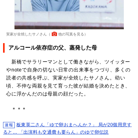
実家が全焼したサノさん（
他の写真を見る
）
アルコール依存症の父、蒸発した母
新橋でサラリーマンとして働きながら、ツイッター
やnoteで自身の切ない日常の出来事をつづり、多くの
読者の共感を呼ぶ、実家が全焼したサノさん。幼い
頃、不仲な両親を見て育った彼が結婚を決めたとき、
心に浮かんだのは母親の顔だった。
＊＊＊
板東英二さん「ゆで卵おまへんか？」 局が20個用意す
速報
ると… 「出演料も交通費も要らん」のゆで卵伝説