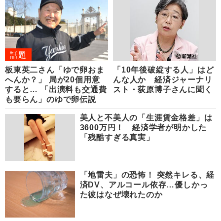
話題
板東英二さん「ゆで卵おま
「10年後破綻する人」はど
へんか？」 局が20個用意
んな人か 経済ジャーナリ
すると… 「出演料も交通費
スト・荻原博子さんに聞く
も要らん」のゆで卵伝説
美人と不美人の「生涯賃金格差」は
3600万円！ 経済学者が明かした
「残酷すぎる真実」
「地雷夫」の恐怖！ 突然キレる、経
済DV、アルコール依存…優しかっ
た彼はなぜ壊れたのか