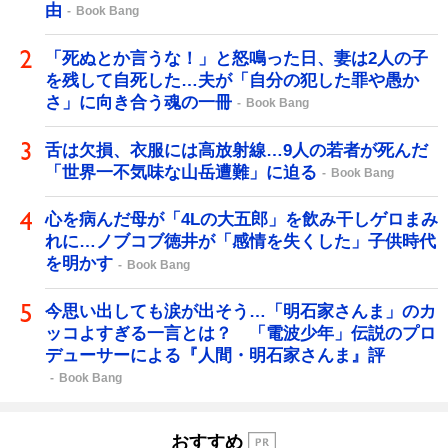
由
Book Bang
「死ぬとか言うな！」と怒鳴った日、妻は2人の子
を残して自死した…夫が「自分の犯した罪や愚か
さ」に向き合う魂の一冊
Book Bang
舌は欠損、衣服には高放射線…9人の若者が死んだ
「世界一不気味な山岳遭難」に迫る
Book Bang
心を病んだ母が「4Lの大五郎」を飲み干しゲロまみ
れに…ノブコブ徳井が「感情を失くした」子供時代
を明かす
Book Bang
今思い出しても涙が出そう…「明石家さんま」のカ
ッコよすぎる一言とは？ 「電波少年」伝説のプロ
デューサーによる『人間・明石家さんま』評
Book Bang
おすすめ