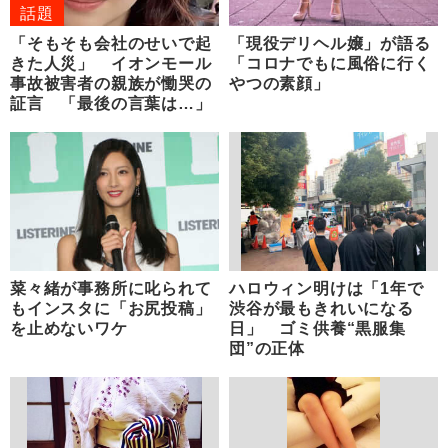
話題
「そもそも会社のせいで起
「現役デリヘル嬢」が語る
きた人災」 イオンモール
「コロナでもに風俗に行く
事故被害者の親族が慟哭の
やつの素顔」
証言 「最後の言葉は…」
菜々緒が事務所に叱られて
ハロウィン明けは「1年で
もインスタに「お尻投稿」
渋谷が最もきれいになる
を止めないワケ
日」 ゴミ供養“黒服集
団”の正体