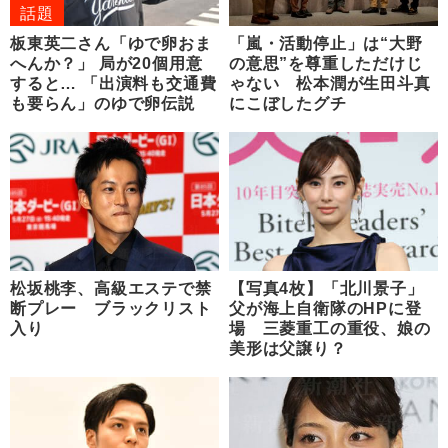
話題
板東英二さん「ゆで卵おま
「嵐・活動停止」は“大野
へんか？」 局が20個用意
の意思”を尊重しただけじ
すると… 「出演料も交通費
ゃない 松本潤が生田斗真
も要らん」のゆで卵伝説
にこぼしたグチ
松坂桃李、高級エステで禁
【写真4枚】「北川景子」
断プレー ブラックリスト
父が海上自衛隊のHPに登
入り
場 三菱重工の重役、娘の
美形は父譲り？