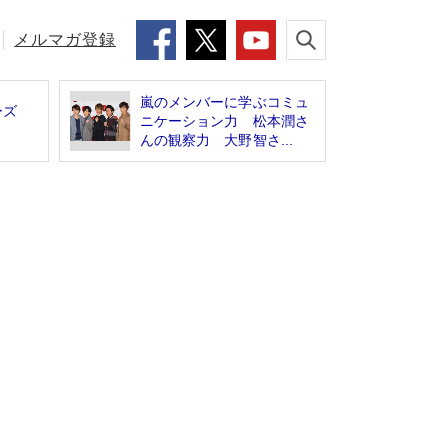
メルマガ登録
嵐のメンバーに学ぶコミュ
ーズ
ニケーション力 松本潤さ
んの観察力 大野智さ...