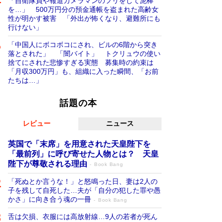
「自衛隊員や報道カメラマンのフリをして泥棒
を…」 500万円分の預金通帳を盗まれた高齢女
性が明かす被害 「外出が怖くなり、避難所にも
行けない」
「中国人にボコボコにされ、ビルの6階から突き
落とされた」 「闇バイト」 トクリュウの使い
捨てにされた悲惨すぎる実態 募集時の約束は
「月収300万円」も、組織に入った瞬間、「お前
たちは…」
話題の本
レビュー
ニュース
英国で「末席」を用意された天皇陛下を
「最前列」に呼び寄せた人物とは？ 天皇
陛下が尊敬される理由
Book Bang
「死ぬとか言うな！」と怒鳴った日、妻は2人の
子を残して自死した…夫が「自分の犯した罪や愚
かさ」に向き合う魂の一冊
Book Bang
舌は欠損、衣服には高放射線…9人の若者が死ん