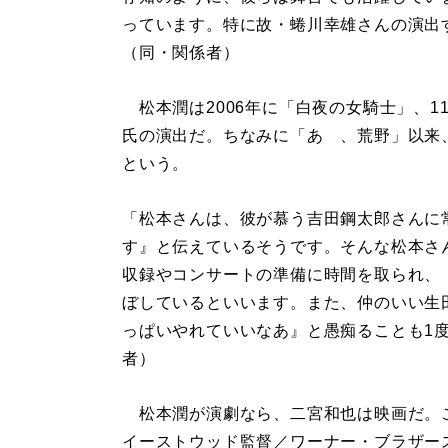
っています。特に故・蜷川幸雄さんの演出
（同・関係者）
松本潤は2006年に「白夜の女騎士」、1
氏の演出だ。ちなみに「あゝ、荒野」以来
という。
「松本さんは、彼が慕う吉田鋼太郎さんに
す』と伝えているそうです。そんな松本さん
収録やコンサートの準備に時間を取られ、
ぼしているといいます。また、仲のいい生
っぱいやれていいなあ』と愚痴ることも1
者）
松本潤が演劇なら、二宮和也は映画だ。こ
イーストウッド監督／ワーナー・ブラザー