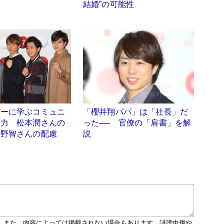
結婚”の可能性
バーに学ぶコミュニ
「櫻井翔パパ」は「社長」だ
ン力 松本潤さんの
った── 官僚の「肩書」を解
大野智さんの配慮
説