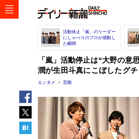
活動休止「嵐」のリーダー
にしゃべりのプロが感動し
た瞬間
「嵐」活動停止は“大野の意
潤が生田斗真にこぼしたグチ
エンタメ
芸能