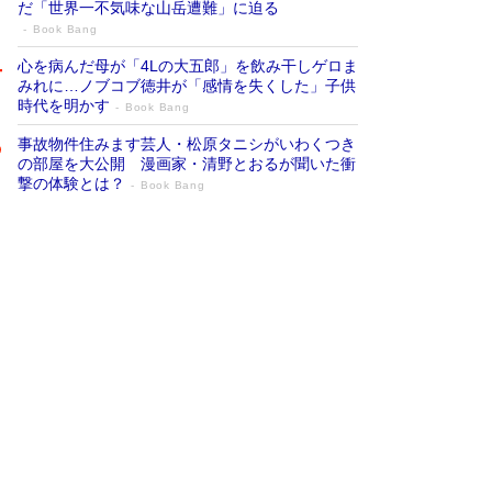
だ「世界一不気味な山岳遭難」に迫る
Book Bang
心を病んだ母が「4Lの大五郎」を飲み干しゲロま
みれに…ノブコブ徳井が「感情を失くした」子供
時代を明かす
Book Bang
事故物件住みます芸人・松原タニシがいわくつき
の部屋を大公開 漫画家・清野とおるが聞いた衝
撃の体験とは？
Book Bang
追悼・東野圭吾さん 週間ベストセラーラ
ンキングに『容疑者Xの献身』『白夜行』
など代表作が並ぶ［文庫ベストセラー］
Book Bang
73歳でも働くしかない 「老後レス時代」に交通
誘導員の独白が話題
Book Bang
「なんで？ そんな馬鹿な……」90歳になった作
家・阿刀田高さんが、ひとり暮らしの生活を明か
す
Book Bang
竹内由恵の前に現れた「テレビ観ないんだよね
ぇ」という男性…夫を選んでテレ朝退社したワケ