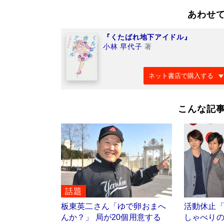
あわせ
『くたばれ地下アイドル』
小林 早代子
著
ネット書店で購入する
こんな記
話題
板東英二さん「ゆで卵おまへ
活動休止
んか？」 局が20個用意する
しゃべり