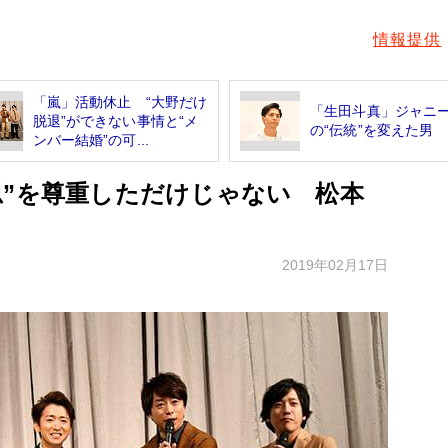
情報提供
「嵐」活動休止 “大野だけ
「生田斗真」ジャニ
脱退”ができない事情と“メ
の“伝統”を変えた男
ンバー結婚”の可...
思”を尊重しただけじゃない 松本
2019年02月17日