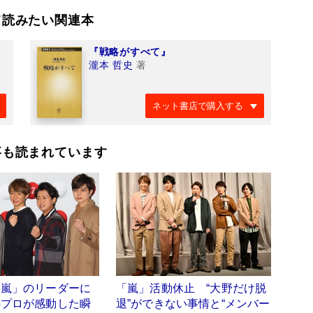
て読みたい関連本
『戦略がすべて』
瀧本 哲史
著
ネット書店で購入する
事も読まれています
「嵐」のリーダーに
「嵐」活動休止 “大野だけ脱
のプロが感動した瞬
退”ができない事情と“メンバー