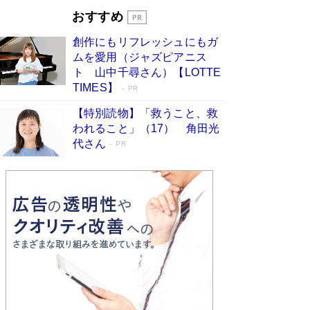
Book Bang
おすすめ
和田秀樹の70代、80代向け新書がベスト3を独
創作にもリフレッシュにもガ
占 上半期1位にも選出［新書ベストセラー］
ムを愛用（ジャズピアニス
Book Bang
ト 山中千尋さん）【LOTTE
TIMES】
PR
【特別読物】「救うこと、救
われること」（17） 角田光
代さん
PR