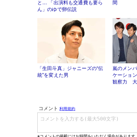
と… 「出演料も交通費も要ら
間
ん」のゆで卵伝説
「生田斗真」ジャニーズの“伝
嵐のメン
統”を変えた男
ケーショ
観察力 