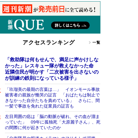
アクセスランキング
一覧
「救助隊は何もせんで、満足に声かけしな
かった」レスキュー隊が救えなかった命
近隣住民が明かす「二次被害を出さないの
が訓練の鉄則になっている様子」
「玖瑠美の最期の言葉は…」 イオンモール事故
被害者の親族が慟哭の証言 「おばたちは制止で
きなかった自分たちを責めている」 さらに、間
一髪で事故を免れた従業員の証言も
左目周囲の痣は「脳の動脈が破れ、その血が溜ま
っていた」 09年に孤独死「大原麗子さん」、死
の間際に何が起きていたのか