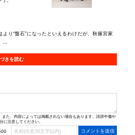
いう。
より“盤石”になったといえるわけだが、秋篠宮家
..
づきを読む