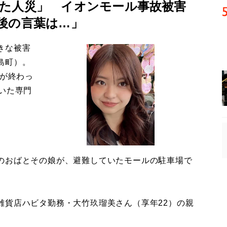
た人災」 イオンモール事故被害
後の言葉は…」
きな被害
島町）。
導が終わっ
いた専門
のおばとその娘が、避難していたモールの駐車場で
貨店ハビタ勤務・大竹玖瑠美さん（享年22）の親