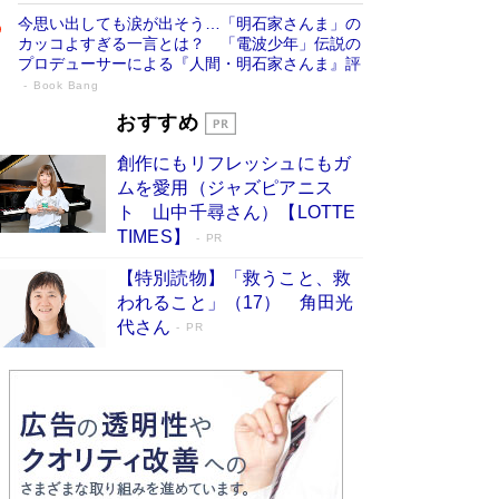
今思い出しても涙が出そう…「明石家さんま」の
カッコよすぎる一言とは？ 「電波少年」伝説の
プロデューサーによる『人間・明石家さんま』評
Book Bang
「宇宙兄弟」最終46巻がベストセラー1
おすすめ
位 宇宙開発への関心を押し上げた18年の
創作にもリフレッシュにもガ
物語に幕 特装版には「宇宙で描かれたマ
ムを愛用（ジャズピアニス
ンガ」も収録
Book Bang
ト 山中千尋さん）【LOTTE
美輪明宏 晩年の回答を集めた『ほほえんで生き
TIMES】
PR
るための人生相談』がランクイン［エンターテイ
メントベストセラー］
Book Bang
【特別読物】「救うこと、救
われること」（17） 角田光
「『火垂るの墓』は、大嘘である」原作者が抱き
代さん
続けた“自責の念”とは…「自己憐憫は描きたくな
PR
い」監督が徹底的にこだわったこと（後編） #
戦争の記憶
Book Bang
皇室はなぜ世界から尊敬されているのか？ 「天
皇陛下はお元気でおられるか」がサウジ国王の第
一声になる理由
Book Bang
東野圭吾、伊坂幸太郎の人気シリーズ最新作どち