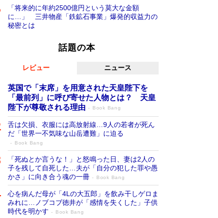
「将来的に年約2500億円という莫大な金額
に…」 三井物産「鉄鉱石事業」爆発的収益力の
秘密とは
話題の本
レビュー
ニュース
英国で「末席」を用意された天皇陛下を
「最前列」に呼び寄せた人物とは？ 天皇
陛下が尊敬される理由
Book Bang
舌は欠損、衣服には高放射線…9人の若者が死ん
だ「世界一不気味な山岳遭難」に迫る
Book Bang
「死ぬとか言うな！」と怒鳴った日、妻は2人の
子を残して自死した…夫が「自分の犯した罪や愚
かさ」に向き合う魂の一冊
Book Bang
心を病んだ母が「4Lの大五郎」を飲み干しゲロま
みれに…ノブコブ徳井が「感情を失くした」子供
時代を明かす
Book Bang