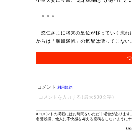
小室夫妻に今回、“思わぬ動き”があったと
＊＊＊
悠仁さまに将来の皇位が移っていく流れは
からは「順風満帆」の気配は漂ってこない。.
つ