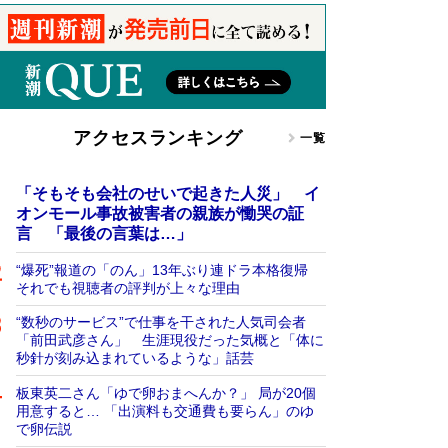
アクセスランキング
一覧
「そもそも会社のせいで起きた人災」 イ
オンモール事故被害者の親族が慟哭の証
言 「最後の言葉は…」
“爆死”報道の「のん」13年ぶり連ドラ本格復帰
それでも視聴者の評判が上々な理由
“数秒のサービス”で仕事を干された人気司会者
「前田武彦さん」 生涯現役だった気概と「体に
秒針が刻み込まれているような」話芸
板東英二さん「ゆで卵おまへんか？」 局が20個
用意すると… 「出演料も交通費も要らん」のゆ
で卵伝説