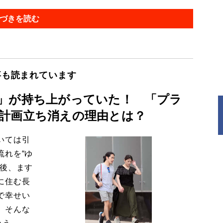
づきを読む
事も読まれています
」が持ち上がっていた！ 「プラ
計画立ち消えの理由とは？
いては引
流れを“ゆ
今後、ます
に住む長
で幸せい
。そんな