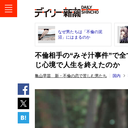
なぜ男たちは「不倫の泥
沼」にはまるのか
不倫相手の“みそ汁事件”で
じ心境で人生を終えたのか
亀山早苗 新・不倫の恋で苦しむ男たち
国内