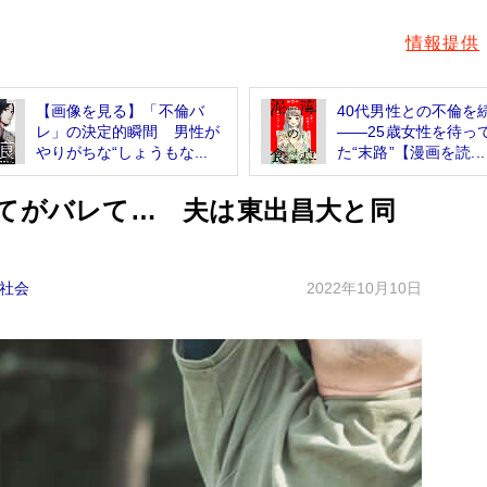
情報提供
【画像を見る】「不倫バ
40代男性との不倫を
レ」の決定的瞬間 男性が
――25歳女性を待っ
やりがちな“しょうもな...
た“末路”【漫画を読...
全てがバレて… 夫は東出昌大と同
社会
2022年10月10日