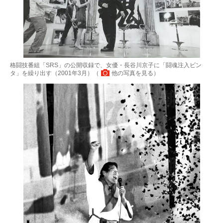
格闘技番組「SRS」の公開収録で、女優・長谷川京子に「闘魂注入ビン
タ」を繰り出す（2001年3月）（
他の写真を見る
）