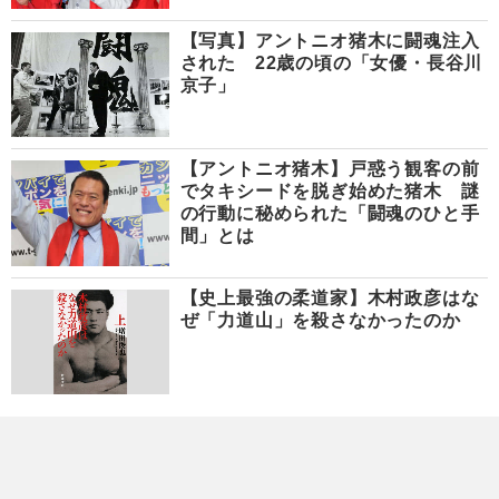
【写真】アントニオ猪木に闘魂注入
された 22歳の頃の「女優・長谷川
京子」
【アントニオ猪木】戸惑う観客の前
でタキシードを脱ぎ始めた猪木 謎
の行動に秘められた「闘魂のひと手
間」とは
【史上最強の柔道家】木村政彦はな
ぜ「力道山」を殺さなかったのか