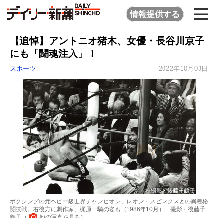
情報提供する
【追悼】アントニオ猪木、女優・長谷川京子
にも「闘魂注入」！
スポーツ
2022年10月03日
ボクシングの元ヘビー級世界チャンピオン、レオン・スピンクスとの異種格
闘技戦。右後方に劇作家、梶原一騎の姿も（1986年10月） 撮影・後藤千
鶴子（
他の写真を見る
）