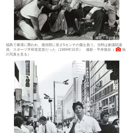
福島で暴漢に襲われ、後頭部に長さ5センチの傷を負う。当時は参議院議
員、スポーツ平和党党首だった（1989年10月） 撮影・平井慎自（
他
の写真を見る
）