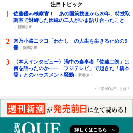
注目トピック
佐藤優vs検察官！ あの国策捜査から20年、特捜取
調室で対峙した因縁の二人がいま語り合ったこと
新潮QUE
肉乃小路ニクヨ「わたし」の人生を生きるための5
冊
新潮QUE
〈本人インタビュー〉渦中の当事者「佐藤二朗」は
何を語ったのか――「フジテレビ」で起きた「橋本
愛」とのハラスメント騒動
新潮QUE
「新潮QUE」とは？