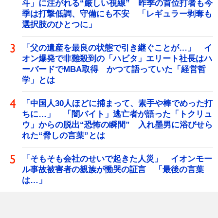
斗」に注がれる“厳しい視線” 昨季の首位打者も今
季は打撃低調、守備にも不安 「レギュラー剥奪も
選択肢のひとつに」
「父の遺産を最良の状態で引き継ぐことが…」 イ
オン爆発で非難殺到の「ハビタ」エリート社長はハ
ーバードでMBA取得 かつて語っていた「経営哲
学」とは
「中国人30人ほどに捕まって、素手や棒でめった打
ちに…」 「闇バイト」逃亡者が語った「トクリュ
ウ」からの脱出“恐怖の瞬間” 入れ墨男に浴びせら
れた“脅しの言葉”とは
「そもそも会社のせいで起きた人災」 イオンモー
ル事故被害者の親族が慟哭の証言 「最後の言葉
は…」