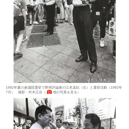
1992年夏の参議院選挙で野球評論家の江本孟紀（右）と選挙活動（1992年
7月） 撮影・外木正合（
他の写真を見る
）