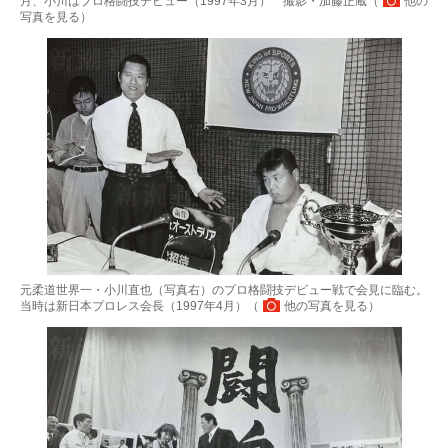
月、小川はプロ格闘技デビュー（1997年3月） 撮影・加藤正蔵（
他の
写真を見る
）
元柔道世界一・小川直也（写真右）のプロ格闘技デビュー戦で会見に臨む。
当時は新日本プロレス会長（1997年4月）（
他の写真を見る
）