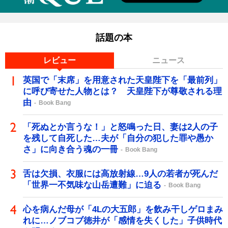
話題の本
レビュー
ニュース
英国で「末席」を用意された天皇陛下を「最前列」
に呼び寄せた人物とは？ 天皇陛下が尊敬される理
由
Book Bang
「死ぬとか言うな！」と怒鳴った日、妻は2人の子
を残して自死した…夫が「自分の犯した罪や愚か
さ」に向き合う魂の一冊
Book Bang
舌は欠損、衣服には高放射線…9人の若者が死んだ
「世界一不気味な山岳遭難」に迫る
Book Bang
心を病んだ母が「4Lの大五郎」を飲み干しゲロまみ
れに…ノブコブ徳井が「感情を失くした」子供時代