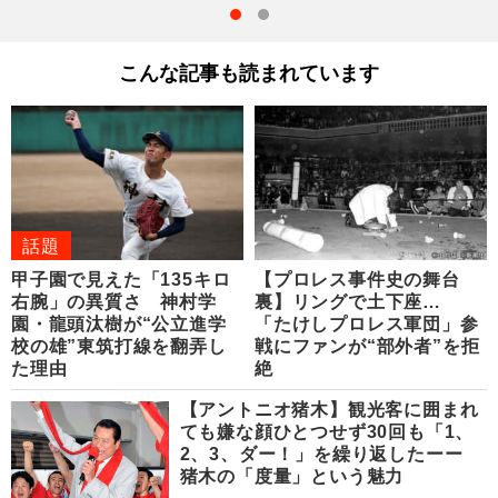
こんな記事も読まれています
話題
甲子園で見えた「135キロ
【プロレス事件史の舞台
右腕」の異質さ 神村学
裏】リングで土下座…
園・龍頭汰樹が“公立進学
「たけしプロレス軍団」参
校の雄”東筑打線を翻弄し
戦にファンが“部外者”を拒
た理由
絶
【アントニオ猪木】観光客に囲まれ
ても嫌な顔ひとつせず30回も「1、
2、3、ダー！」を繰り返したーー
猪木の「度量」という魅力