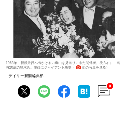
1963年、新婚旅行へ出かける力道山を見送りに来た関係者。後方右に、当
時20歳の猪木氏。左端にジャイアント馬場（
他の写真を見る
）
デイリー新潮編集部
0