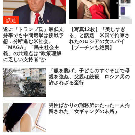
話題
遂に「トランプ氏」最低支
【写真12枚】「美しすぎ
持率でも中間選挙は接戦予
る」と話題 米国で拘束さ
想…分断進む米社会、
れたのロシアの女スパイ
「MAGA」「民主社会主
【プーチンも絶賛】
義」の共通点は“政策理解
に乏しい支持者”か
「服を脱げ」子どものすぐそばで母
親を強姦、父親は銃殺 ロシア兵の
許されざる蛮行
男性ばかりの刑務所にたった一人拘
留された「女ギャングの末路」