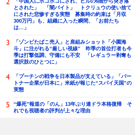
「中国人にボコボコにされ、ビルの6階から突き落
とされた」 「闇バイト」 トクリュウの使い捨て
にされた悲惨すぎる実態 募集時の約束は「月収
300万円」も、組織に入った瞬間、「お前たち
は…」
「ゾンビたばこ売人」と肩組みショット「小園海
斗」に注がれる“厳しい視線” 昨季の首位打者も今
季は打撃低調、守備にも不安 「レギュラー剥奪も
選択肢のひとつに」
「プーチンの戦争を日本製品が支えている」「パー
トナー企業が日本に」米紙が報じた“スパイ天国”の
実態
“爆死”報道の「のん」13年ぶり連ドラ本格復帰 そ
れでも視聴者の評判が上々な理由