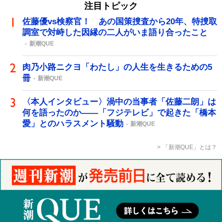
注目トピック
佐藤優vs検察官！ あの国策捜査から20年、特捜取
調室で対峙した因縁の二人がいま語り合ったこと
新潮QUE
肉乃小路ニクヨ「わたし」の人生を生きるための5
冊
新潮QUE
〈本人インタビュー〉渦中の当事者「佐藤二朗」は
何を語ったのか――「フジテレビ」で起きた「橋本
愛」とのハラスメント騒動
新潮QUE
「新潮QUE」とは？