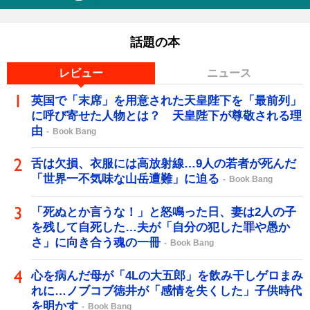
話題の本
レビュー
ニュース
英国で「末席」を用意された天皇陛下を「最前列」
に呼び寄せた人物とは？ 天皇陛下が尊敬される理
由
Book Bang
舌は欠損、衣服には高放射線…9人の若者が死んだ
「世界一不気味な山岳遭難」に迫る
Book Bang
「死ぬとか言うな！」と怒鳴った日、妻は2人の子
を残して自死した…夫が「自分の犯した罪や愚か
さ」に向き合う魂の一冊
Book Bang
心を病んだ母が「4Lの大五郎」を飲み干しゲロまみ
れに…ノブコブ徳井が「感情を失くした」子供時代
を明かす
Book Bang