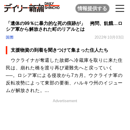
情報提供する
「遺体の99％に暴力的な死の痕跡が」 拷問、飢餓…ロ
シア軍から解放された町のリアルとは
国際
2022年10月03日
支援物資の到着を聞きつけて集まった住人たち
ウクライナが奪還した故郷へ冷蔵庫を取りに来た住
民は、崩れた橋を渡り再び避難先へと戻っていく
──。ロシア軍による侵攻から7カ月。ウクライナ軍の
反転攻勢によって東部の要衝、ハルキウ州のイジュー
ムが解放された。...
Advertisement