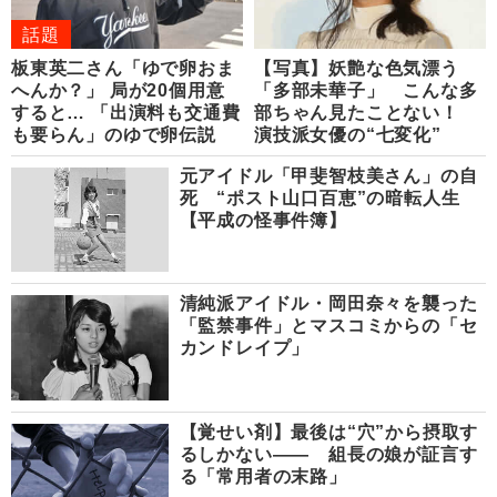
話題
板東英二さん「ゆで卵おま
【写真】妖艶な色気漂う
へんか？」 局が20個用意
「多部未華子」 こんな多
すると… 「出演料も交通費
部ちゃん見たことない！
も要らん」のゆで卵伝説
演技派女優の“七変化”
元アイドル「甲斐智枝美さん」の自
死 “ポスト山口百恵”の暗転人生
【平成の怪事件簿】
清純派アイドル・岡田奈々を襲った
「監禁事件」とマスコミからの「セ
カンドレイプ」
【覚せい剤】最後は“穴”から摂取す
るしかない―― 組長の娘が証言す
る「常用者の末路」