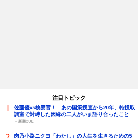
注目トピック
佐藤優vs検察官！ あの国策捜査から20年、特捜取
調室で対峙した因縁の二人がいま語り合ったこと
新潮QUE
肉乃小路ニクヨ「わたし」の人生を生きるための5