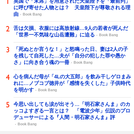
英国で「末席」を用意された天皇陛下を「最前列」
に呼び寄せた人物とは？ 天皇陛下が尊敬される理
由
Book Bang
舌は欠損、衣服には高放射線…9人の若者が死んだ
「世界一不気味な山岳遭難」に迫る
Book Bang
「死ぬとか言うな！」と怒鳴った日、妻は2人の子
を残して自死した…夫が「自分の犯した罪や愚か
さ」に向き合う魂の一冊
Book Bang
心を病んだ母が「4Lの大五郎」を飲み干しゲロまみ
れに…ノブコブ徳井が「感情を失くした」子供時代
を明かす
Book Bang
今思い出しても涙が出そう…「明石家さんま」のカ
ッコよすぎる一言とは？ 「電波少年」伝説のプロ
デューサーによる『人間・明石家さんま』評
Book Bang