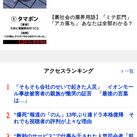
【裏社会の業界用語】「ミテ肛門」
「アカ落ち」 あなたは全部わかる？
アクセスランキング
一覧
「そもそも会社のせいで起きた人災」 イオンモー
ル事故被害者の親族が慟哭の証言 「最後の言葉
は…」
“爆死”報道の「のん」13年ぶり連ドラ本格復帰 そ
れでも視聴者の評判が上々な理由
“数秒のサービス”で仕事を干された人気司会者「前