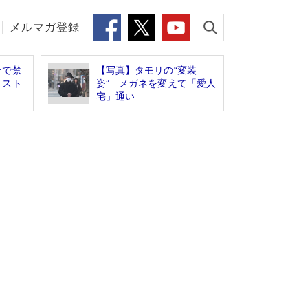
メルマガ登録
テで禁
【写真】タモリの“変装
リスト
姿” メガネを変えて「愛人
宅」通い