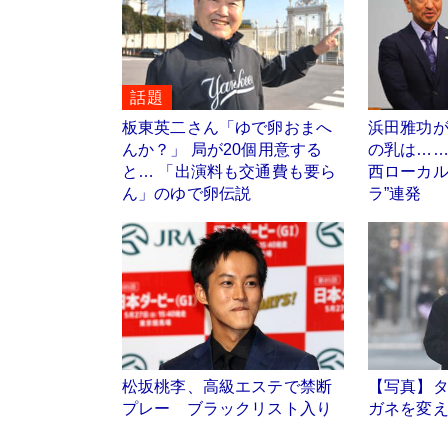
話題
板東英二さん「ゆで卵おまへ
浜田雅功
んか？」 局が20個用意する
の乳は…
と… 「出演料も交通費も要ら
西ローカル
ん」のゆで卵伝説
ラ”連発
松坂桃李、高級エステで禁断
【写真】タ
プレー ブラックリスト入り
ガネを変