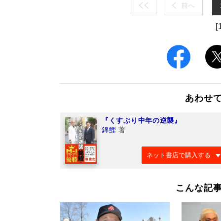
前へ
[
あわせ
『くすぶり中年の逆襲』
錦鯉
著
ネット書店で購入する
こんな記