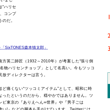
は“ハリセ
が、コンプ
うのだ。
SixTONES森本慎太郎」
英二師匠（1932～2010年）が考案した“張り倒
阪名物ハリセンチョップ」として名高い。今もツッコ
民放ディレクターは言う。
ど痛くない“ツッコミアイテム”として、昭和に時
なったというのだから、穏やかではありません。ツ
レビ東京の『ありえへん∞世界』や『男子ごは
!』などの脚本も手がけています。Twitterには