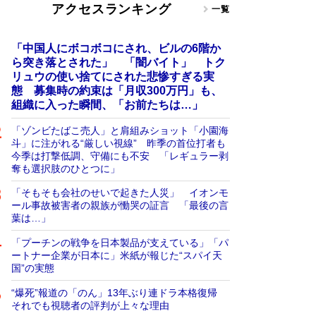
アクセスランキング
一覧
「中国人にボコボコにされ、ビルの6階か
ら突き落とされた」 「闇バイト」 トク
リュウの使い捨てにされた悲惨すぎる実
態 募集時の約束は「月収300万円」も、
組織に入った瞬間、「お前たちは…」
「ゾンビたばこ売人」と肩組みショット「小園海
斗」に注がれる“厳しい視線” 昨季の首位打者も
今季は打撃低調、守備にも不安 「レギュラー剥
奪も選択肢のひとつに」
「そもそも会社のせいで起きた人災」 イオンモ
ール事故被害者の親族が慟哭の証言 「最後の言
葉は…」
「プーチンの戦争を日本製品が支えている」「パ
ートナー企業が日本に」米紙が報じた“スパイ天
国”の実態
“爆死”報道の「のん」13年ぶり連ドラ本格復帰
それでも視聴者の評判が上々な理由