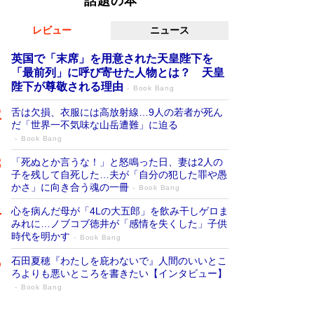
話題の本
レビュー
ニュース
英国で「末席」を用意された天皇陛下を
「最前列」に呼び寄せた人物とは？ 天皇
陛下が尊敬される理由
Book Bang
舌は欠損、衣服には高放射線…9人の若者が死ん
だ「世界一不気味な山岳遭難」に迫る
Book Bang
「死ぬとか言うな！」と怒鳴った日、妻は2人の
子を残して自死した…夫が「自分の犯した罪や愚
かさ」に向き合う魂の一冊
Book Bang
心を病んだ母が「4Lの大五郎」を飲み干しゲロま
みれに…ノブコブ徳井が「感情を失くした」子供
時代を明かす
Book Bang
石田夏穂『わたしを庇わないで』人間のいいとこ
ろよりも悪いところを書きたい【インタビュー】
Book Bang
「叱って伸びるやつは、褒めたらもっと伸