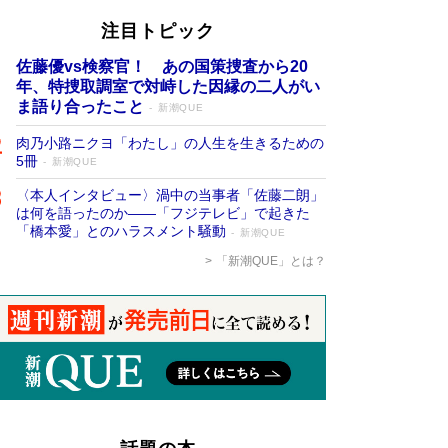
注目トピック
佐藤優vs検察官！ あの国策捜査から20
年、特捜取調室で対峙した因縁の二人がい
ま語り合ったこと
新潮QUE
肉乃小路ニクヨ「わたし」の人生を生きるための
5冊
新潮QUE
〈本人インタビュー〉渦中の当事者「佐藤二朗」
は何を語ったのか――「フジテレビ」で起きた
「橋本愛」とのハラスメント騒動
新潮QUE
「新潮QUE」とは？