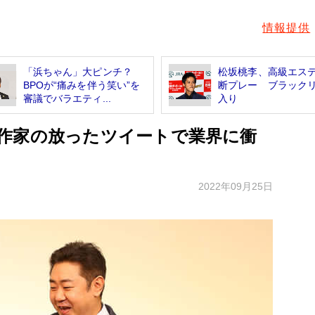
情報提供
「浜ちゃん」大ピンチ？
松坂桃李、高級エス
BPOが“痛みを伴う笑い”を
断プレー ブラック
審議でバラエティ...
入り
作家の放ったツイートで業界に衝
2022年09月25日