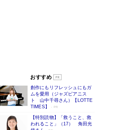
びる」俳優・高嶋政伸が家族に教わっ
た“人を育てるコツ”…芸への考え方を明か
す
Book Bang
「『火垂るの墓』は、大嘘である」原作者が抱き
続けた“自責の念”とは…「自己憐憫は描きたくな
い」監督が徹底的にこだわったこと（後編） #
戦争の記憶
Book Bang
美輪明宏 晩年の回答を集めた『ほほえんで生き
るための人生相談』がランクイン［エンターテイ
メントベストセラー］
Book Bang
「宇宙兄弟」最終46巻がベストセラー1位 宇宙
おすすめ
開発への関心を押し上げた18年の物語に幕 特装
版には「宇宙で描かれたマンガ」も収録
創作にもリフレッシュにもガ
Book Bang
ムを愛用（ジャズピアニス
「不意に涙が出そうに…」高嶋政伸が明かし
ト 山中千尋さん）【LOTTE
た“13歳の娘を暴行する役”への葛藤 インティマ
TIMES】
PR
シーコーディネーターに支えられたNHK『大奥』
の裏側
Book Bang
【特別読物】「救うこと、救
われること」（17） 角田光