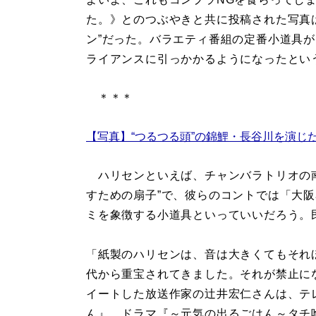
た。》とのつぶやきと共に投稿された写真
ン”だった。バラエティ番組の定番小道具
ライアンスに引っかかるようになったとい
＊＊＊
【写真】“つるつる頭”の錦鯉・長谷川を演じた「
ハリセンといえば、チャンバラトリオの南方
すための扇子”で、彼らのコントでは「大
ミを象徴する小道具といっていいだろう。
「紙製のハリセンは、音は大きくてもそれほ
代から重宝されてきました。それが禁止に
イートした放送作家の辻井宏仁さんは、テ
ん』、ドラマ『～元気の出るごはん～タチ喰い