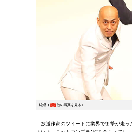
錦鯉（
他の写真を見る
）
放送作家のツイートに業界で衝撃が走っ
よいよ、これもコンプラNGを食らってし