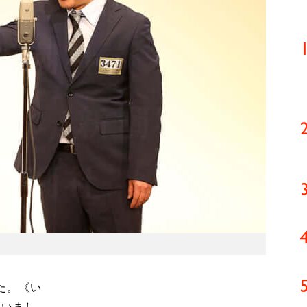
た。《い
まいまし