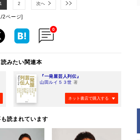
1
2
次へ
1/2ページ]
0
て読みたい関連本
『一発屋芸人列伝』
山田ルイ５３世
著
ネット書店で購入する
事も読まれています