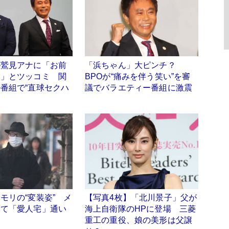
が鷲見アナに「お前
「浜ちゃん」大ピンチ？
…」とツッコミ 関
BPOが“痛みを伴う笑い”を審
番組で“直球セクハ
議でバラエティー番組に激震
モリの“変装姿” メ
【写真4枚】「北川景子」父が
えて「愛人宅」通い
海上自衛隊のHPに登場 三菱
重工の重役、娘の美形は父譲