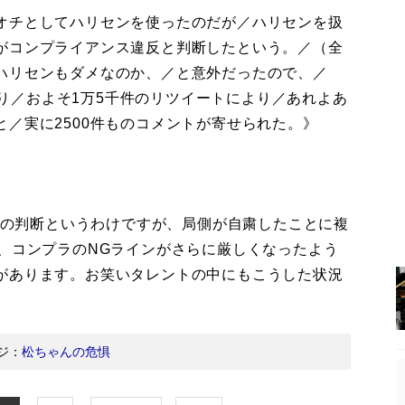
オチとしてハリセンを使ったのだが／ハリセンを扱
がコンプライアンス違反と判断したという。／（全
ハリセンもダメなのか、／と意外だったので、／
があり／およそ1万5千件のリツイートにより／あれよあ
／実に2500件ものコメントが寄せられた。》
”での判断というわけですが、局側が自粛したことに複
、コンプラのNGラインがさらに厳しくなったよう
があります。お笑いタレントの中にもこうした状況
ジ：
松ちゃんの危惧