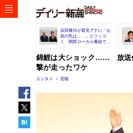
浜田雅功が鷲見アナに「お
前の乳は……」とツッコ
ミ 関西ローカル番組で...
錦鯉は大ショック…… 放送
撃が走ったワケ
エンタメ
芸能