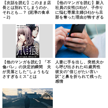
【次話を読む】このまま店
【他のマンガを読む】新入
長とは別れてしまうのか、
社員の女性(18)が、子作り
それとも…？ (泥濘の食卓
に悩む専業主婦(34)から旦
－2)
那を奪った理由が怖すぎる
【他のマンガを読む】「不
人妻に手を出し、突然夫か
倫バレ」の決定的瞬間 夫
ら呼び出された41歳男性
が見落とした“しょうもな
彼女の“信じがたい言い
さすぎるミス”とは
訳”と鼻を折られて残った
感情