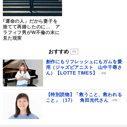
｢運命の人」だから妻子を
捨てて再婚したのに… ア
ラフィフ男がW不倫の末に
見た現実
おすすめ
創作にもリフレッシュにもガムを愛
用（ジャズピアニスト 山中千尋さ
ん）【LOTTE TIMES】
PR
【特別読物】「救うこと、救われる
こと」（17） 角田光代さん
PR