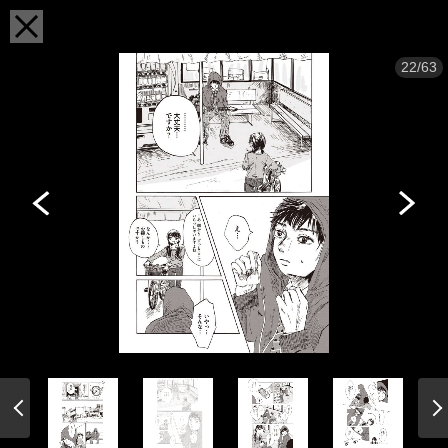
22/63