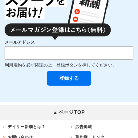
メールアドレス
利用規約
を必ず確認の上、登録ボタンを押してください。
ページTOP
デイリー新潮とは？
広告掲載
お問い合わせ
著作権・リンク