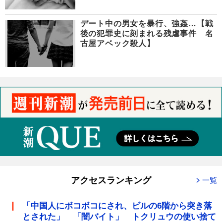
デート中の男女を暴行、強姦…【戦
後の犯罪史に刻まれる残虐事件 名
古屋アベック殺人】
アクセスランキング
一覧
「中国人にボコボコにされ、ビルの6階から突き落
とされた」 「闇バイト」 トクリュウの使い捨て