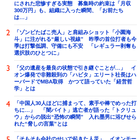
にされた悲惨すぎる実態 募集時の約束は「月収
300万円」も、組織に入った瞬間、「お前たち
は…」
「ゾンビたばこ売人」と肩組みショット「小園海
斗」に注がれる“厳しい視線” 昨季の首位打者も今
季は打撃低調、守備にも不安 「レギュラー剥奪も
選択肢のひとつに」
「父の遺産を最良の状態で引き継ぐことが…」 イ
オン爆発で非難殺到の「ハビタ」エリート社長はハ
ーバードでMBA取得 かつて語っていた「経営哲
学」とは
「中国人30人ほどに捕まって、素手や棒でめった打
ちに…」 「闇バイト」逃亡者が語った「トクリュ
ウ」からの脱出“恐怖の瞬間” 入れ墨男に浴びせら
れた“脅しの言葉”とは
「そもそも会社のせいで起きた人災」 イオンモー