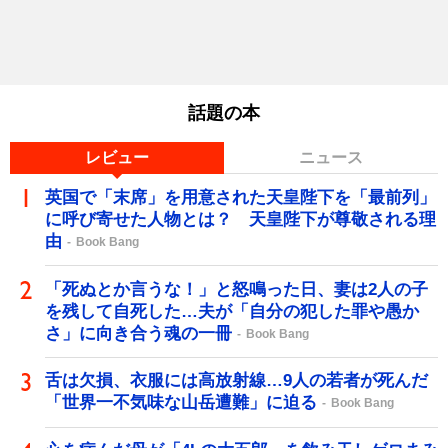
話題の本
レビュー
ニュース
英国で「末席」を用意された天皇陛下を「最前列」
に呼び寄せた人物とは？ 天皇陛下が尊敬される理
由
Book Bang
「死ぬとか言うな！」と怒鳴った日、妻は2人の子
を残して自死した…夫が「自分の犯した罪や愚か
さ」に向き合う魂の一冊
Book Bang
舌は欠損、衣服には高放射線…9人の若者が死んだ
「世界一不気味な山岳遭難」に迫る
Book Bang