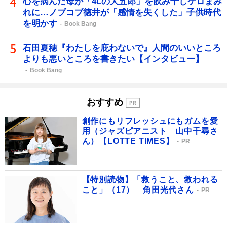
心を病んだ母が「4Lの大五郎」を飲み干しゲロまみ
れに…ノブコブ徳井が「感情を失くした」子供時代
を明かす
Book Bang
石田夏穂『わたしを庇わないで』人間のいいところ
よりも悪いところを書きたい【インタビュー】
Book Bang
おすすめ
創作にもリフレッシュにもガムを愛
用（ジャズピアニスト 山中千尋さ
ん）【LOTTE TIMES】
PR
【特別読物】「救うこと、救われる
こと」（17） 角田光代さん
PR