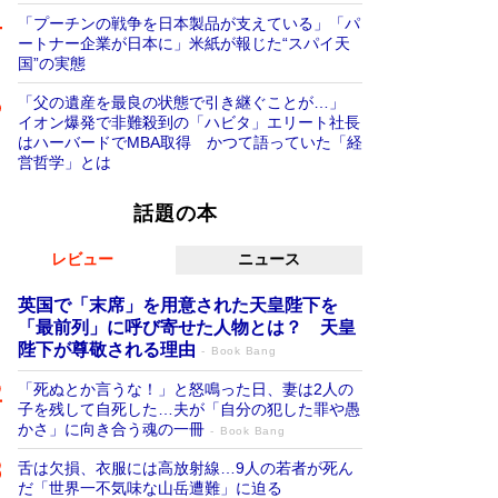
「プーチンの戦争を日本製品が支えている」「パ
ートナー企業が日本に」米紙が報じた“スパイ天
国”の実態
「父の遺産を最良の状態で引き継ぐことが…」
イオン爆発で非難殺到の「ハビタ」エリート社長
はハーバードでMBA取得 かつて語っていた「経
営哲学」とは
話題の本
レビュー
ニュース
英国で「末席」を用意された天皇陛下を
「最前列」に呼び寄せた人物とは？ 天皇
陛下が尊敬される理由
Book Bang
「死ぬとか言うな！」と怒鳴った日、妻は2人の
子を残して自死した…夫が「自分の犯した罪や愚
かさ」に向き合う魂の一冊
Book Bang
舌は欠損、衣服には高放射線…9人の若者が死ん
だ「世界一不気味な山岳遭難」に迫る