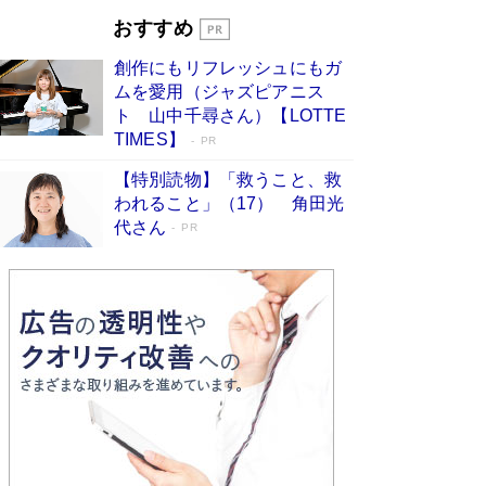
開発への関心を押し上げた18年の物語に幕 特装
おすすめ
版には「宇宙で描かれたマンガ」も収録
Book Bang
創作にもリフレッシュにもガ
友近氏、絶賛！ 鎌倉を舞台に、孤独を抱えた
ムを愛用（ジャズピアニス
人々が新たな一歩を踏み出す連作短篇集『海のほ
ト 山中千尋さん）【LOTTE
とりのプラネット』試し読み
Book Bang
TIMES】
PR
【特別読物】「救うこと、救
われること」（17） 角田光
代さん
PR