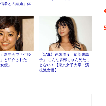
非信者との結婚」体
会」新年会で「生粋
【写真】色気漂う「多部未華
子」と紹介された
子」 こんな多部ちゃん見たこ
演女優」
とない！【東京女子大卒・演
技派女優】