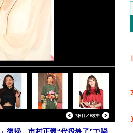
7枚目／9枚中
」復帰、市村正親“代役終了”で囁