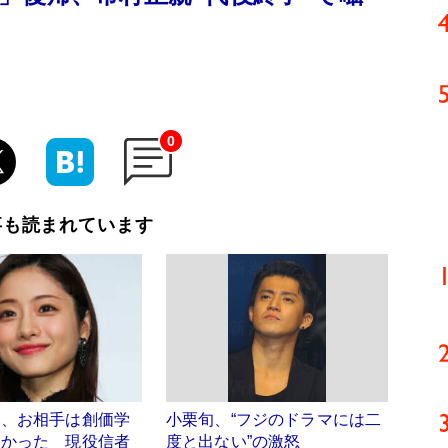
0
事も読まれています
み、お相手は創価学
小栗旬、“フジのドラマには二
なかった 現役信者
度と出ない”の激怒