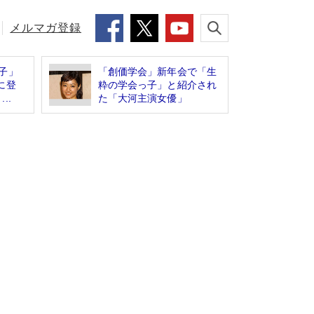
メルマガ登録
子」
「創価学会」新年会で「生
に登
粋の学会っ子」と紹介され
..
た「大河主演女優」