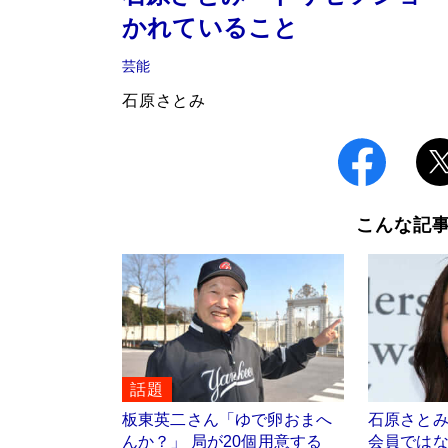
かれていること
芸能
石原さとみ
こんな記
話題
板東英二さん「ゆで卵おまへ
石原さと
んか？」 局が20個用意する
会員では