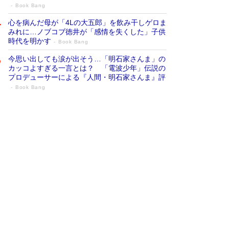
Book Bang
心を病んだ母が「4Lの大五郎」を飲み干しゲロま
みれに…ノブコブ徳井が「感情を失くした」子供
時代を明かす
Book Bang
今思い出しても涙が出そう…「明石家さんま」の
カッコよすぎる一言とは？ 「電波少年」伝説の
プロデューサーによる『人間・明石家さんま』評
Book Bang
「『火垂るの墓』は、大嘘である」原作者
が抱き続けた“自責の念”とは…「自己憐憫
は描きたくない」監督が徹底的にこだわっ
たこと（後編） #戦争の記憶
Book Bang
「叱って伸びるやつは、褒めたらもっと伸びる」
俳優・高嶋政伸が家族に教わった“人を育てるコ
ツ”…芸への考え方を明かす
Book Bang
美輪明宏 晩年の回答を集めた『ほほえんで生き
るための人生相談』がランクイン［エンターテイ
メントベストセラー］
Book Bang
「宇宙兄弟」最終46巻がベストセラー1位 宇宙