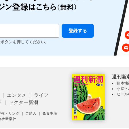
録ボタンを押してください。
週刊新
熊本地
小室さ
ヒール
｜
エンタメ
｜
ライフ
ガ
｜
ドクター新潮
作権・リンク
｜
ご購入
｜
免責事項
会社新潮社