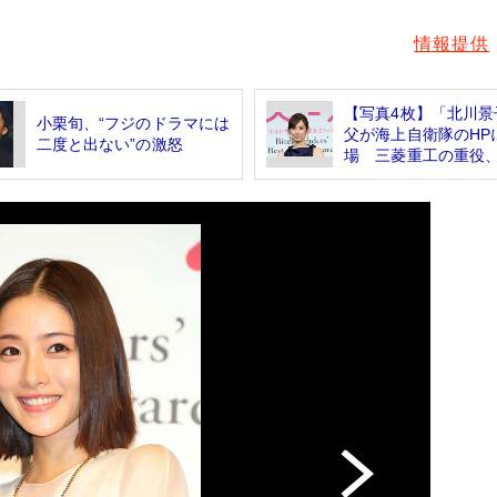
情報提供
【写真4枚】「北川景
小栗旬、“フジのドラマには
父が海上自衛隊のHP
二度と出ない”の激怒
場 三菱重工の重役、.