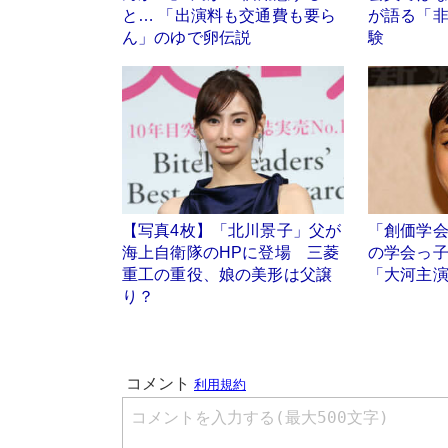
と… 「出演料も交通費も要ら
が語る「
ん」のゆで卵伝説
験
【写真4枚】「北川景子」父が
「創価学
海上自衛隊のHPに登場 三菱
の学会っ
重工の重役、娘の美形は父譲
「大河主
り？