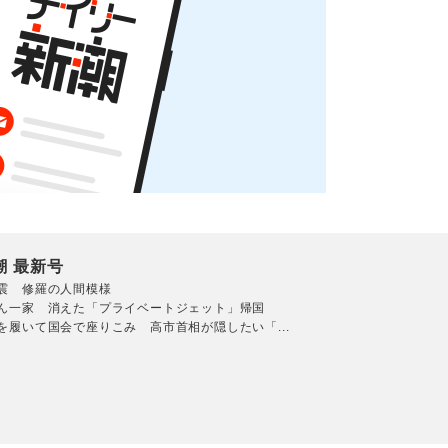
潮 最新号
震 修羅の人間模様
ん一家 消えた「プライベートジェット」帰国
を履いて国会で座りこみ 高市首相が隠したい「...