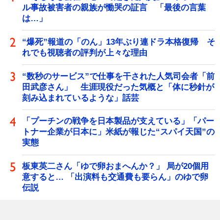
ル事故被害者の親族が慟哭の証言 「最後の言葉
は…」
“爆死”報道の「のん」13年ぶり連ドラ本格復帰 そ
れでも視聴者の評判が上々な理由
“数秒のサービス”で仕事を干された人気司会者「前
田武彦さん」 生涯現役だった気概と「体に秒針が
刻み込まれているような」話芸
「プーチンの戦争を日本製品が支えている」「パー
トナー企業が日本に」米紙が報じた“スパイ天国”の
実態
板東英二さん「ゆで卵おまへんか？」 局が20個用
意すると… 「出演料も交通費も要らん」のゆで卵
伝説