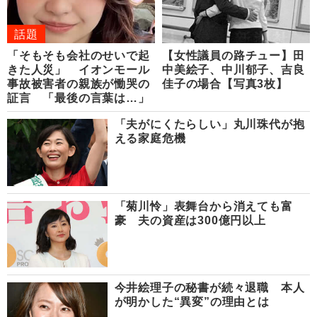
話題
「そもそも会社のせいで起
【女性議員の路チュー】田
きた人災」 イオンモール
中美絵子、中川郁子、吉良
事故被害者の親族が慟哭の
佳子の場合【写真3枚】
証言 「最後の言葉は…」
「夫がにくたらしい」丸川珠代が抱
える家庭危機
「菊川怜」表舞台から消えても富
豪 夫の資産は300億円以上
今井絵理子の秘書が続々退職 本人
が明かした“異変”の理由とは