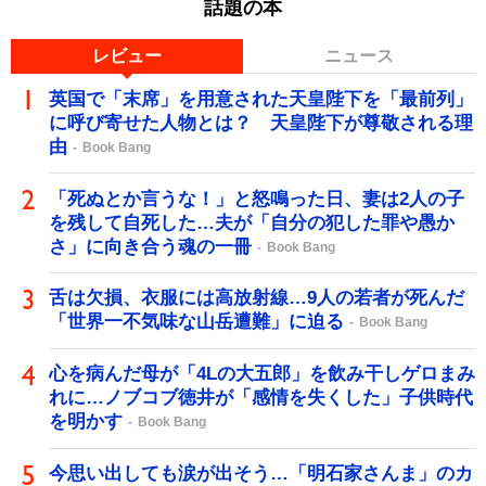
話題の本
レビュー
ニュース
英国で「末席」を用意された天皇陛下を「最前列」
に呼び寄せた人物とは？ 天皇陛下が尊敬される理
由
Book Bang
「死ぬとか言うな！」と怒鳴った日、妻は2人の子
を残して自死した…夫が「自分の犯した罪や愚か
さ」に向き合う魂の一冊
Book Bang
舌は欠損、衣服には高放射線…9人の若者が死んだ
「世界一不気味な山岳遭難」に迫る
Book Bang
心を病んだ母が「4Lの大五郎」を飲み干しゲロまみ
れに…ノブコブ徳井が「感情を失くした」子供時代
を明かす
Book Bang
今思い出しても涙が出そう…「明石家さんま」のカ