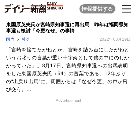
情報提供する
東国原英夫氏が宮崎県知事選に再出馬 昨年は福岡県知
事選も検討「今更なぜ」の事情
国内
社会
2022年08月19日
「宮崎を捨てたがねとか、宮崎を踏み台にしたがねと
いうお叱りの言葉が重い十字架として僕の中にのしか
かっていた」。8月17日、宮崎県知事選への出馬表明
をした東国原英夫氏（64）の言葉である。12年ぶり
の“出戻り出馬”に、周囲からは「なぜ今更」の声が飛
び交う。...
Advertisement