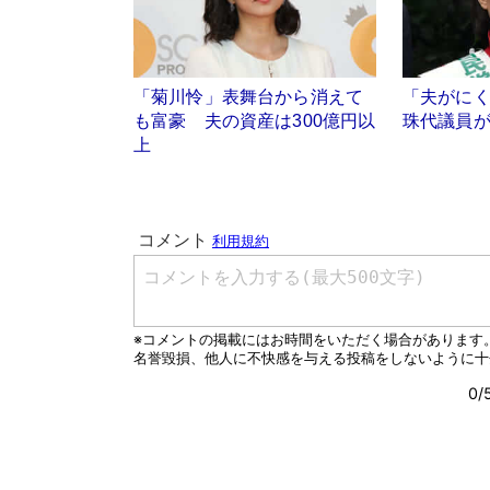
「菊川怜」表舞台から消えて
「夫がに
も富豪 夫の資産は300億円以
珠代議員
上