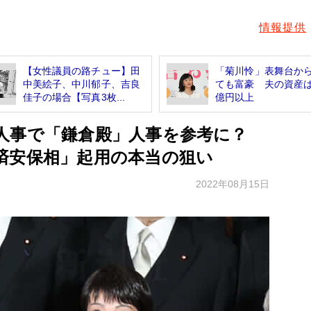
情報提供
【女性議員の路チュー】田
「菊川怜」表舞台か
中美絵子、中川郁子、吉良
ても富豪 夫の資産は
佳子の場合【写真3枚...
億円以上
人事で「鎌倉殿」人事を参考に？
済安保相」起用の本当の狙い
2022年08月15日