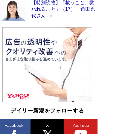
【特別読物】「救うこと、救
われること」（17） 角田光
代さん
PR
デイリー新潮をフォローする
Facebook
X
YouTube