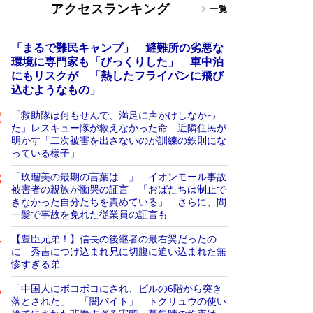
アクセスランキング
一覧
「まるで難民キャンプ」 避難所の劣悪な
環境に専門家も「びっくりした」 車中泊
にもリスクが 「熱したフライパンに飛び
込むようなもの」
「救助隊は何もせんで、満足に声かけしなかっ
た」レスキュー隊が救えなかった命 近隣住民が
明かす「二次被害を出さないのが訓練の鉄則にな
っている様子」
「玖瑠美の最期の言葉は…」 イオンモール事故
被害者の親族が慟哭の証言 「おばたちは制止で
きなかった自分たちを責めている」 さらに、間
一髪で事故を免れた従業員の証言も
【豊臣兄弟！】信長の後継者の最右翼だったの
に 秀吉につけ込まれ兄に切腹に追い込まれた無
惨すぎる弟
「中国人にボコボコにされ、ビルの6階から突き
落とされた」 「闇バイト」 トクリュウの使い