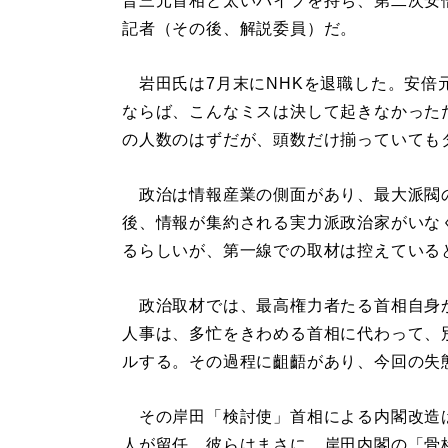
晋三元首相と太いパイプを持ち、第二次安
記者（その後、解説委員）だ。
岩田氏は7月末にNHKを退職した。安倍
ならば、こんなミスは決して起きなかった
の人数のはずだが、頭数だけ揃っていても
政治は情報産業の側面があり、最大派閥
後、情報が集約される実力派政治家がいな
るらしいが、第一線での取材は控えている
政治取材では、最高権力者たる首相自身
人事は、多忙をきわめる首相に代わって、
ルする。その過程に齟齬があり、今回の失
その岸田「検討使」首相による内閣改造は
人が留任。彼らはまさに、岸田内閣の「骨