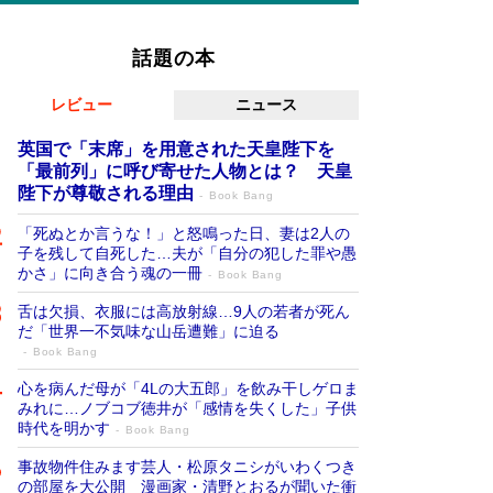
話題の本
レビュー
ニュース
英国で「末席」を用意された天皇陛下を
「最前列」に呼び寄せた人物とは？ 天皇
陛下が尊敬される理由
Book Bang
「死ぬとか言うな！」と怒鳴った日、妻は2人の
子を残して自死した…夫が「自分の犯した罪や愚
かさ」に向き合う魂の一冊
Book Bang
舌は欠損、衣服には高放射線…9人の若者が死ん
だ「世界一不気味な山岳遭難」に迫る
Book Bang
心を病んだ母が「4Lの大五郎」を飲み干しゲロま
みれに…ノブコブ徳井が「感情を失くした」子供
時代を明かす
Book Bang
事故物件住みます芸人・松原タニシがいわくつき
の部屋を大公開 漫画家・清野とおるが聞いた衝