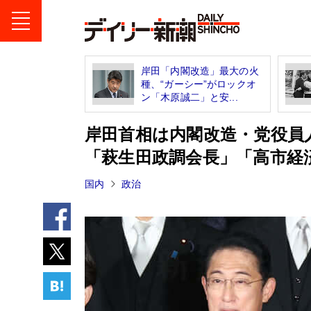
岸田「内閣改造」最大の火
種、“ガーシー”がロックオ
ン「木原誠二」と安...
岸田首相は内閣改造・党役員
「萩生田政調会長」「高市経
国内
政治