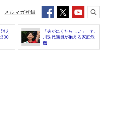
メルマガ登録
ら消え
「夫がにくたらしい」 丸
300
川珠代議員が抱える家庭危
機