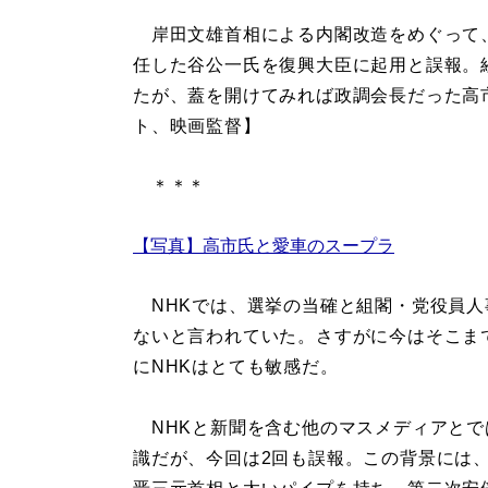
岸田文雄首相による内閣改造をめぐって、
任した谷公一氏を復興大臣に起用と誤報。
たが、蓋を開けてみれば政調会長だった高
ト、映画監督】
＊＊＊
【写真】高市氏と愛車のスープラ
NHKでは、選挙の当確と組閣・党役員人
ないと言われていた。さすがに今はそこま
にNHKはとても敏感だ。
NHKと新聞を含む他のマスメディアとで
識だが、今回は2回も誤報。この背景には