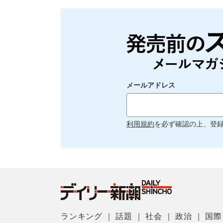
メールアドレス
利用規約
を必ず確認の上、登
ランキング
｜
話題
｜
社会
｜
政治
｜
国際