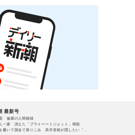
潮 最新号
震 修羅の人間模様
ん一家 消えた「プライベートジェット」帰国
を履いて国会で座りこみ 高市首相が隠したい「...