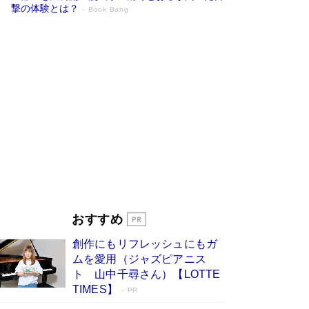
撃の体験とは？
Book Bang
追悼・東野圭吾さん 週間ベストセラーラ
ンキングに『容疑者Xの献身』『白夜行』
など代表作が並ぶ［文庫ベストセラー］
Book Bang
竹内由恵の前に現れた「テレビ観ないんだよね
ぇ」という男性…夫を選んでテレ朝退社したワケ
Book Bang
「『火垂るの墓』は、大嘘である」原作者が抱き
続けた“自責の念”とは…「自己憐憫は描きたくな
い」監督が徹底的にこだわったこと（後編） #
戦争の記憶
Book Bang
｢東大に入る子｣は、小学校入学前のお母さん次第
おすすめ
で決まっている 東大生に早生まれが少ない理由
は、ここにあった！
Book Bang
創作にもリフレッシュにもガ
坂本龍一「ステージ4」のガンとの闘病を語る
ムを愛用（ジャズピアニス
Book Bang
ト 山中千尋さん）【LOTTE
TIMES】
PR