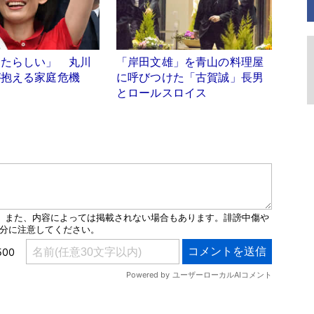
くたらしい」 丸川
「岸田文雄」を青山の料理屋
が抱える家庭危機
に呼びつけた「古賀誠」長男
とロールスロイス