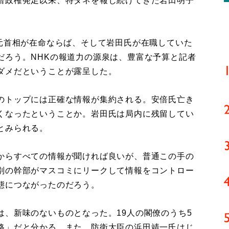
倍政権発足以来、特ダネを報じ続けてきた岩田明子
元首相が在命ならば、そして岩田氏が在職していた
だろう。NHKの報道力の源泉は、豊富な予算と記者
ダメだということが露呈した。
のトップには正確な情報が集約される。安倍氏亡き
くなったということか。岩田氏は局内に残留してい
とみられる。
からすべての情報が聞ければ良いが、普通この手の
別の幹部がマスコミにリークして情報をコントロー
態につながったのだろう。
、新味のないものとなった。19人の閣僚のうち5
格」だと分かる。また、防衛大臣の浜田靖一氏はじ