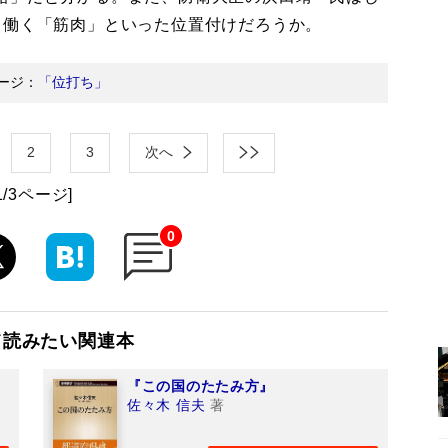
て働く「筋肉」といった位置付けだろうか。
ージ：
「位打ち」
2
3
次へ
1/3ページ]
0
て読みたい関連本
『この国のたたみ方』
佐々木 信夫
著