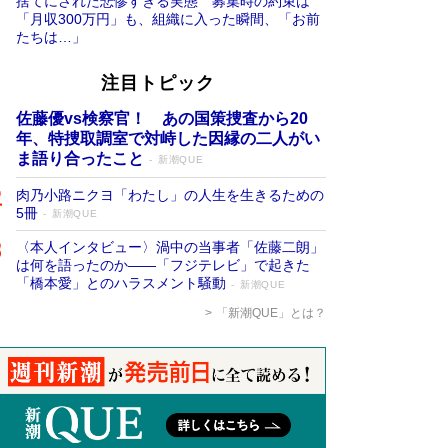
捨てにされた悲惨すぎる実態 募集時の約束は
「月収300万円」も、組織に入った瞬間、「お前
たちは…」
注目トピック
佐藤優vs検察官！ あの国策捜査から20
年、特捜取調室で対峙した因縁の二人がい
ま語り合ったこと
新潮QUE
肉乃小路ニクヨ「わたし」の人生を生きるための
5冊
新潮QUE
〈本人インタビュー〉渦中の当事者「佐藤二朗」
は何を語ったのか――「フジテレビ」で起きた
「橋本愛」とのハラスメント騒動
新潮QUE
「新潮QUE」とは？