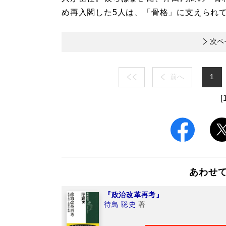
め再入閣した5人は、「骨格」に支えられ
次ペ
前へ
1
[
あわせ
『政治改革再考』
待鳥 聡史
著