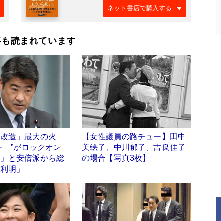
ネット書店で購入する
事も読まれています
閣改造」最大の火
【女性議員の路チュー】田中
シー”がロックオン
美絵子、中川郁子、吉良佳子
二」と安倍派から総
の場合【写真3枚】
甘利明」