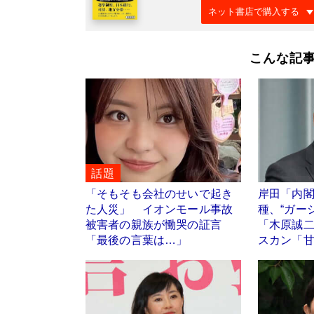
ネット書店で購入する
こんな記
話題
「そもそも会社のせいで起き
岸田「内
た人災」 イオンモール事故
種、“ガー
被害者の親族が慟哭の証言
「木原誠
「最後の言葉は…」
スカン「