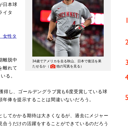
が日本球
ライタ
】女性タ
期離脱中
34歳でアメリカを去る秋山、日本で復活を果
たせるか（
他の写真を見る
）
を離れて
ている。
獲得し、ゴールデングラブ賞も6度受賞している球
額年俸を提示することは間違いないだろう。
としてかかる期待は大きくなるが、過去にメジャー
見合うだけの活躍をすることができているのだろう