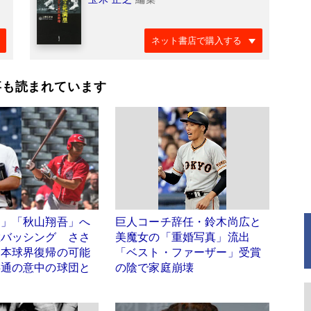
ネット書店で購入する
事も読まれています
智」「秋山翔吾」へ
巨人コーチ辞任・鈴木尚広と
猛バッシング ささ
美魔女の「重婚写真」流出
日本球界復帰の可能
「ベスト・ファーザー」受賞
共通の意中の球団と
の陰で家庭崩壊