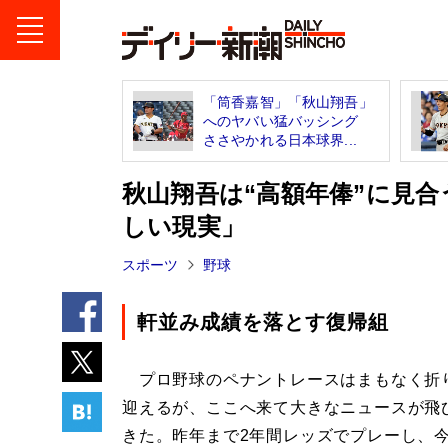
「筒香嘉智」「秋山翔吾」
へのヤバい猛バッシング
ささやかれる日本球界...
秋山翔吾は“高額年俸”に見
しい現実」
スポーツ
野球
軒並み成績を落とす復帰組
プロ野球のペナントレースはまもなく折
迎えるが、ここへ来て大きなニュースが飛
きた。昨年まで2年間レッズでプレーし、