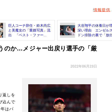
情報提供
巨人コーチ辞任・鈴木尚広
大谷翔平の休養日が
と美魔女の「重婚写真」流
深い理由 エンゼル
出 「ベスト・ファー...
ドン排除の裏で「放出.
合うのか…メジャー出戻り選手の「厳
2022年06月23日
り返しを
び込んで
今年はパ