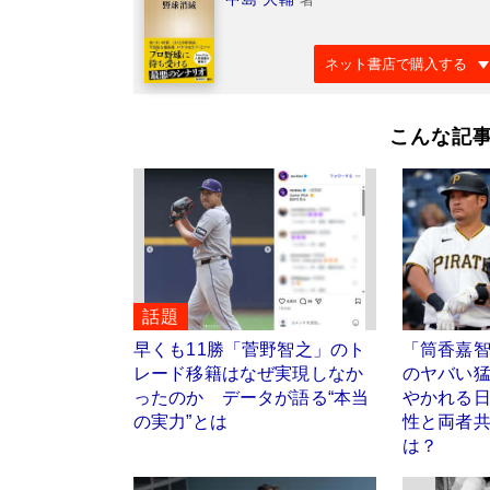
ネット書店で購入する
こんな記
話題
早くも11勝「菅野智之」のト
「筒香嘉
レード移籍はなぜ実現しなか
のヤバい
ったのか データが語る“本当
やかれる
の実力”とは
性と両者
は？