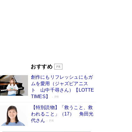
す
Book Bang
「『火垂るの墓』は、大嘘である」原作者が抱き
続けた“自責の念”とは…「自己憐憫は描きたくな
い」監督が徹底的にこだわったこと（後編） #
戦争の記憶
Book Bang
美輪明宏 晩年の回答を集めた『ほほえんで生き
るための人生相談』がランクイン［エンターテイ
メントベストセラー］
Book Bang
「宇宙兄弟」最終46巻がベストセラー1位 宇宙
おすすめ
開発への関心を押し上げた18年の物語に幕 特装
版には「宇宙で描かれたマンガ」も収録
創作にもリフレッシュにもガ
Book Bang
ムを愛用（ジャズピアニス
「不意に涙が出そうに…」高嶋政伸が明かし
ト 山中千尋さん）【LOTTE
た“13歳の娘を暴行する役”への葛藤 インティマ
TIMES】
PR
シーコーディネーターに支えられたNHK『大奥』
の裏側
Book Bang
【特別読物】「救うこと、救
われること」（17） 角田光
代さん
PR