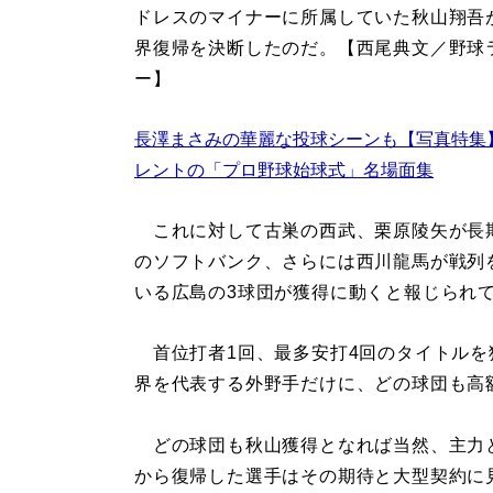
ドレスのマイナーに所属していた秋山翔吾
界復帰を決断したのだ。【西尾典文／野球
ー】
長澤まさみの華麗な投球シーンも【写真特集
レントの「プロ野球始球式」名場面集
これに対して古巣の西武、栗原陵矢が長
のソフトバンク、さらには西川龍馬が戦列
いる広島の3球団が獲得に動くと報じられ
首位打者1回、最多安打4回のタイトルを
界を代表する外野手だけに、どの球団も高
どの球団も秋山獲得となれば当然、主力
から復帰した選手はその期待と大型契約に