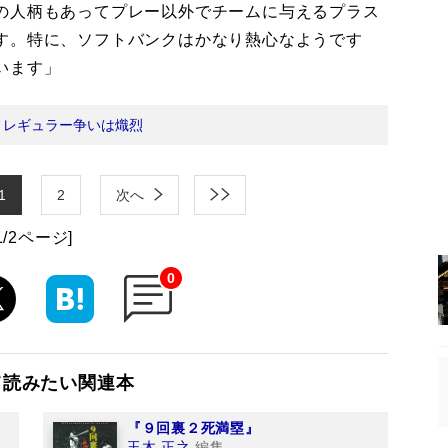
の人柄もあってプレー以外でチームに与えるプラス
す。特に、ソフトバンクはかなり熱心なようです
います」
：
レギュラー争いは熾烈
1
2
次へ
1/2ページ]
0
て読みたい関連本
『９回裏２死満塁』
玉木 正之
編集