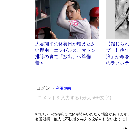
大谷翔平の休養日が増えた深
【報じら
い理由 エンゼルス、マドン
ブー】往
排除の裏で「放出」へ準備
浪」が命を
着々
のラブホ