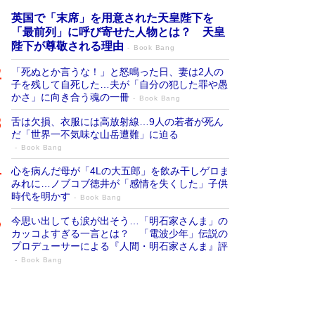
英国で「末席」を用意された天皇陛下を
「最前列」に呼び寄せた人物とは？ 天皇
陛下が尊敬される理由
Book Bang
「死ぬとか言うな！」と怒鳴った日、妻は2人の
子を残して自死した…夫が「自分の犯した罪や愚
かさ」に向き合う魂の一冊
Book Bang
舌は欠損、衣服には高放射線…9人の若者が死ん
だ「世界一不気味な山岳遭難」に迫る
Book Bang
心を病んだ母が「4Lの大五郎」を飲み干しゲロま
みれに…ノブコブ徳井が「感情を失くした」子供
時代を明かす
Book Bang
今思い出しても涙が出そう…「明石家さんま」の
カッコよすぎる一言とは？ 「電波少年」伝説の
プロデューサーによる『人間・明石家さんま』評
Book Bang
「叱って伸びるやつは、褒めたらもっと伸
びる」俳優・高嶋政伸が家族に教わっ
た“人を育てるコツ”…芸への考え方を明か