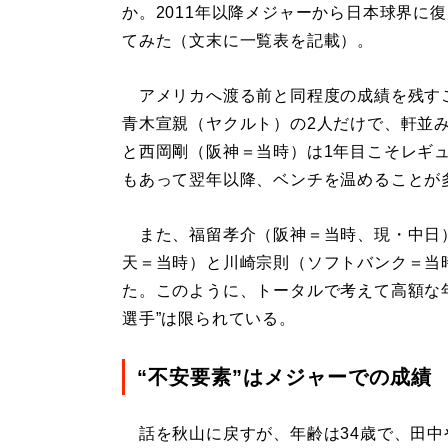
か。2011年以降メジャーから日本球界に
てみた（文末に一覧表を記載）。
アメリカへ渡る前と同程度の成績を残す
青木宣親（ヤクルト）の2人だけで、軒並
と西岡剛（阪神＝当時）は1年目こそレギ
もあって翌年以降、ベンチを温めることが
また、福留孝介（阪神＝当時、現・中日）
天＝当時）と川崎宗則（ソフトバンク＝当
た。このように、トータルで考えて高額な
選手”は限られている。
“不安要素”はメジャーでの成績
話を秋山に戻すが、年齢は34歳で、田中