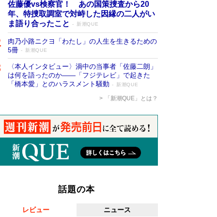
佐藤優vs検察官！ あの国策捜査から20
年、特捜取調室で対峙した因縁の二人がい
ま語り合ったこと
新潮QUE
肉乃小路ニクヨ「わたし」の人生を生きるための
5冊
新潮QUE
〈本人インタビュー〉渦中の当事者「佐藤二朗」
は何を語ったのか――「フジテレビ」で起きた
「橋本愛」とのハラスメント騒動
新潮QUE
「新潮QUE」とは？
話題の本
レビュー
ニュース