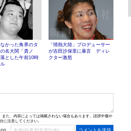
れなかった角界のタ
「情熱大陸」プロデューサー
年の名大関「貴ノ
が吉田沙保里に暴言 ディレ
落とした午前10時
クター激怒
テル