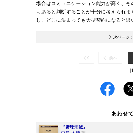
場合はコミュニケーション能力が高く、そ
もあると判断することが十分に考えられま
し、どこに決まっても大型契約になると思
次ページ
前へ
[
あわせ
『野球消滅』
中島 大輔
著