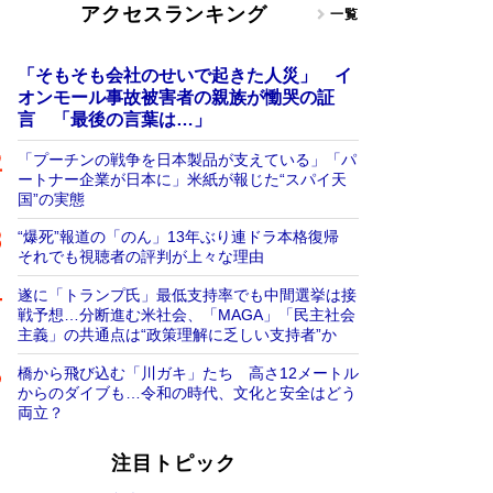
アクセスランキング
一覧
「そもそも会社のせいで起きた人災」 イ
オンモール事故被害者の親族が慟哭の証
言 「最後の言葉は…」
「プーチンの戦争を日本製品が支えている」「パ
ートナー企業が日本に」米紙が報じた“スパイ天
国”の実態
“爆死”報道の「のん」13年ぶり連ドラ本格復帰
それでも視聴者の評判が上々な理由
遂に「トランプ氏」最低支持率でも中間選挙は接
戦予想…分断進む米社会、「MAGA」「民主社会
主義」の共通点は“政策理解に乏しい支持者”か
橋から飛び込む「川ガキ」たち 高さ12メートル
からのダイブも…令和の時代、文化と安全はどう
両立？
注目トピック