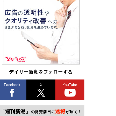
デイリー新潮をフォローする
Facebook
X
YouTube
「週刊新潮」
速報
の発売前日に
が届く！