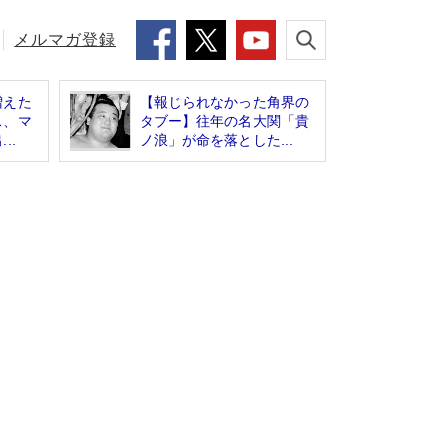
メルマガ登録
増えた
【報じられなかった角界の
ス、マ
タブー】往年の名大関「貴
..
ノ浪」が命を落とした...