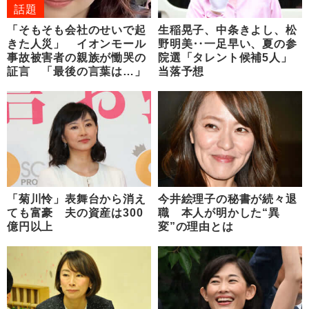
話題
「そもそも会社のせいで起
生稲晃子、中条きよし、松
きた人災」 イオンモール
野明美‥一足早い、夏の参
事故被害者の親族が慟哭の
院選「タレント候補5人」
証言 「最後の言葉は…」
当落予想
「菊川怜」表舞台から消え
今井絵理子の秘書が続々退
ても富豪 夫の資産は300
職 本人が明かした“異
億円以上
変”の理由とは