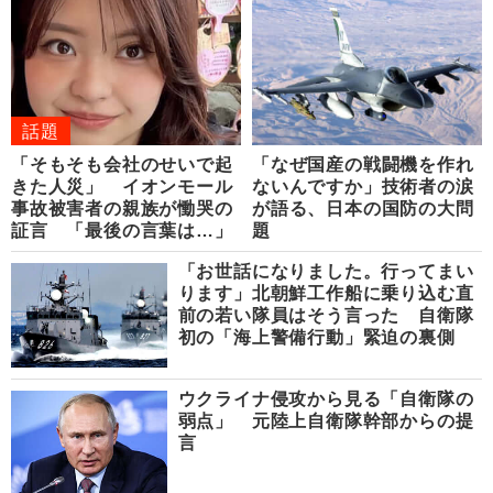
話題
「そもそも会社のせいで起
「なぜ国産の戦闘機を作れ
きた人災」 イオンモール
ないんですか」技術者の涙
事故被害者の親族が慟哭の
が語る、日本の国防の大問
証言 「最後の言葉は…」
題
「お世話になりました。行ってまい
ります」北朝鮮工作船に乗り込む直
前の若い隊員はそう言った 自衛隊
初の「海上警備行動」緊迫の裏側
ウクライナ侵攻から見る「自衛隊の
弱点」 元陸上自衛隊幹部からの提
言