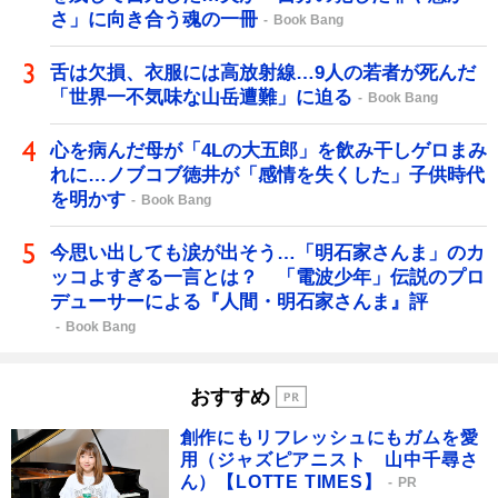
さ」に向き合う魂の一冊
Book Bang
舌は欠損、衣服には高放射線…9人の若者が死んだ
「世界一不気味な山岳遭難」に迫る
Book Bang
心を病んだ母が「4Lの大五郎」を飲み干しゲロまみ
れに…ノブコブ徳井が「感情を失くした」子供時代
を明かす
Book Bang
今思い出しても涙が出そう…「明石家さんま」のカ
ッコよすぎる一言とは？ 「電波少年」伝説のプロ
デューサーによる『人間・明石家さんま』評
Book Bang
おすすめ
創作にもリフレッシュにもガムを愛
用（ジャズピアニスト 山中千尋さ
ん）【LOTTE TIMES】
PR