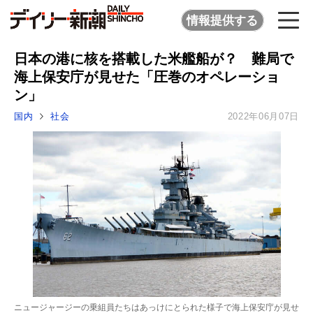
情報提供する
日本の港に核を搭載した米艦船が？ 難局で
海上保安庁が見せた「圧巻のオペレーショ
ン」
国内
社会
2022年06月07日
ニュージャージーの乗組員たちはあっけにとられた様子で海上保安庁が見せ