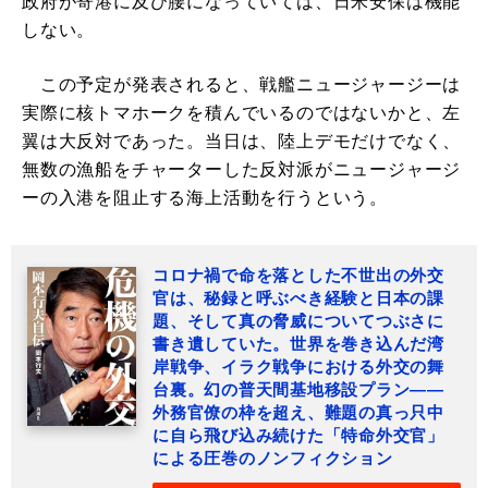
政府が寄港に及び腰になっていては、日米安保は機能
しない。
この予定が発表されると、戦艦ニュージャージーは
実際に核トマホークを積んでいるのではないかと、左
翼は大反対であった。当日は、陸上デモだけでなく、
無数の漁船をチャーターした反対派がニュージャージ
ーの入港を阻止する海上活動を行うという。
コロナ禍で命を落とした不世出の外交
官は、秘録と呼ぶべき経験と日本の課
題、そして真の脅威についてつぶさに
書き遺していた。世界を巻き込んだ湾
岸戦争、イラク戦争における外交の舞
台裏。幻の普天間基地移設プラン――
外務官僚の枠を超え、難題の真っ只中
に自ら飛び込み続けた「特命外交官」
による圧巻のノンフィクション