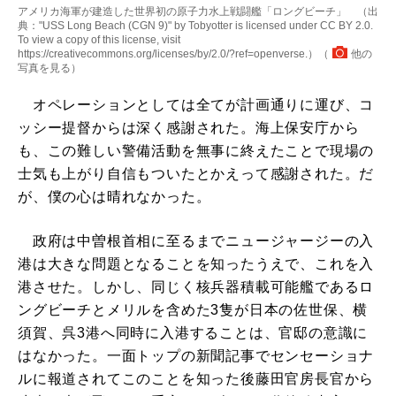
アメリカ海軍が建造した世界初の原子力水上戦闘艦「ロングビーチ」 （出
典："USS Long Beach (CGN 9)" by Tobyotter is licensed under CC BY 2.0.
To view a copy of this license, visit
https://creativecommons.org/licenses/by/2.0/?ref=openverse.）（
他の
写真を見る
）
オペレーションとしては全てが計画通りに運び、コ
ッシー提督からは深く感謝された。海上保安庁から
も、この難しい警備活動を無事に終えたことで現場の
士気も上がり自信もついたとかえって感謝された。だ
が、僕の心は晴れなかった。
政府は中曽根首相に至るまでニュージャージーの入
港は大きな問題となることを知ったうえで、これを入
港させた。しかし、同じく核兵器積載可能艦であるロ
ングビーチとメリルを含めた3隻が日本の佐世保、横
須賀、呉3港へ同時に入港することは、官邸の意識に
はなかった。一面トップの新聞記事でセンセーショナ
ルに報道されてこのことを知った後藤田官房長官から