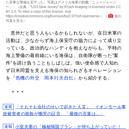
た見事な警備を見守った。写真はアメリカ海軍の戦艦「ニュージャージ
ー」 （出典："USS New Jersey" by R'lyeh Imaging is licensed under CC
BY 2.0. To view a copy of this license, visit
https://creativecommons.org/licenses/by/2.0/?ref=openverse.）（
他の
写真を見る
）
意外だと思う人もいるかもしれないが、在日米軍の
活動は、少なからず海上保安庁の協力によって成り立
っている。政治的なハンディを抱えながらも、平時の
海上警備の最前線にいる海保は、自衛隊が断った“案
件”を請け負うこともしばしば。強い使命感で人知れ
ず日米同盟を支える海保の知られざるオペレーション
を
『危機の外交 岡本行夫自伝』
から紹介する。
＊＊＊
「そもそも会社のせいで起きた人災」 イオンモール事
速報
故被害者の親族が慟哭の証言 「最後の言葉は…」
小室夫妻の「極秘帰国プラン」が持ち上がっていた！
速報