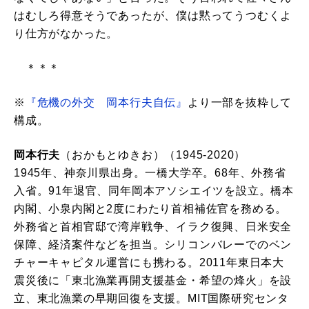
はむしろ得意そうであったが、僕は黙ってうつむくよ
り仕方がなかった。
＊＊＊
※
『危機の外交 岡本行夫自伝』
より一部を抜粋して
構成。
岡本行夫
（おかもとゆきお）（1945-2020）
1945年、神奈川県出身。一橋大学卒。68年、外務省
入省。91年退官、同年岡本アソシエイツを設立。橋本
内閣、小泉内閣と2度にわたり首相補佐官を務める。
外務省と首相官邸で湾岸戦争、イラク復興、日米安全
保障、経済案件などを担当。シリコンバレーでのベン
チャーキャピタル運営にも携わる。2011年東日本大
震災後に「東北漁業再開支援基金・希望の烽火」を設
立、東北漁業の早期回復を支援。MIT国際研究センタ