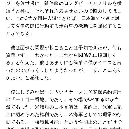
ジーを佐世保に、随伴艦のロングビーチとメリルを横
須賀と呉に、それぞれ入港させたいので協力してほし
い。この3隻が同時入港できれば、日本海でソ連に対
して有事の際に行動する米海軍の機動性を強化するこ
とができる」
僕は面倒な問題が起こることは予知できたが、何も
質問せず、「わかった、これから関係先に根回しす
る」と伝えた。彼はあまりにも簡単に僕がイエスと言
ったのでびっくりしたようだったが、「まことにあり
がたい」と感謝した。
僕にしてみれば、こういうケースこそ安保条約運用
の「一丁目一番地」であり、その場でOKするのが当
然であった。米艦船の日本寄港は、条約上、米軍に完
全に認められた権利であり、米海軍としての通常の行
動である。「核積載可能」という性能上のことだけで