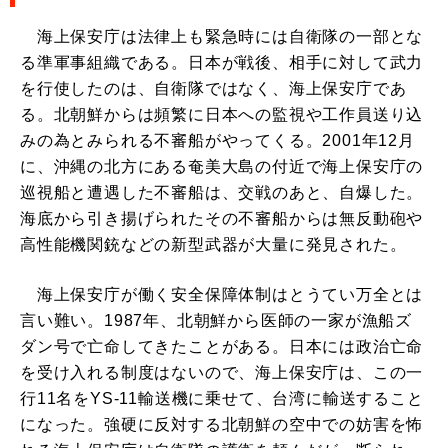
海上保安庁は法律上も緊急時には自衛隊の一部とな
る準軍事組織である。日本が戦後、相手に対して武力
を行使したのは、自衛隊ではなく、海上保安庁であ
る。北朝鮮からは頻繁に日本への監視や工作員送り込
みの為とみられる不審船がやってくる。2001年12月
に、沖縄の北方にある奄美大島の付近で海上保安庁の
巡視船と遭遇した不審船は、交戦のあと、自爆した。
海底から引き揚げられたその不審船からは無反動砲や
高性能機関銃などの新型武器が大量に発見された。
海上保安庁が働く安全保障体制はとうてい万全とは
言い難い。1987年、北朝鮮から医師の一家が漁船ズ
ダン号で亡命してきたことがある。日本には政治亡命
を受け入れる制度はないので、海上保安庁は、この一
行11名をYS-11輸送機に乗せて、台湾に輸送すること
になった。強硬に反対する北朝鮮の空中での妨害を怖