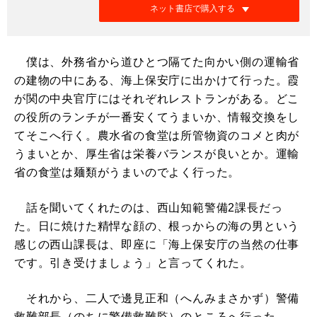
ネット書店で購入する
僕は、外務省から道ひとつ隔てた向かい側の運輸省
の建物の中にある、海上保安庁に出かけて行った。霞
が関の中央官庁にはそれぞれレストランがある。どこ
の役所のランチが一番安くてうまいか、情報交換をし
てそこへ行く。農水省の食堂は所管物資のコメと肉が
うまいとか、厚生省は栄養バランスが良いとか。運輸
省の食堂は麺類がうまいのでよく行った。
話を聞いてくれたのは、西山知範警備2課長だっ
た。日に焼けた精悍な顔の、根っからの海の男という
感じの西山課長は、即座に「海上保安庁の当然の仕事
です。引き受けましょう」と言ってくれた。
それから、二人で邊見正和（へんみまさかず）警備
救難部長（のちに警備救難監）のところへ行った。