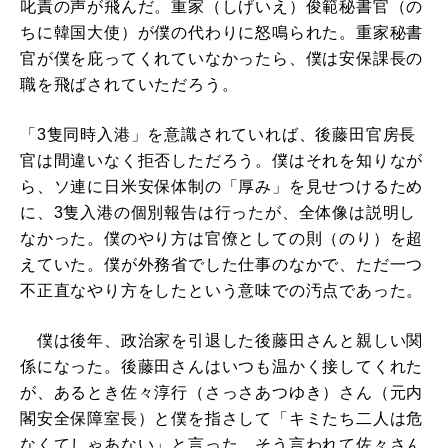
叱責の声が飛んだ。重家（しげいえ）俊範秘書官（の
ちに韓国大使）が僕の代わりに怒鳴られた。重家秘書
官が僕を庇ってくれていなかったら、僕は安保課長の
職を飛ばされていただろう。
「3隻同時入港」を意識されていれば、後藤田官房長
官は間違いなく拒否しただろう。僕はそれを知りなが
ら、ソ連に日米安保体制の「厚み」を見せつけるため
に、3隻入港の個別報告は行ったが、全体像は説明し
なかった。僕のやり方は官僚としての則（のり）を超
えていた。僕が外務省でした仕事のなかで、ただ一つ
不正直なやり方をしたという意味での汚点であった。
僕は後年、政治家を引退した後藤田さんと親しい関
係になった。後藤田さんはいつも温かく接してくれた
が、あるとき佐々淳行（さっさあつゆき）さん（元内
閣安全保障室長）と僕を指さして「キミたち二人は危
なくてしゃあない」と言った。そう言われて佐々さん