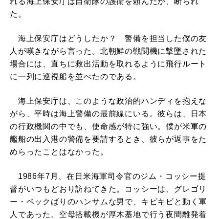
れる海上保安庁は自衛隊の護衛を頼んだが、断られ
た。
海上保安庁はどうしたか？ 警備を担当した僕の友
人が嘆きながら言った。北朝鮮の戦闘機に撃墜された
場合には、直ちに救出活動を取れるように飛行ルート
に一列に巡視船を並べたのである。
海上保安庁は、このような政治的ハンディを抱えな
がら、平時は海上警備の最前線にいる。彼らは、日本
の行政機関の中でも、使命感が特に強い。僕が米軍の
艦船の出入港の警備を要請するとき、彼らが返事をた
めらったことはなかった。
1986年7月、在日米海軍司令官のジム・コッシー提
督がいつもどおり訪ねてきた。コッシーは、グレゴリ
ー・ペックばりのハンサムな男で、キビキビと動く軍
人であった。空母搭載機が厚木基地で行う夜間離発着