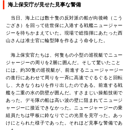
海上保安庁が見せた見事な警備
当日、海上には数十隻の反対派の船が向後崎（こう
ござき）を回って佐世保に入港する戦艦ニュージャー
ジーを待ちかまえていた。現場で総指揮にあたった西
山さんは准士官に輪型陣を作るよう命令した。
海上保安官たちは、何隻もの小型の巡視艇でニュー
ジャージーの周りを2層に囲んだ。そして驚いたこと
には、約30隻の巡視艇が、前進するニュージャージー
の進行にあわせて周りを一斉に高速でぐるぐると回転
し、大きなうねりを作り出したのである。前進する戦
艦を二重の水の防壁が囲んだ。すさまじい操船技術で
あった。デモ隊の船は高い波の壁に阻まれてニュージ
ャージーに接近できなかった。ニュージャージーの乗
組員たちは甲板に鈴なりでこの光景を見守った。あっ
けにとられた様子であった。それほど見事な警備であ