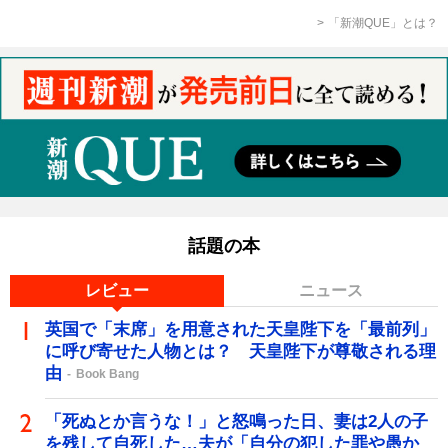
「新潮QUE」とは？
話題の本
レビュー
ニュース
英国で「末席」を用意された天皇陛下を「最前列」
に呼び寄せた人物とは？ 天皇陛下が尊敬される理
由
Book Bang
「死ぬとか言うな！」と怒鳴った日、妻は2人の子
を残して自死した…夫が「自分の犯した罪や愚か