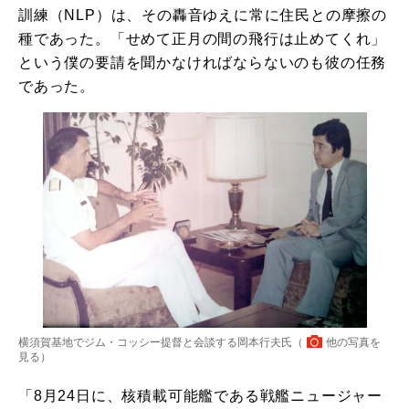
訓練（NLP）は、その轟音ゆえに常に住民との摩擦の
種であった。「せめて正月の間の飛行は止めてくれ」
という僕の要請を聞かなければならないのも彼の任務
であった。
横須賀基地でジム・コッシー提督と会談する岡本行夫氏（
他の写真を
見る
）
「8月24日に、核積載可能艦である戦艦ニュージャー