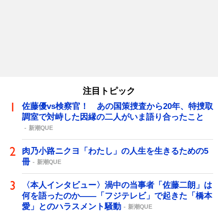
注目トピック
佐藤優vs検察官！ あの国策捜査から20年、特捜取
調室で対峙した因縁の二人がいま語り合ったこと
新潮QUE
肉乃小路ニクヨ「わたし」の人生を生きるための5
冊
新潮QUE
〈本人インタビュー〉渦中の当事者「佐藤二朗」は
何を語ったのか――「フジテレビ」で起きた「橋本
愛」とのハラスメント騒動
新潮QUE