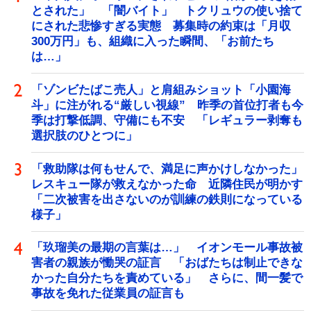
とされた」 「闇バイト」 トクリュウの使い捨て
にされた悲惨すぎる実態 募集時の約束は「月収
300万円」も、組織に入った瞬間、「お前たち
は…」
「ゾンビたばこ売人」と肩組みショット「小園海
斗」に注がれる“厳しい視線” 昨季の首位打者も今
季は打撃低調、守備にも不安 「レギュラー剥奪も
選択肢のひとつに」
「救助隊は何もせんで、満足に声かけしなかった」
レスキュー隊が救えなかった命 近隣住民が明かす
「二次被害を出さないのが訓練の鉄則になっている
様子」
「玖瑠美の最期の言葉は…」 イオンモール事故被
害者の親族が慟哭の証言 「おばたちは制止できな
かった自分たちを責めている」 さらに、間一髪で
事故を免れた従業員の証言も