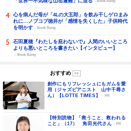
「世界一不気味な山岳遭難」に迫る
Book Bang
心を病んだ母が「4Lの大五郎」を飲み干しゲロまみ
れに…ノブコブ徳井が「感情を失くした」子供時代
を明かす
Book Bang
石田夏穂『わたしを庇わないで』人間のいいところ
よりも悪いところを書きたい【インタビュー】
Book Bang
おすすめ
創作にもリフレッシュにもガムを愛
用（ジャズピアニスト 山中千尋さ
ん）【LOTTE TIMES】
PR
【特別読物】「救うこと、救われる
こと」（17） 角田光代さん
PR