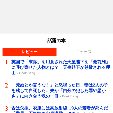
話題の本
レビュー
ニュース
英国で「末席」を用意された天皇陛下を「最前列」
に呼び寄せた人物とは？ 天皇陛下が尊敬される理
由
Book Bang
「死ぬとか言うな！」と怒鳴った日、妻は2人の子
を残して自死した…夫が「自分の犯した罪や愚か
さ」に向き合う魂の一冊
Book Bang
舌は欠損、衣服には高放射線…9人の若者が死んだ