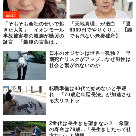
話題
「そもそも会社のせいで起
「天地真理」が激白 「週
きた人災」 イオンモール
6000円でやりくり…」【誰
事故被害者の親族が慟哭の
でも危ない老後破産】
証言 「最後の言葉は…」
日本のオジサンは世界一孤独？ 早
期死亡リスクがアップ…なぜ男性は
社会と繋がれないのか
転職準備は40代で始めないと手遅
れ 「70歳定年延長法」が加速させ
る大リストラ
Z世代は長生きを望まない？ 希望
の寿命は79歳…「長生きしたって仕
方ない」と諦観