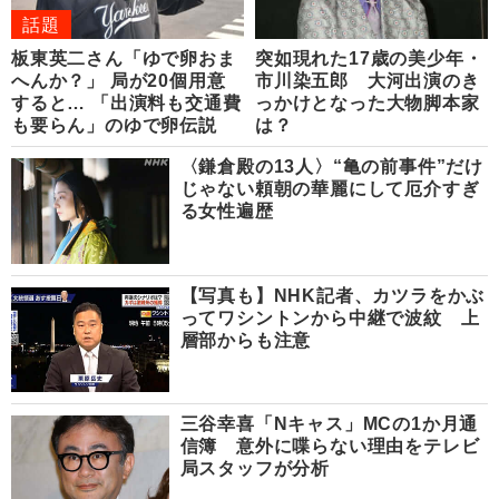
話題
板東英二さん「ゆで卵おま
突如現れた17歳の美少年・
へんか？」 局が20個用意
市川染五郎 大河出演のき
すると… 「出演料も交通費
っかけとなった大物脚本家
も要らん」のゆで卵伝説
は？
〈鎌倉殿の13人〉“亀の前事件”だけ
じゃない頼朝の華麗にして厄介すぎ
る女性遍歴
【写真も】NHK記者、カツラをかぶ
ってワシントンから中継で波紋 上
層部からも注意
三谷幸喜「Nキャス」MCの1か月通
信簿 意外に喋らない理由をテレビ
局スタッフが分析