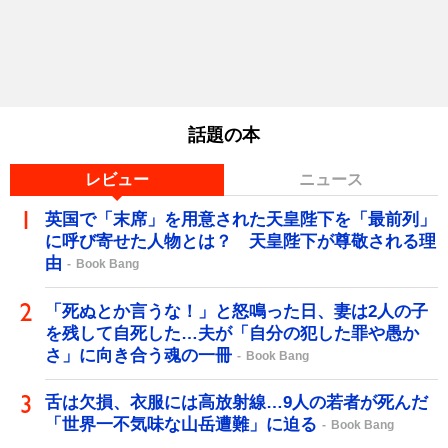
話題の本
レビュー
ニュース
英国で「末席」を用意された天皇陛下を「最前列」
に呼び寄せた人物とは？ 天皇陛下が尊敬される理
由
Book Bang
「死ぬとか言うな！」と怒鳴った日、妻は2人の子
を残して自死した…夫が「自分の犯した罪や愚か
さ」に向き合う魂の一冊
Book Bang
舌は欠損、衣服には高放射線…9人の若者が死んだ
「世界一不気味な山岳遭難」に迫る
Book Bang