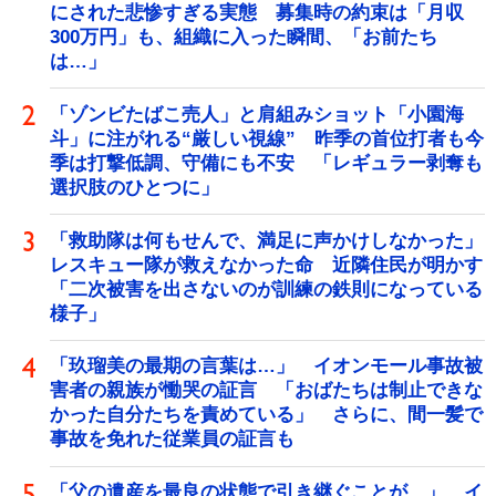
にされた悲惨すぎる実態 募集時の約束は「月収
300万円」も、組織に入った瞬間、「お前たち
は…」
「ゾンビたばこ売人」と肩組みショット「小園海
斗」に注がれる“厳しい視線” 昨季の首位打者も今
季は打撃低調、守備にも不安 「レギュラー剥奪も
選択肢のひとつに」
「救助隊は何もせんで、満足に声かけしなかった」
レスキュー隊が救えなかった命 近隣住民が明かす
「二次被害を出さないのが訓練の鉄則になっている
様子」
「玖瑠美の最期の言葉は…」 イオンモール事故被
害者の親族が慟哭の証言 「おばたちは制止できな
かった自分たちを責めている」 さらに、間一髪で
事故を免れた従業員の証言も
「父の遺産を最良の状態で引き継ぐことが…」 イ