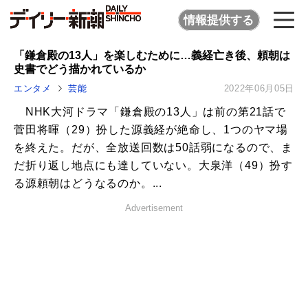
情報提供する
「鎌倉殿の13人」を楽しむために…義経亡き後、頼朝は
史書でどう描かれているか
エンタメ
芸能
2022年06月05日
NHK大河ドラマ「鎌倉殿の13人」は前の第21話で
菅田将暉（29）扮した源義経が絶命し、1つのヤマ場
を終えた。だが、全放送回数は50話弱になるので、ま
だ折り返し地点にも達していない。大泉洋（49）扮す
る源頼朝はどうなるのか。...
Advertisement