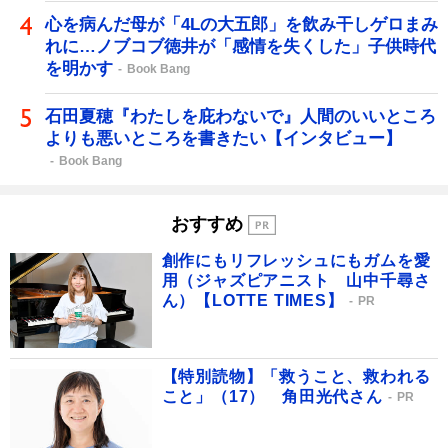
心を病んだ母が「4Lの大五郎」を飲み干しゲロまみ
れに…ノブコブ徳井が「感情を失くした」子供時代
を明かす
Book Bang
石田夏穂『わたしを庇わないで』人間のいいところ
よりも悪いところを書きたい【インタビュー】
Book Bang
おすすめ
創作にもリフレッシュにもガムを愛
用（ジャズピアニスト 山中千尋さ
ん）【LOTTE TIMES】
PR
【特別読物】「救うこと、救われる
こと」（17） 角田光代さん
PR