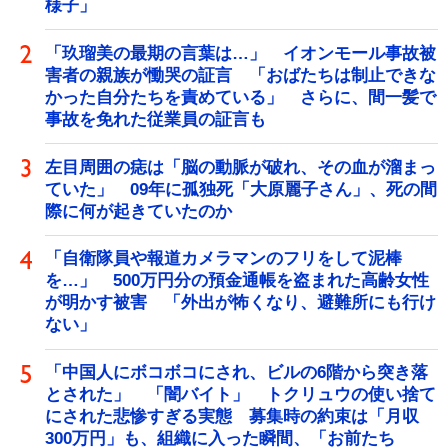
様子」
「玖瑠美の最期の言葉は…」 イオンモール事故被
害者の親族が慟哭の証言 「おばたちは制止できな
かった自分たちを責めている」 さらに、間一髪で
事故を免れた従業員の証言も
左目周囲の痣は「脳の動脈が破れ、その血が溜まっ
ていた」 09年に孤独死「大原麗子さん」、死の間
際に何が起きていたのか
「自衛隊員や報道カメラマンのフリをして泥棒
を…」 500万円分の預金通帳を盗まれた高齢女性
が明かす被害 「外出が怖くなり、避難所にも行け
ない」
「中国人にボコボコにされ、ビルの6階から突き落
とされた」 「闇バイト」 トクリュウの使い捨て
にされた悲惨すぎる実態 募集時の約束は「月収
300万円」も、組織に入った瞬間、「お前たち