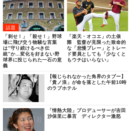
話題
「刺せ！」「殺せ！」野球
「楽天・オコエ」の土俵
場に飛び交う物騒な言葉
際 監督が見限った致命的
は“守り続けるべき伝
な「怠慢プレー」とトレー
統”か…変化を好まない野
ド要員としても「少なくと
球界に投じられた一石の意
もウチはいらない」
義
【報じられなかった角界のタブー】
「貴ノ浪」が命を落とした午前10時
のラブホテル
「情熱大陸」プロデューサーが吉田
沙保里に暴言 ディレクター激怒