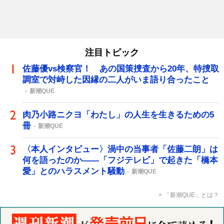
注目トピック
佐藤優vs検察官！ あの国策捜査から20年、特捜取
調室で対峙した因縁の二人がいま語り合ったこと
新潮QUE
肉乃小路ニクヨ「わたし」の人生を生きるための5
冊
新潮QUE
〈本人インタビュー〉渦中の当事者「佐藤二朗」は
何を語ったのか――「フジテレビ」で起きた「橋本
愛」とのハラスメント騒動
新潮QUE
「新潮QUE」とは？