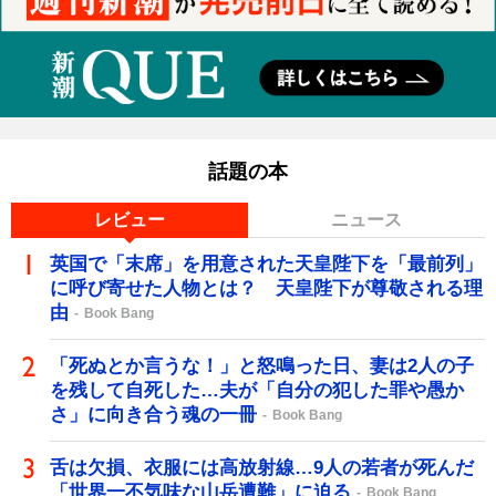
話題の本
レビュー
ニュース
英国で「末席」を用意された天皇陛下を「最前列」
に呼び寄せた人物とは？ 天皇陛下が尊敬される理
由
Book Bang
「死ぬとか言うな！」と怒鳴った日、妻は2人の子
を残して自死した…夫が「自分の犯した罪や愚か
さ」に向き合う魂の一冊
Book Bang
舌は欠損、衣服には高放射線…9人の若者が死んだ
「世界一不気味な山岳遭難」に迫る
Book Bang