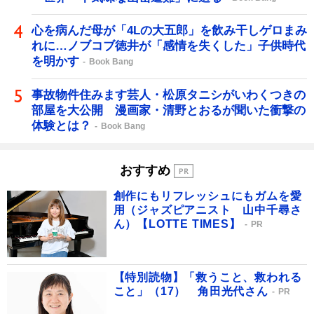
心を病んだ母が「4Lの大五郎」を飲み干しゲロまみ
れに…ノブコブ徳井が「感情を失くした」子供時代
を明かす
Book Bang
事故物件住みます芸人・松原タニシがいわくつきの
部屋を大公開 漫画家・清野とおるが聞いた衝撃の
体験とは？
Book Bang
おすすめ
創作にもリフレッシュにもガムを愛
用（ジャズピアニスト 山中千尋さ
ん）【LOTTE TIMES】
PR
【特別読物】「救うこと、救われる
こと」（17） 角田光代さん
PR