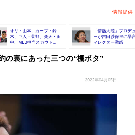
情報提供
オリ・山本、カープ・鈴
「情熱大陸」プロデ
木、巨人・菅野、楽天・田
ーが吉田沙保里に暴
中、MLB担当スカウト...
ィレクター激怒
契約の裏にあった三つの“棚ボタ”
2022年04月05日