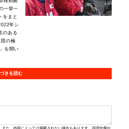
群雄割拠
の一挙一
トをまと
022年シ
性のある
球団の極
価」を聞い
づきを読む