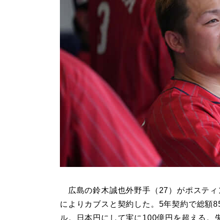
広島の鈴木誠也外野手（27）がポスティ
によりカブスと契約した。5年契約で総額85
ル。日本円にして実に100億円を超える。