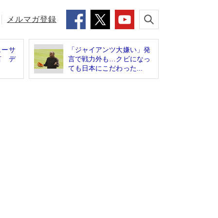
メルマガ登録
ューサ
「ジャイアンツ大嫌い」発
言 デ
言で戦力外も…クビになっ
ても日本にこだわった...