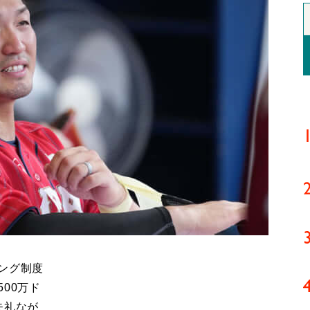
ング制度
00万ド
失礼なが