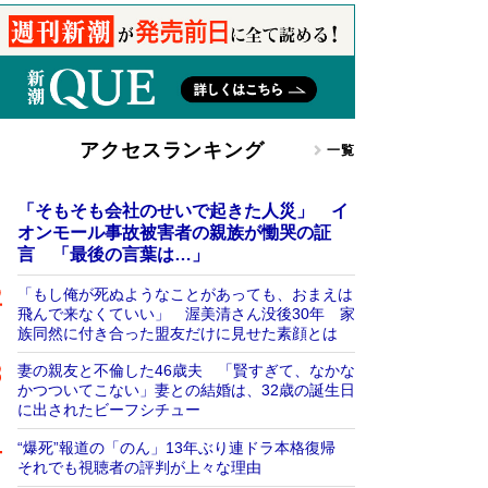
アクセスランキング
一覧
「そもそも会社のせいで起きた人災」 イ
オンモール事故被害者の親族が慟哭の証
言 「最後の言葉は…」
「もし俺が死ぬようなことがあっても、おまえは
飛んで来なくていい」 渥美清さん没後30年 家
族同然に付き合った盟友だけに見せた素顔とは
妻の親友と不倫した46歳夫 「賢すぎて、なかな
かつついてこない」妻との結婚は、32歳の誕生日
に出されたビーフシチュー
“爆死”報道の「のん」13年ぶり連ドラ本格復帰
それでも視聴者の評判が上々な理由