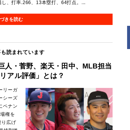
打率.266、13本塁打、64打点。...
づきを読む
事も読まれています
巨人・菅野、楽天・田中、MLB担当
リアル評価」とは？
ーリーガ
ーシーズ
にペナン
出場権を
繰り広げ