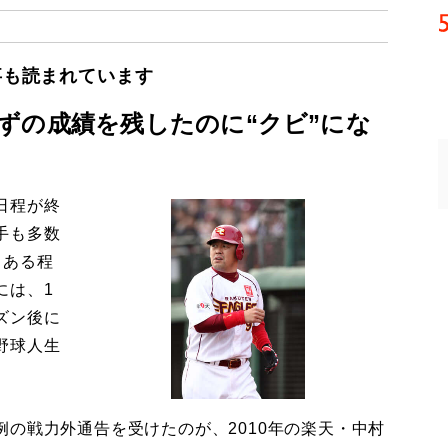
事も読まれています
ずの成績を残したのに“クビ”にな
日程が終
手も多数
、ある程
には、1
ズン後に
野球人生
の戦力外通告を受けたのが、2010年の楽天・中村