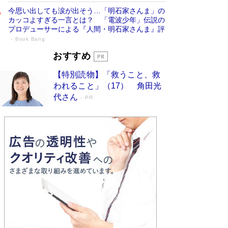
今思い出しても涙が出そう…「明石家さんま」の
カッコよすぎる一言とは？ 「電波少年」伝説の
プロデューサーによる『人間・明石家さんま』評
Book Bang
「宇宙兄弟」最終46巻がベストセラー1
おすすめ
位 宇宙開発への関心を押し上げた18年の
【特別読物】「救うこと、救
物語に幕 特装版には「宇宙で描かれたマ
われること」（17） 角田光
ンガ」も収録
Book Bang
代さん
PR
美輪明宏 晩年の回答を集めた『ほほえんで生き
るための人生相談』がランクイン［エンターテイ
メントベストセラー］
Book Bang
「『火垂るの墓』は、大嘘である」原作者が抱き
続けた“自責の念”とは…「自己憐憫は描きたくな
い」監督が徹底的にこだわったこと（後編） #
戦争の記憶
Book Bang
入社10年目にして最下位の営業がトップに大逆
転 上司の“意外な一言”から生まれた「雑談のテ
クニック」とは
Book Bang
皇室はなぜ世界から尊敬されているのか？ 「天