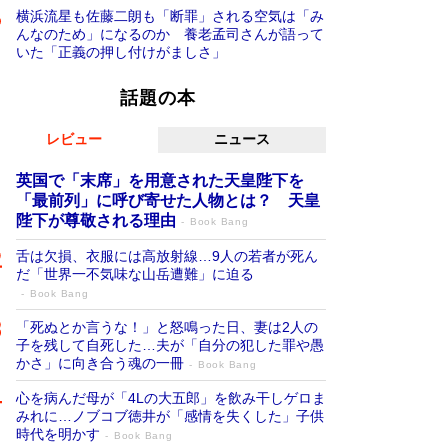
横浜流星も佐藤二朗も「断罪」される空気は「み
んなのため」になるのか 養老孟司さんが語って
いた「正義の押し付けがましさ」
話題の本
レビュー
ニュース
英国で「末席」を用意された天皇陛下を
「最前列」に呼び寄せた人物とは？ 天皇
陛下が尊敬される理由
Book Bang
舌は欠損、衣服には高放射線…9人の若者が死ん
だ「世界一不気味な山岳遭難」に迫る
Book Bang
「死ぬとか言うな！」と怒鳴った日、妻は2人の
子を残して自死した…夫が「自分の犯した罪や愚
かさ」に向き合う魂の一冊
Book Bang
心を病んだ母が「4Lの大五郎」を飲み干しゲロま
みれに…ノブコブ徳井が「感情を失くした」子供
時代を明かす
Book Bang