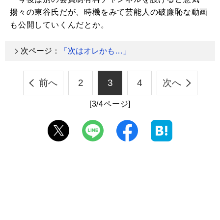
揚々の東谷氏だが、時機をみて芸能人の破廉恥な動画
も公開していくんだとか。
次ページ：
「次はオレかも…」
前へ
2
3
4
次へ
[3/4ページ]