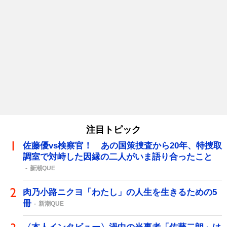
注目トピック
佐藤優vs検察官！ あの国策捜査から20年、特捜取
調室で対峙した因縁の二人がいま語り合ったこと
新潮QUE
肉乃小路ニクヨ「わたし」の人生を生きるための5
冊
新潮QUE