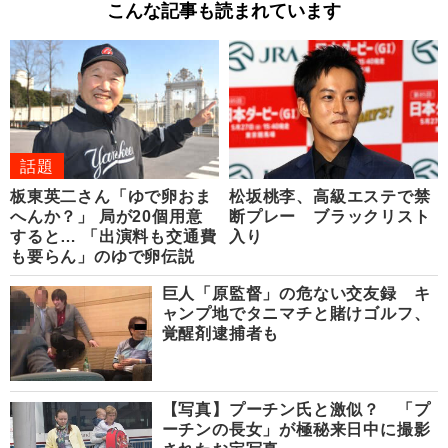
こんな記事も読まれています
話題
板東英二さん「ゆで卵おま
松坂桃李、高級エステで禁
へんか？」 局が20個用意
断プレー ブラックリスト
すると… 「出演料も交通費
入り
も要らん」のゆで卵伝説
巨人「原監督」の危ない交友録 キ
ャンプ地でタニマチと賭けゴルフ、
覚醒剤逮捕者も
【写真】プーチン氏と激似？ 「プ
ーチンの長女」が極秘来日中に撮影