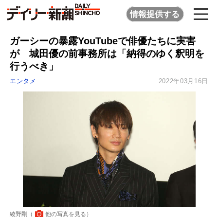
情報提供する
ガーシーの暴露YouTubeで俳優たちに実害
が 城田優の前事務所は「納得のゆく釈明を
行うべき」
エンタメ
2022年03月16日
綾野剛（
他の写真を見る
）