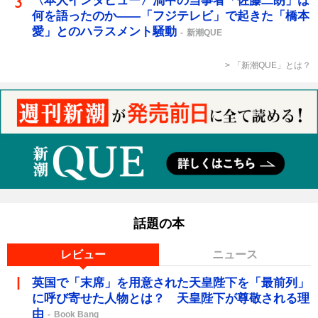
〈本人インタビュー〉渦中の当事者「佐藤二朗」は
何を語ったのか――「フジテレビ」で起きた「橋本
愛」とのハラスメント騒動
新潮QUE
「新潮QUE」とは？
話題の本
レビュー
ニュース
英国で「末席」を用意された天皇陛下を「最前列」
に呼び寄せた人物とは？ 天皇陛下が尊敬される理
由
Book Bang