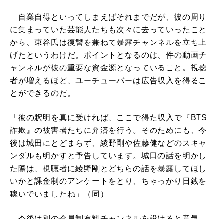
自業自得といってしまえばそれまでだが、彼の周り
に集まっていた芸能人たちも次々に去っていったこと
から、東谷氏は復讐を兼ねて暴露チャンネルを立ち上
げたというわけだ。ポイントとなるのは、件の動画チ
ャンネルが彼の重要な資金源となっていること。視聴
者が増えるほど、ユーチューバーは広告収入を得るこ
とができるのだ。
「彼の釈明を真に受ければ、ここで得た収入で『BTS
詐欺』の被害者たちに弁済を行う。そのためにも、今
後は城田にとどまらず、綾野剛や佐藤健などのスキャ
ンダルも明かすと予告しています。城田の話を明かし
た際は、視聴者に綾野剛とどちらの話を暴露してほし
いかと課金制のアンケートをとり、ちゃっかり日銭を
稼いでいましたね」（同）
今後は別の会員制有料チャンネルを設けると意気