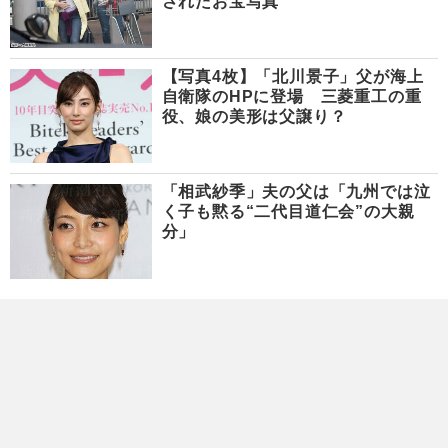
されたお宝写真
【写真4枚】「北川景子」父が海上
自衛隊のHPに登場 三菱重工の重
役、娘の美形は父譲り？
「相武紗季」夫の父は「九州では泣
く子も黙る“二代目道仁会”の大親
分」