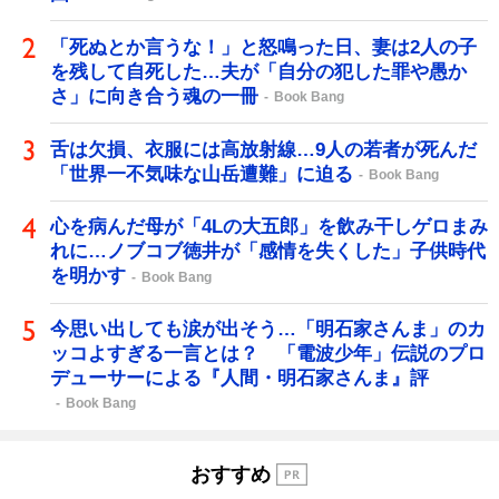
「死ぬとか言うな！」と怒鳴った日、妻は2人の子
を残して自死した…夫が「自分の犯した罪や愚か
さ」に向き合う魂の一冊
Book Bang
舌は欠損、衣服には高放射線…9人の若者が死んだ
「世界一不気味な山岳遭難」に迫る
Book Bang
心を病んだ母が「4Lの大五郎」を飲み干しゲロまみ
れに…ノブコブ徳井が「感情を失くした」子供時代
を明かす
Book Bang
今思い出しても涙が出そう…「明石家さんま」のカ
ッコよすぎる一言とは？ 「電波少年」伝説のプロ
デューサーによる『人間・明石家さんま』評
Book Bang
おすすめ