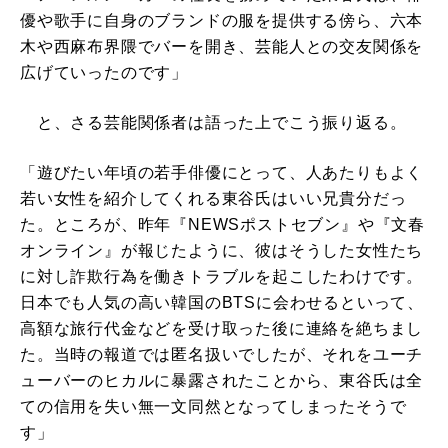
優や歌手に自身のブランドの服を提供する傍ら、六本
木や西麻布界隈でバーを開き、芸能人との交友関係を
広げていったのです」
と、さる芸能関係者は語った上でこう振り返る。
「遊びたい年頃の若手俳優にとって、人あたりもよく
若い女性を紹介してくれる東谷氏はいい兄貴分だっ
た。ところが、昨年『NEWSポストセブン』や『文春
オンライン』が報じたように、彼はそうした女性たち
に対し詐欺行為を働きトラブルを起こしたわけです。
日本でも人気の高い韓国のBTSに会わせるといって、
高額な旅行代金などを受け取った後に連絡を絶ちまし
た。当時の報道では匿名扱いでしたが、それをユーチ
ューバーのヒカルに暴露されたことから、東谷氏は全
ての信用を失い無一文同然となってしまったそうで
す」