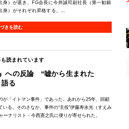
出身）が退き、FG会長に今井誠司副社長（第一勧銀
身）がそれぞれ昇格する。...
づきを読む
事も読まれています
』への反論 “嘘から生まれた
」語る
が「イトマン事件」であった。あれから25年、回顧
いる。そのさなか、事件の“主役”伊藤寿永光（すえみ
ジャーナリスト・今西憲之氏に便りが寄せられた。