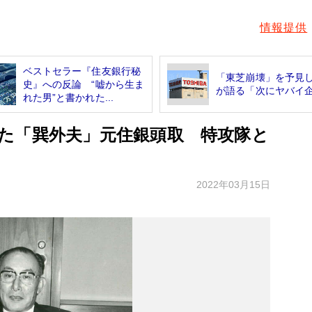
情報提供
ベストセラー『住友銀行秘
「東芝崩壊」を予見
史』への反論 “嘘から生ま
が語る「次にヤバイ
れた男”と書かれた...
た「巽外夫」元住銀頭取 特攻隊と
2022年03月15日