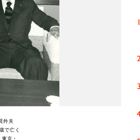
巽外夫
7歳で亡く
、東京・