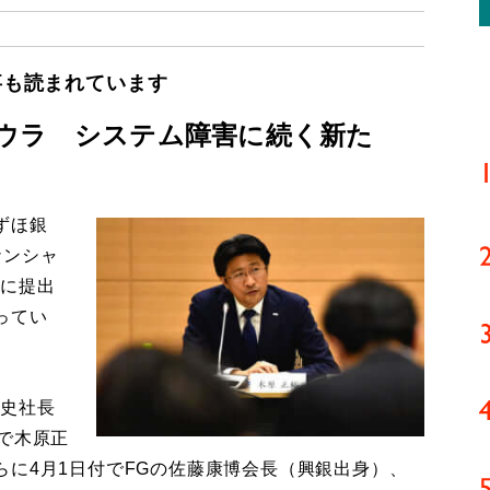
事も読まれています
ウラ システム障害に続く新た
ずほ銀
ナンシャ
庁に提出
ってい
史社長
で木原正
に4月1日付でFGの佐藤康博会長（興銀出身）、