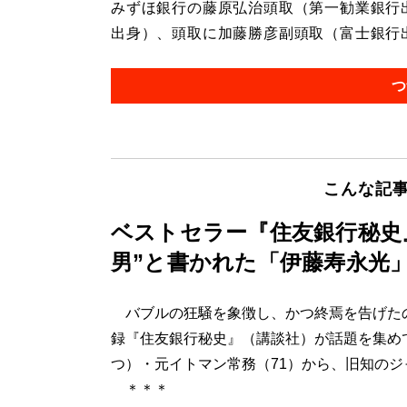
みずほ銀行の藤原弘治頭取（第一勧業銀行
出身）、頭取に加藤勝彦副頭取（富士銀行出
つ
こんな記
ベストセラー『住友銀行秘史
男”と書かれた「伊藤寿永光
バブルの狂騒を象徴し、かつ終焉を告げたの
録『住友銀行秘史』（講談社）が話題を集めて
つ）・元イトマン常務（71）から、旧知の
＊＊＊