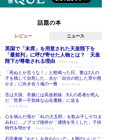
話題の本
レビュー
ニュース
英国で「末席」を用意された天皇陛下を
「最前列」に呼び寄せた人物とは？ 天皇
陛下が尊敬される理由
Book Bang
「死ぬとか言うな！」と怒鳴った日、妻は2人の
子を残して自死した…夫が「自分の犯した罪や愚
かさ」に向き合う魂の一冊
Book Bang
舌は欠損、衣服には高放射線…9人の若者が死ん
だ「世界一不気味な山岳遭難」に迫る
Book Bang
心を病んだ母が「4Lの大五郎」を飲み干しゲロま
みれに…ノブコブ徳井が「感情を失くした」子供
時代を明かす
Book Bang
石田夏穂『わたしを庇わないで』人間のいいとこ