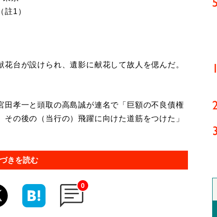
（註1）
献花台が設けられ、遺影に献花して故人を偲んだ。
宮田孝一と頭取の高島誠が連名で「巨額の不良債権
、その後の（当行の）飛躍に向けた道筋をつけた」
づきを読む
0