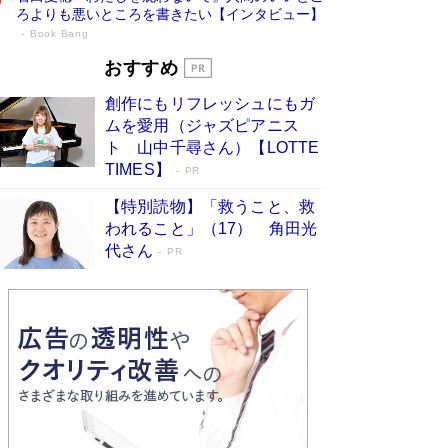
ろよりも悪いところを書きたい【インタビュー】
Book Bang
73歳でも働くしかない 「老後レス時代」
おすすめ
に交通誘導員の独白が話題
Book Bang
創作にもリフレッシュにもガ
「なんで？ そんな馬鹿な……」90歳になった作
ムを愛用（ジャズピアニス
家・阿刀田高さんが、ひとり暮らしの生活を明か
ト 山中千尋さん）【LOTTE
す
Book Bang
TIMES】
PR
追悼・東野圭吾さん 週間ベストセラーランキン
【特別読物】「救うこと、救
グに『容疑者Xの献身』『白夜行』など代表作が
われること」（17） 角田光
並ぶ［文庫ベストセラー］
Book Bang
代さん
PR
和田秀樹の70代、80代向け新書がベスト3を独
占 上半期1位にも選出［新書ベストセラー］
Book Bang
「『火垂るの墓』は、大嘘である」原作者が抱き
続けた“自責の念”とは…「自己憐憫は描きたくな
い」監督が徹底的にこだわったこと（後編） #
戦争の記憶
Book Bang