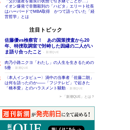
「父の遺産を最良の状態で引き継ぐことが…」
イオン爆発で非難殺到の「ハビタ」エリート社長
はハーバードでMBA取得 かつて語っていた「経
営哲学」とは
注目トピック
佐藤優vs検察官！ あの国策捜査から20
年、特捜取調室で対峙した因縁の二人がい
ま語り合ったこと
新潮QUE
肉乃小路ニクヨ「わたし」の人生を生きるための
5冊
新潮QUE
〈本人インタビュー〉渦中の当事者「佐藤二朗」
は何を語ったのか――「フジテレビ」で起きた
「橋本愛」とのハラスメント騒動
新潮QUE
「新潮QUE」とは？