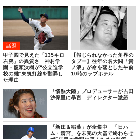
話題
甲子園で見えた「135キロ
【報じられなかった角界の
右腕」の異質さ 神村学
タブー】往年の名大関「貴
園・龍頭汰樹が“公立進学
ノ浪」が命を落とした午前
校の雄”東筑打線を翻弄し
10時のラブホテル
た理由
「情熱大陸」プロデューサーが吉田
沙保里に暴言 ディレクター激怒
「新庄＆稲葉」が全集中 「日ハ
ム・清宮」を未完の大器で終わらせ