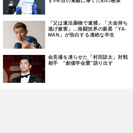
ず5年目の覚醒に導くための秘策
「父は違法薬物で逮捕」「大金持ち
逃げ被害」…格闘技界の新星「YA-
MAN」が告白する凄絶な半生
会見場を凍らせた「村田諒太」対戦
相手 “創価学会愛”語り出す