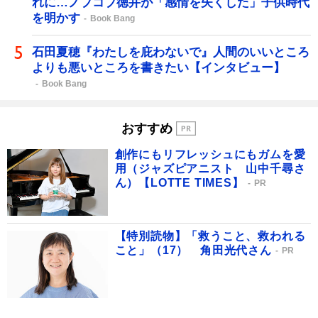
れに…ノブコブ徳井が「感情を失くした」子供時代
を明かす
Book Bang
石田夏穂『わたしを庇わないで』人間のいいところ
よりも悪いところを書きたい【インタビュー】
Book Bang
おすすめ
創作にもリフレッシュにもガムを愛
用（ジャズピアニスト 山中千尋さ
ん）【LOTTE TIMES】
PR
【特別読物】「救うこと、救われる
こと」（17） 角田光代さん
PR