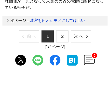
球団側が一丸となって未完の大器の覚醒に躍起になっ
ている様子だ。
次ページ：
清宮を何とかモノにしてほしい
前へ
1
2
次へ
[1/2ページ]
0