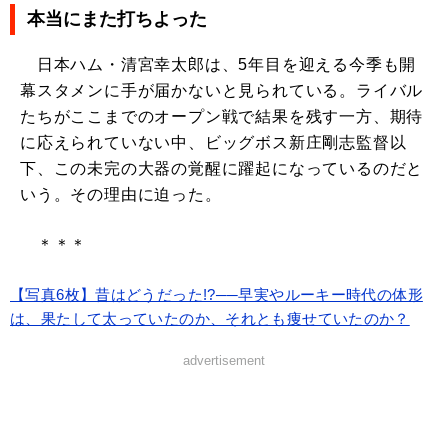
本当にまた打ちよった
日本ハム・清宮幸太郎は、5年目を迎える今季も開
幕スタメンに手が届かないと見られている。ライバル
たちがここまでのオープン戦で結果を残す一方、期待
に応えられていない中、ビッグボス新庄剛志監督以
下、この未完の大器の覚醒に躍起になっているのだと
いう。その理由に迫った。
＊＊＊
【写真6枚】昔はどうだった!?──早実やルーキー時代の体形
は、果たして太っていたのか、それとも痩せていたのか？
advertisement