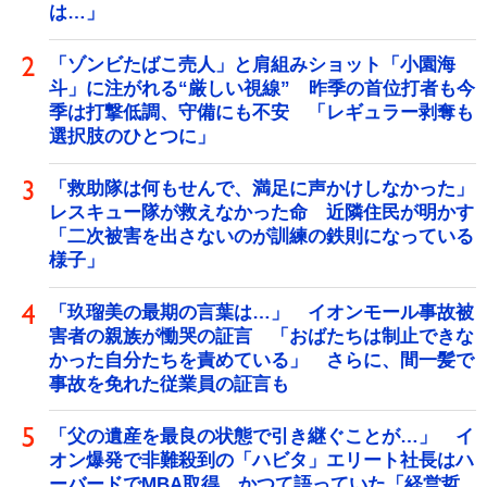
は…」
「ゾンビたばこ売人」と肩組みショット「小園海
斗」に注がれる“厳しい視線” 昨季の首位打者も今
季は打撃低調、守備にも不安 「レギュラー剥奪も
選択肢のひとつに」
「救助隊は何もせんで、満足に声かけしなかった」
レスキュー隊が救えなかった命 近隣住民が明かす
「二次被害を出さないのが訓練の鉄則になっている
様子」
「玖瑠美の最期の言葉は…」 イオンモール事故被
害者の親族が慟哭の証言 「おばたちは制止できな
かった自分たちを責めている」 さらに、間一髪で
事故を免れた従業員の証言も
「父の遺産を最良の状態で引き継ぐことが…」 イ
オン爆発で非難殺到の「ハビタ」エリート社長はハ
ーバードでMBA取得 かつて語っていた「経営哲