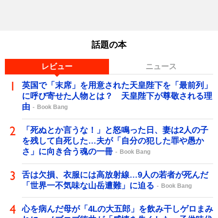
話題の本
レビュー
ニュース
英国で「末席」を用意された天皇陛下を「最前列」
に呼び寄せた人物とは？ 天皇陛下が尊敬される理
由
Book Bang
「死ぬとか言うな！」と怒鳴った日、妻は2人の子
を残して自死した…夫が「自分の犯した罪や愚か
さ」に向き合う魂の一冊
Book Bang
舌は欠損、衣服には高放射線…9人の若者が死んだ
「世界一不気味な山岳遭難」に迫る
Book Bang
心を病んだ母が「4Lの大五郎」を飲み干しゲロまみ