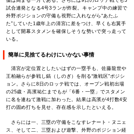
価は高まる一方である。さらには9日のロッテ戦でも3
試合連発となる4号3ランが炸裂。キャンプ中の練習で
外野ポジションの守備も視野に入れながら“あたふ
た”していた1歳年上の清宮に差をつけ、早くも右翼手
として開幕スタメンを確保しそうな勢いで突っ走って
いる。
簡単に見捨てるわけにいかない事情
清宮が定位置としたいはずの一塁手も、佐藤龍世や
王柏融らが参戦し鎬（しのぎ）を削る“激戦区”ポジシ
ョン。さらに8日のロッテ戦では、オープン戦初出場
の25歳・高濱祐仁までもが「6番・一塁」でスタメン
に名を連ねて激戦に加わった。結果は高濱が4打数4安
打の固め打ちを見せ、存在感を示したといえる。
さらには一、三塁の守備をこなすレナート・ヌニェ
ス、そして二、三塁および遊撃、外野のポジション経