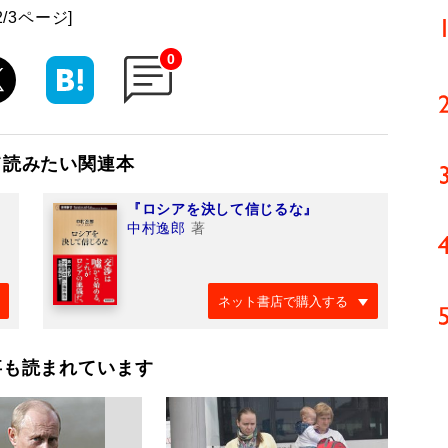
2/3ページ]
0
て読みたい関連本
『ロシアを決して信じるな』
中村逸郎
著
ネット書店で購入する
事も読まれています