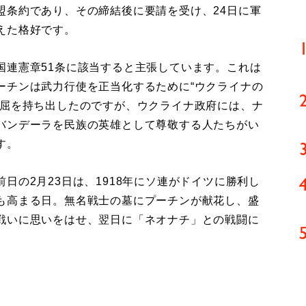
盟条約であり、その締結後に要請を受け、24日に軍
えた格好です。
連憲章51条に該当すると主張しています。これは
ーチンは武力行使を正当化するために“ウクライナの
理屈を持ち出したのですが、ウクライナ政府には、ナ
バンデーラを民族の英雄として尊敬する人たちがい
す。
の2月23日は、1918年にソ連がドイツに勝利し
も高まる日。無名戦士の墓にプーチンが献花し、盛
戦いに思いをはせ、翌日に「ネオナチ」との戦闘に