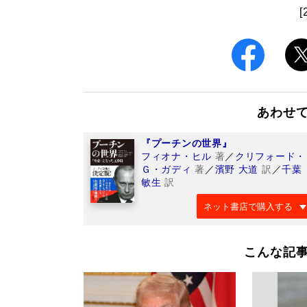
[
あわせ
『プーチンの世界』
フィオナ・ヒル
著
／
クリフォード・
Ｇ・ガディ
著
／
濱野 大道
訳
／
千葉
敏生
訳
ネット書店で購入する
こんな記