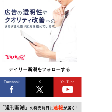
デイリー新潮をフォローする
Facebook
X
YouTube
「週刊新潮」
速報
の発売前日に
が届く！