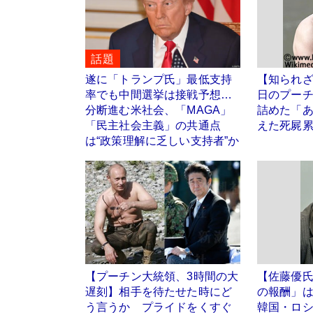
話題
遂に「トランプ氏」最低支持
【知られ
率でも中間選挙は接戦予想…
日のプー
分断進む米社会、「MAGA」
詰めた「
「民主社会主義」の共通点
えた死屍
は“政策理解に乏しい支持者”か
【プーチン大統領、3時間の大
【佐藤優
遅刻】相手を待たせた時にど
の報酬」
う言うか プライドをくすぐ
韓国・ロ