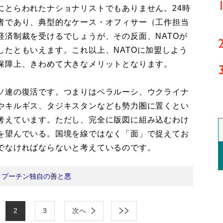
とらわれたナショナリストでもありません。24時
者であり、典型的なケース・オフィサー（工作担当
経済制裁を受けるでしょうが、その反面、NATOが
したともいえます。これ以上、NATOに加盟しよう
保障上、きわめて大きなメリットとなります。
ソ連の復活です。つまりはベラルーシ、ウクライナ
やキルギス、タジキスタンなども勢力圏に置くとい
考えています。ただし、完全に版図に組み込むわけ
を望んでいる。国境を線ではなく「面」で捉えてお
でなければならないと考えているのです。
：
プーチン独自の善と悪
2
3
次へ