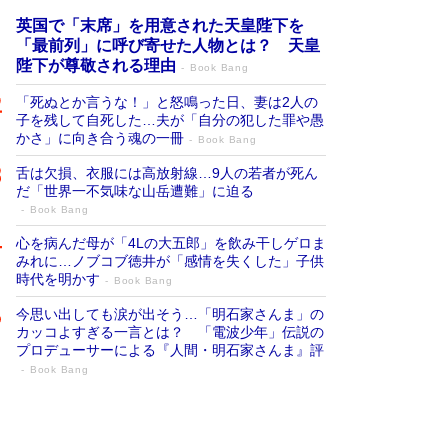
英国で「末席」を用意された天皇陛下を
「最前列」に呼び寄せた人物とは？ 天皇
陛下が尊敬される理由
Book Bang
「死ぬとか言うな！」と怒鳴った日、妻は2人の
子を残して自死した…夫が「自分の犯した罪や愚
かさ」に向き合う魂の一冊
Book Bang
舌は欠損、衣服には高放射線…9人の若者が死ん
だ「世界一不気味な山岳遭難」に迫る
Book Bang
心を病んだ母が「4Lの大五郎」を飲み干しゲロま
みれに…ノブコブ徳井が「感情を失くした」子供
時代を明かす
Book Bang
今思い出しても涙が出そう…「明石家さんま」の
カッコよすぎる一言とは？ 「電波少年」伝説の
プロデューサーによる『人間・明石家さんま』評
Book Bang
「叱って伸びるやつは、褒めたらもっと伸
びる」俳優・高嶋政伸が家族に教わっ
た“人を育てるコツ”…芸への考え方を明か