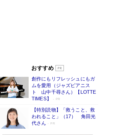
す
Book Bang
「『火垂るの墓』は、大嘘である」原作者が抱き
続けた“自責の念”とは…「自己憐憫は描きたくな
い」監督が徹底的にこだわったこと（後編） #
戦争の記憶
Book Bang
美輪明宏 晩年の回答を集めた『ほほえんで生き
るための人生相談』がランクイン［エンターテイ
メントベストセラー］
Book Bang
「宇宙兄弟」最終46巻がベストセラー1位 宇宙
おすすめ
開発への関心を押し上げた18年の物語に幕 特装
版には「宇宙で描かれたマンガ」も収録
創作にもリフレッシュにもガ
Book Bang
ムを愛用（ジャズピアニス
「不意に涙が出そうに…」高嶋政伸が明かし
ト 山中千尋さん）【LOTTE
た“13歳の娘を暴行する役”への葛藤 インティマ
TIMES】
PR
シーコーディネーターに支えられたNHK『大奥』
の裏側
Book Bang
【特別読物】「救うこと、救
われること」（17） 角田光
代さん
PR