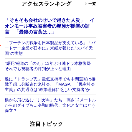
アクセスランキング
一覧
「そもそも会社のせいで起きた人災」 イ
オンモール事故被害者の親族が慟哭の証
言 「最後の言葉は…」
「プーチンの戦争を日本製品が支えている」「パ
ートナー企業が日本に」米紙が報じた“スパイ天
国”の実態
“爆死”報道の「のん」13年ぶり連ドラ本格復帰
それでも視聴者の評判が上々な理由
遂に「トランプ氏」最低支持率でも中間選挙は接
戦予想…分断進む米社会、「MAGA」「民主社会
主義」の共通点は“政策理解に乏しい支持者”か
橋から飛び込む「川ガキ」たち 高さ12メートル
からのダイブも…令和の時代、文化と安全はどう
両立？
注目トピック