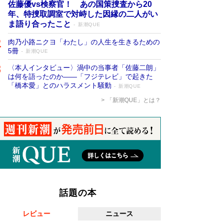
佐藤優vs検察官！ あの国策捜査から20
年、特捜取調室で対峙した因縁の二人がい
ま語り合ったこと
新潮QUE
肉乃小路ニクヨ「わたし」の人生を生きるための
5冊
新潮QUE
〈本人インタビュー〉渦中の当事者「佐藤二朗」
は何を語ったのか――「フジテレビ」で起きた
「橋本愛」とのハラスメント騒動
新潮QUE
「新潮QUE」とは？
話題の本
レビュー
ニュース