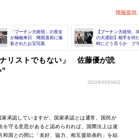
情報提供
「プーチン大統領」の長女
【プーチン大統領、3
が極秘来日 帰国直前に撮
の大遅刻】相手を待
影されたお宝写真
時にどう言うか プラ.
ナリストでもない」 佐藤優が読
”
2022年03月06日
国家承認していますが、国家承認とは通常、国民が
法を守る意思があると認められれば、国際法上は違
共和国との間に「友好、協力、相互援助条約」を結