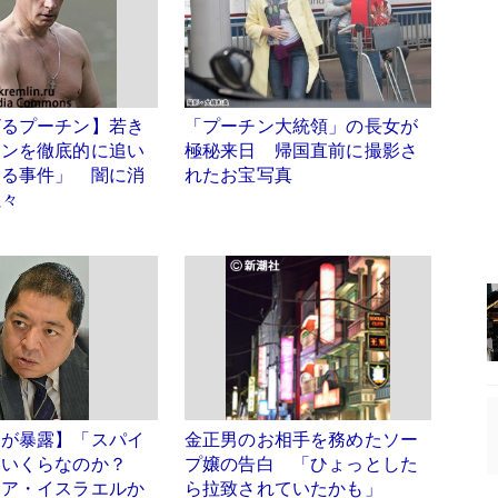
ざるプーチン】若き
「プーチン大統領」の長女が
チンを徹底的に追い
極秘来日 帰国直前に撮影さ
ある事件」 闇に消
れたお宝写真
累々
氏が暴露】「スパイ
金正男のお相手を務めたソー
はいくらなのか？
プ嬢の告白 「ひょっとした
シア・イスラエルか
ら拉致されていたかも」