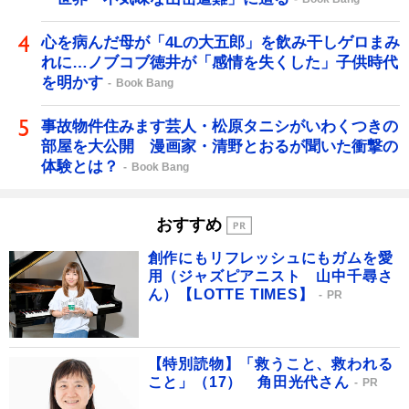
心を病んだ母が「4Lの大五郎」を飲み干しゲロまみ
れに…ノブコブ徳井が「感情を失くした」子供時代
を明かす
Book Bang
事故物件住みます芸人・松原タニシがいわくつきの
部屋を大公開 漫画家・清野とおるが聞いた衝撃の
体験とは？
Book Bang
おすすめ
創作にもリフレッシュにもガムを愛
用（ジャズピアニスト 山中千尋さ
ん）【LOTTE TIMES】
PR
【特別読物】「救うこと、救われる
こと」（17） 角田光代さん
PR