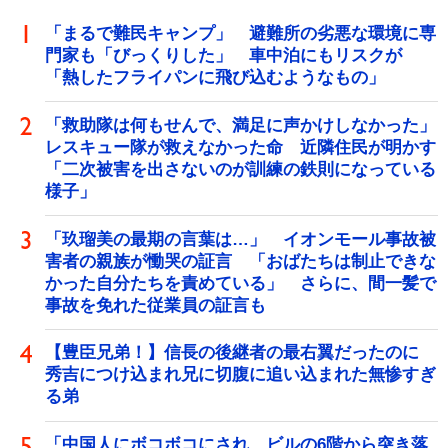
「まるで難民キャンプ」 避難所の劣悪な環境に専
門家も「びっくりした」 車中泊にもリスクが
「熱したフライパンに飛び込むようなもの」
「救助隊は何もせんで、満足に声かけしなかった」
レスキュー隊が救えなかった命 近隣住民が明かす
「二次被害を出さないのが訓練の鉄則になっている
様子」
「玖瑠美の最期の言葉は…」 イオンモール事故被
害者の親族が慟哭の証言 「おばたちは制止できな
かった自分たちを責めている」 さらに、間一髪で
事故を免れた従業員の証言も
【豊臣兄弟！】信長の後継者の最右翼だったのに
秀吉につけ込まれ兄に切腹に追い込まれた無惨すぎ
る弟
「中国人にボコボコにされ、ビルの6階から突き落