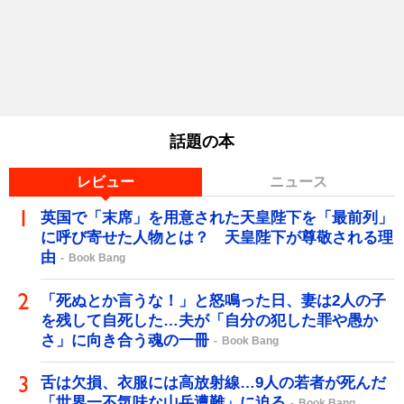
話題の本
レビュー
ニュース
英国で「末席」を用意された天皇陛下を「最前列」
に呼び寄せた人物とは？ 天皇陛下が尊敬される理
由
Book Bang
「死ぬとか言うな！」と怒鳴った日、妻は2人の子
を残して自死した…夫が「自分の犯した罪や愚か
さ」に向き合う魂の一冊
Book Bang
舌は欠損、衣服には高放射線…9人の若者が死んだ
「世界一不気味な山岳遭難」に迫る
Book Bang