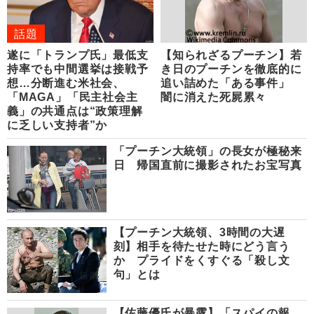
話題
遂に「トランプ氏」最低支
【知られざるプーチン】若
持率でも中間選挙は接戦予
き日のプーチンを徹底的に
想…分断進む米社会、
追い詰めた「ある事件」
「MAGA」「民主社会主
闇に消えた死屍累々
義」の共通点は“政策理解
に乏しい支持者”か
「プーチン大統領」の長女が極秘来
日 帰国直前に撮影されたお宝写真
【プーチン大統領、3時間の大遅
刻】相手を待たせた時にどう言う
か プライドをくすぐる「殺し文
句」とは
【佐藤優氏が暴露】「スパイの報