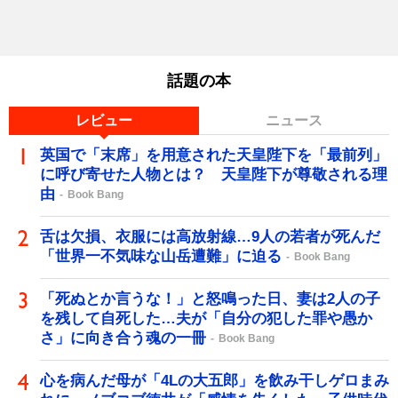
話題の本
レビュー
ニュース
英国で「末席」を用意された天皇陛下を「最前列」
に呼び寄せた人物とは？ 天皇陛下が尊敬される理
由
Book Bang
舌は欠損、衣服には高放射線…9人の若者が死んだ
「世界一不気味な山岳遭難」に迫る
Book Bang
「死ぬとか言うな！」と怒鳴った日、妻は2人の子
を残して自死した…夫が「自分の犯した罪や愚か
さ」に向き合う魂の一冊
Book Bang
心を病んだ母が「4Lの大五郎」を飲み干しゲロまみ