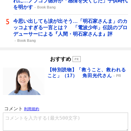
れに…ノブコブ徳井が「感情を失くした」子供時代
を明かす
Book Bang
今思い出しても涙が出そう…「明石家さんま」のカ
ッコよすぎる一言とは？ 「電波少年」伝説のプロ
デューサーによる『人間・明石家さんま』評
Book Bang
おすすめ
【特別読物】「救うこと、救われる
こと」（17） 角田光代さん
PR