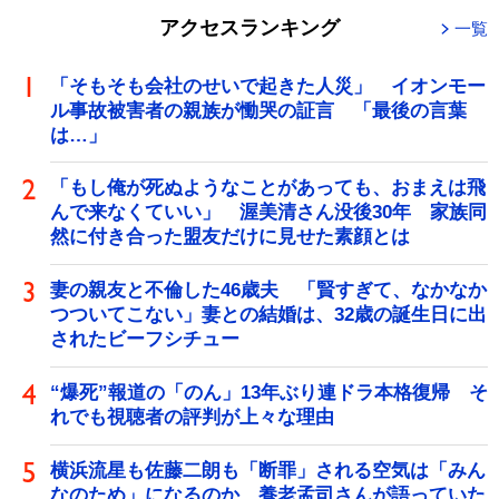
アクセスランキング
一覧
「そもそも会社のせいで起きた人災」 イオンモー
ル事故被害者の親族が慟哭の証言 「最後の言葉
は…」
「もし俺が死ぬようなことがあっても、おまえは飛
んで来なくていい」 渥美清さん没後30年 家族同
然に付き合った盟友だけに見せた素顔とは
妻の親友と不倫した46歳夫 「賢すぎて、なかなか
つついてこない」妻との結婚は、32歳の誕生日に出
されたビーフシチュー
“爆死”報道の「のん」13年ぶり連ドラ本格復帰 そ
れでも視聴者の評判が上々な理由
横浜流星も佐藤二朗も「断罪」される空気は「みん
なのため」になるのか 養老孟司さんが語っていた