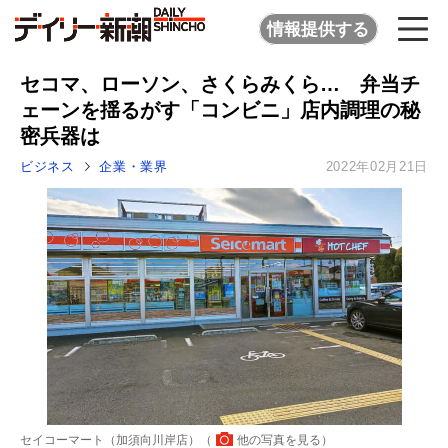
情報提供する
セコマ、ローソン、さくらみくら… 弁当チ
ェーンを揺るがす「コンビニ」店内調理の秘
密兵器は
ビジネス
企業・業界
2022年02月21日
セイコーマート（加須向川岸店）（
他の写真を見る
）