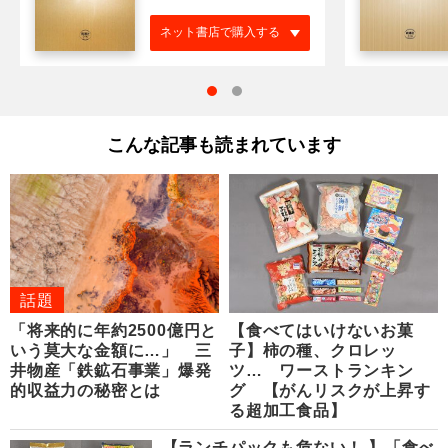
ネット書店で購入する
こんな記事も読まれています
話題
「将来的に年約2500億円と
【食べてはいけないお菓
いう莫大な金額に…」 三
子】柿の種、クロレッ
井物産「鉄鉱石事業」爆発
ツ… ワーストランキン
的収益力の秘密とは
グ 【がんリスクが上昇す
る超加工食品】
【ランチパックも危ない！ 】「食べ